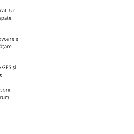
orat. Un
spate,
covoarele
răţare
 GPS şi
şe
sorii
 drum