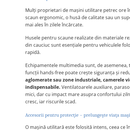
Proiectoare suplimentare, Camion,
Mulţi proprietari de maşini utilitare petrec ore 
Off Road
scaun ergonomic, o husă de calitate sau un supo
Proiectoare Full LED
mai ales în zilele încărcate.
Proiectoare Halogen plus LED
Dispozitive Avertizare
Husele pentru scaune realizate din materiale rez
Accesorii Goarne Pneumatice
din cauciuc sunt esenţiale pentru vehiculele fol
Autocolante reflectorizante si
rapidă.
fluorescente
Echipamentele multimedia sunt, de asemenea, to
Avertizare sonora
funcţii hands-free poate creşte siguranţa şi redu
Claxoane Auto si Semnale Electrice
aglomerate sau zone industriale, camerele vi
de Avertizare
indispensabile.
Ventilatoarele auxiliare, paras
Goarne si trompete cu aer
mici, dar cu impact mare asupra confortului zilni
Benzi si placi reflectorizante
cresc, iar riscurile scad.
Girofaruri auto si camion
Goarne / Trompete Pneumatice
Accesorii pentru protecţie – prelungeşte viaţa maşin
Kituri Instalare Goarne
O maşină utilitară este folosită intens, ceea ce
Pneumatice