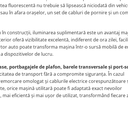
stea fluorescentă nu trebuie să lipsească niciodată din vehicu
 sau în afara oraşelor, un set de cabluri de pornire şi un c
au în construcţii, iluminarea suplimentară este un avantaj ma
ior oferă vizibilitate excelentă, indiferent de ora zilei, faci
tor auto poate transforma maşina într-o sursă mobilă de e
a dispozitivelor de lucru.
e, portbagajele de plafon, barele transversale şi port-sc
citatea de transport fără a compromite siguranţa. În cazul
e remorcare omologat şi cablurile electrice corespunzătoare
ite, orice maşină utilitară poate fi adaptată exact nevoilor
, mai eficientă şi mai uşor de utilizat, transformând fiecare 