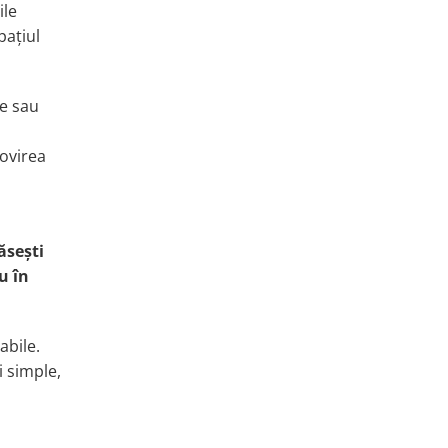
ile
paţiul
re sau
lovirea
ăseşti
u în
abile.
i simple,