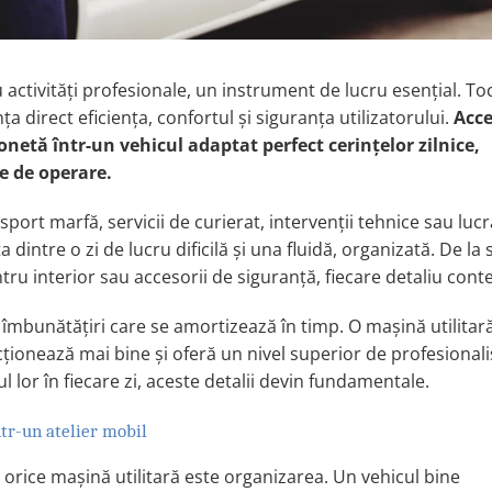
u activităţi profesionale, un instrument de lucru esenţial. T
a direct eficienţa, confortul şi siguranţa utilizatorului.
Acce
etă într-un vehicul adaptat perfect cerinţelor zilnice,
e de operare.
port marfă, servicii de curierat, intervenţii tehnice sau lucr
dintre o zi de lucru dificilă şi una fluidă, organizată. De la
tru interior sau accesorii de siguranţă, fiecare detaliu cont
 ci îmbunătăţiri care se amortizează în timp. O maşină utilitar
ţionează mai bine şi oferă un nivel superior de profesional
ul lor în fiecare zi, aceste detalii devin fundamentale.
tr-un atelier mobil
orice maşină utilitară este organizarea. Un vehicul bine