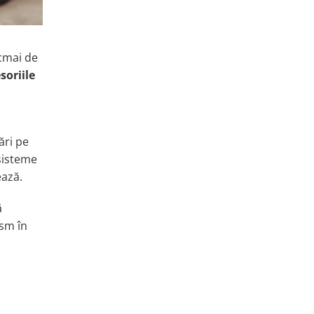
ocmai de
soriile
ări pe
 sisteme
ează.
ă
ism în