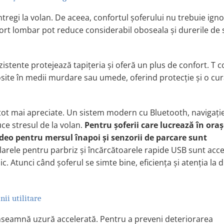
întregi la volan. De aceea, confortul şoferului nu trebuie ign
rt lombar pot reduce considerabil oboseala şi durerile de 
istente protejează tapiţeria şi oferă un plus de confort. T 
osite în medii murdare sau umede, oferind protecţie şi o cu
t mai apreciate. Un sistem modern cu Bluetooth, navigaţie
ce stresul de la volan.
Pentru şoferii care lucrează în ora
deo pentru mersul înapoi şi senzorii de parcare sunt
olarele pentru parbriz şi încărcătoarele rapide USB sunt acce
c. Atunci când şoferul se simte bine, eficienţa şi atenţia la
ii utilitare
 înseamnă uzură accelerată. Pentru a preveni deteriorarea