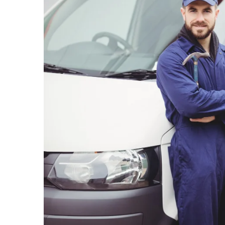
TGL
TGS
TGX
Mercedes Actros
Mercedes Actros MP2
Mercedes Actros MP3
Mercedes Actros MP4, MP5
Mercedes Actros MP6
Mercedes Arocs
RENAULT
Magnum
Premium
T Line
Scania
Scania R S G P Next Generation
Scania RPG