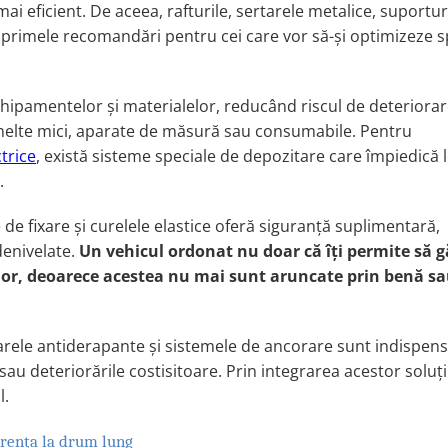
ai eficient. De aceea, rafturile, sertarele metalice, suportur
 primele recomandări pentru cei care vor să-şi optimizeze s
echipamentelor şi materialelor, reducând riscul de deteriora
 unelte mici, aparate de măsură sau consumabile. Pentru
ctrice
, există sisteme speciale de depozitare care împiedică 
.
 de fixare şi curelele elastice oferă siguranţă suplimentară,
denivelate.
Un vehicul ordonat nu doar că îţi permite să g
lor, deoarece acestea nu mai sunt aruncate prin benă sa
arele antiderapante şi sistemele de ancorare sunt indispens
sau deteriorările costisitoare. Prin integrarea acestor soluţi
l.
ferenţa la drum lung