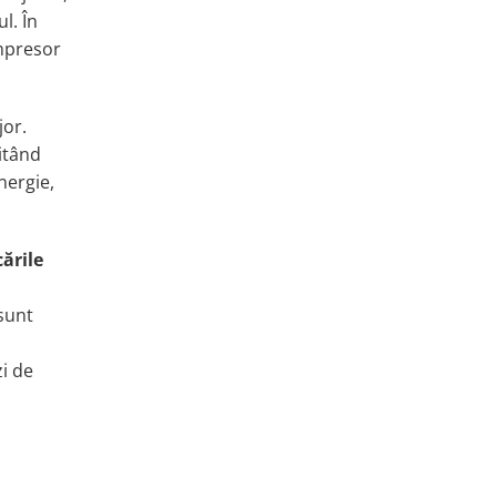
l. În
ompresor
jor.
litând
nergie,
ările
 sunt
zi de