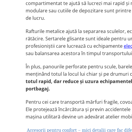
compartimentat te ajută să lucrezi mai rapid şi m
Lampi de ceata
modulare sau cutiile de depozitare sunt printre
Lampi Gabarit LED
de lucru.
Lampi gabarit auto si remorci
Lampi gabarit cu brat auto si
Rafturile metalice ajută la separarea sculelor, 
remorci
rătăcire. Sertarele glisante sunt ideale pentru
Lampi interior, Plafoniere
profesioniştii care lucrează cu echipamente
ele
Lampi LED auto dedicate
sau balansarea acestora în timpul transportului
Lampi numar Inmatriculare
În plus, panourile perforate pentru scule, barele
Lampi Stop, Semnalizare & Triple
menţinând totul la locul lui chiar şi pe drumuri 
Lampi Fata cu Bec & Semnalizare
totul rapid, dar reduce şi uzura echipamente
Lampi Fata LED & Semnalizare
portbagaj.
Lampi Spate cu Bec & Triple
Pentru cei care transportă mărfuri fragile, covo
Lampi Spate LED & Triple
Ele protejează încărcătura şi previn accidentele 
Seturi Lampi Spate Triple
maşina utilitară devine un adevărat atelier mobi
Lumini de Zi, DRL
Proiectoare de lucru si marsarier
Accesorii pentru confort – mici detalii care fac di