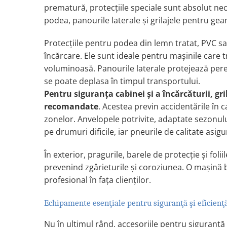
prematură, protecţiile speciale sunt absolut ne
Rampe luminoase girofar
podea, panourile laterale şi grilajele pentru gea
Rezistoare CANBUS LED
Protecţiile pentru podea din lemn tratat, PVC s
Stroboscoape Auto
încărcare. Ele sunt ideale pentru maşinile care 
Suporturi pentru girofare auto si
voluminoasă. Panourile laterale protejează pereţi
camion
se poate deplasa în timpul transportului.
Veste Reflectorizante de Avertizare
Pentru siguranţa cabinei şi a încărcăturii, gr
Elemente Caroserie
recomandate
. Acestea previn accidentările în c
Capace inox si jante
zonelor.
Anvelopele potrivite, adaptate sezonului
Capace piulite
pe drumuri dificile, iar pneurile de calitate asig
Deflectoare geam
În exterior, pragurile, barele de protecţie şi fo
Oglinzi auto
prevenind zgârieturile şi coroziunea. O maşină b
Parasolare Camion – Cabina si
profesional în faţa clienţilor.
Accesorii
Echipamente esenţiale pentru siguranţă şi eficienţ
Protectii si pasaje roti
Reclame Luminoase
Nu în ultimul rând, accesoriile pentru siguranţă