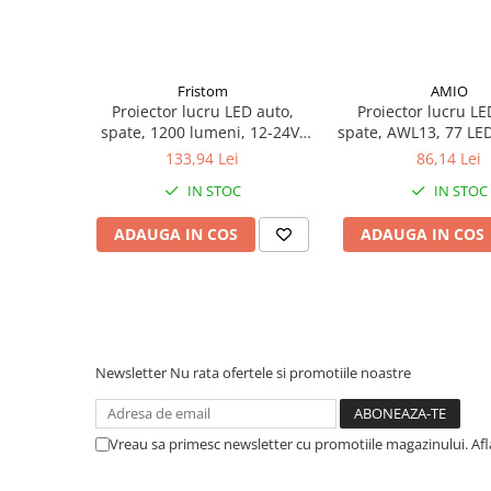
pini
Prize si stechere remorca, 7/13 pini
Prize, stechere si adaptoare
Fristom
AMIO
remorca N/S, 7/15 Pini
Proiector lucru LED auto,
Proiector lucru LE
Relee auto
spate, 1200 lumeni, 12-24V,
spate, AWL13, 77 LED
fascicul focalizat, IP69
Flood, 12/24V, 3840
Sigurante Auto
133,94 Lei
86,14 Lei
11cm
IN STOC
IN STOC
Socluri pentru becuri auto
Suporturi si socluri sigurante auto
ADAUGA IN COS
ADAUGA IN COS
Sprayuri, intretinere si cosmetica
auto
Aditivi auto
Cosmetica interior si exterior auto
Newsletter
Nu rata ofertele si promotiile noastre
Degripante, lubrifianti, creme si
adezivi
Vopsea spray si antifoane
Vreau sa primesc newsletter cu promotiile magazinului. Af
Accesorii si Echipamente Auto