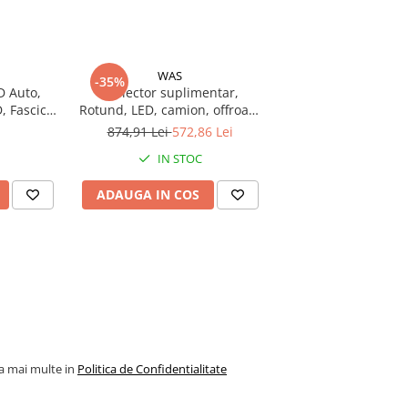
WAS
-35%
D Auto,
Proiector suplimentar,
, Fascicul
Rotund, LED, camion, offroad,
 lm, 11 x
23.5cm, 12/24V, W116 30
874,91 Lei
572,86 Lei
IN STOC
ADAUGA IN COS
la mai multe in
Politica de Confidentialitate