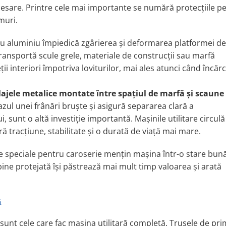
cesare. Printre cele mai importante se numără protecţiile p
muri.
au aluminiu împiedică zgârierea şi deformarea platformei de
transportă scule grele, materiale de construcţii sau marfă
i interiori împotriva loviturilor, mai ales atunci când încăr
ilajele metalice montate între spaţiul de marfă şi scaune
azul unei frânări bruște şi asigură separarea clară a
, sunt o altă investiţie importantă. Maşinile utilitare circul
ură tracţiune, stabilitate şi o durată de viaţă mai mare.
liile speciale pentru caroserie menţin maşina într-o stare bună
ine protejată îşi păstrează mai mult timp valoarea şi arată
ă
 sunt cele care fac maşina utilitară completă. Trusele de pri