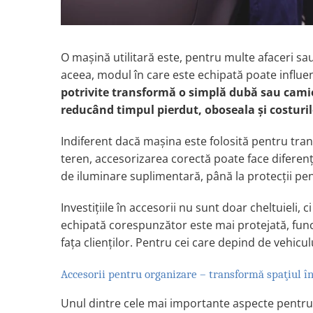
Volvo
Volvo Aero
Volvo FH 2 Euro 4
O maşină utilitară este, pentru multe afaceri sa
Volvo FH 3 Euro 5
aceea, modul în care este echipată poate influenţ
Volvo FH 4 Euro 6
potrivite transformă o simplă dubă sau camion
Volvo Model FM
reducând timpul pierdut, oboseala şi costuril
Lumini, Becuri, Proiectoare
Accesorii iluminare LED camioane
Indiferent dacă maşina este folosită pentru trans
Bare LED (LED Bar) off-road, auto
teren, accesorizarea corectă poate face diferenţa 
si camion
de iluminare suplimentară, până la protecţii pen
Becuri auto
Investiţiile în accesorii nu sunt doar cheltuieli,
Becuri Halogen Auto
echipată corespunzător este mai protejată, func
Becuri Led Auto
faţa clienţilor. Pentru cei care depind de vehicul
Becuri Xenon Auto
Seturi de Becuri Auto
Accesorii pentru organizare – transformă spaţiul în
Faruri Camioane, Utilaje &
Tractoare
Unul dintre cele mai importante aspecte pentru 