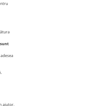
entru
cătura
 sunt
ă adesea
,
m ajutor,