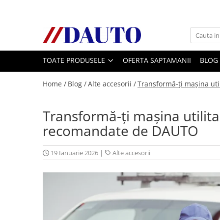
Toate Produsele
Bullbare, Suporti lumini camioane
TOATE PRODUSELE
OFERTA SAPTAMANII
BLOG
Accesorii inox
DAF
Home /
Blog /
Alte accesorii /
Transformă-ţi maşina ut
CF Euro 6
DAF CF 85
Transformă-ţi maşina utilita
DAF XF 105
recomandate de DAUTO
Daf XF 95
DAF XF Euro 6
19 Ianuarie 2026
|
Alte accesorii
Daf XG
Ford
Iveco
MAN
TGA