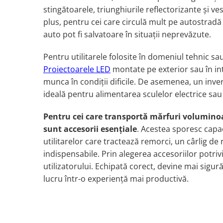
Electrice auto, camioane si remorci
stingătoarele, triunghiurile reflectorizante şi ve
Borne si Conectori Baterie Auto
plus, pentru cei care circulă mult pe autostradă
auto pot fi salvatoare în situaţii neprevăzute.
Cabluri Auto Spiralate
Cabluri Multifilare Auto
Pentru utilitarele folosite în domeniul tehnic s
Comutatoare si intrerupatoare
Proiectoarele LED
montate pe exterior sau în inter
auto
munca în condiţii dificile.
De asemenea, un inver
Conectori Cabluri si Izolatie Auto
ideală pentru alimentarea sculelor electrice sau 
Instalatii Electrice pentru Remorci
Pentru cei care transportă mărfuri voluminoas
Instalatii Electrice Proiectoare
sunt accesorii esenţiale
. Acestea sporesc capa
Invertoare de tensiune
utilitarelor care tractează remorci, un cârlig d
indispensabile.
Prin alegerea accesoriilor potriv
Prize bricheta & USB
utilizatorului. Echipată corect, devine mai sigură
Prize, stechere si mufe auto
lucru într-o experienţă mai productivă.
Conectori instalatii electrice auto,
camion si remorca
Mufe si conectori auto etansi
Prize si conectori alimentare 2/3