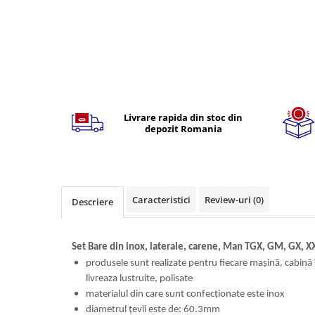
Volvo
Volvo Aero
Volvo FH 2 Euro 4
Volvo FH 3 Euro 5
Volvo FH 4 Euro 6
Volvo Model FM
Lumini, Becuri, Proiectoare
Livrare rapida din stoc din
depozit Romania
Accesorii iluminare LED camioane
Bare LED (LED Bar) off-road, auto
si camion
Becuri auto
Caracteristici
Review-uri
(0)
Descriere
Becuri Halogen Auto
Becuri Led Auto
Set Bare din inox, laterale, carene, Man TGX, GM, GX, XX
Becuri Xenon Auto
produsele sunt realizate pentru fiecare mașină, cabină î
Seturi de Becuri Auto
livreaza lustruite, polisate
Faruri Camioane, Utilaje &
materialul din care sunt confecționate este inox
Tractoare
diametrul țevii este de: 60.3mm