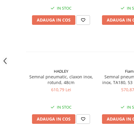
oferi protecție suplimentară carenei camionului tău. Real
Proiectoare suplimentare, Camion,
IN STOC
IN 
aceste bare au un diametru robust de 60.3mm și un p
Off Road
o rezistență excelentă în timp și la condiții dure de dru
Proiectoare Full LED
ADAUGA IN COS
ADAUGA IN 
Design Personalizat pentru Fiecare Model
- Bare later
Proiectoare Halogen plus LED
camion sau cabină, cu un finisaj lustruit și polisat car
Dispozitive Avertizare
Posibilitatea de a integra lămpi de poziție LED omologat
Accesorii Goarne Pneumatice
oferă o notă modernă și funcțională.
Autocolante reflectorizante si
Montaj Simplu și Echipare Completă
- Kitul de montaj 
fluorescente
șaibe) este inclus în prețul de bază. Ca bonus, primești 
lămpile de poziție LED, asigurându-te că montajul este r
Avertizare sonora
HADLEY
Fia
suplimentare.
Claxoane Auto si Semnale Electrice
Semnal pneumatic, claxon inox,
Semnal pneuma
rotund, 48cm
inox, TA180, 53
de Avertizare
610,79 Lei
570,87
Goarne si trompete cu aer
Benzi si placi reflectorizante
IN STOC
IN 
Girofaruri auto si camion
Goarne / Trompete Pneumatice
ADAUGA IN COS
ADAUGA IN 
Kituri Instalare Goarne
Pneumatice