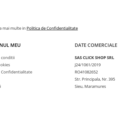
la mai multe in
Politica de Confidentialitate
NUL MEU
DATE COMERCIALE
 conditii
SAS CLICK SHOP SRL
ookies
J24/1061/2019
e Confidentialitate
RO41082652
Str. Principala, Nr. 395
i
Sieu, Maramures