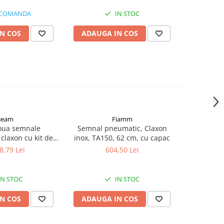
 COMANDA
IN STOC
N COS
ADAUGA IN COS
ADAUG
Beam
Fiamm
-17%
oua semnale
Semnal pneumatic, Claxon
Rampa gir
claxon cu kit de
inox, TA150, 62 cm, cu capac
180cm, 2
lectrovalva 24V,
8,79 Lei
604,50 Lei
3.869,7
bil, 80 si 85 cm
IN STOC
IN STOC
N COS
ADAUGA IN COS
ADAUG