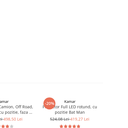
amar
Kamar
-20%
-29%
 Camion, Off Road,
Proiector Full LED rotund, cu
Girofar cu 
u pozitie, faza si
pozitie Bat Man
baza 16.2c
rtocaliu, 12/24V,
ei
498,50 Lei
524,08 Lei
419,27 Lei
381,9
, omologat