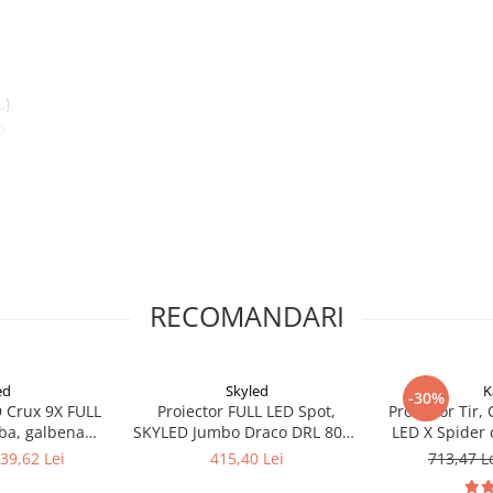
.)
D
Fristom (Polonia) FT-015 (alb sau
ntre lampă și bară
RECOMANDARI
! Personalizează-ți comanda
robust, modern și funcțional.
ed
Skyled
K
-30%
D Crux 9X FULL
Proiector FULL LED Spot,
Proiector Tir,
lba, galbena
SKYLED Jumbo Draco DRL 80W,
LED X Spider c
aza, 22cm,
24.2cm cu pozitie
stroboscop po
39,62 Lei
415,40 Lei
713,47 L
0Lm
alb/portocaliu si faza
24.5cm
 inox sunt concepute pentru a