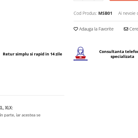
Cod Produs:
MSB01
Ai nevoie 
Adauga la Favorite
Cere 
Consultanta telefo
Retur simplu si rapid in 14 zile
specializata
L, XLX:
n parte, iar acestea se