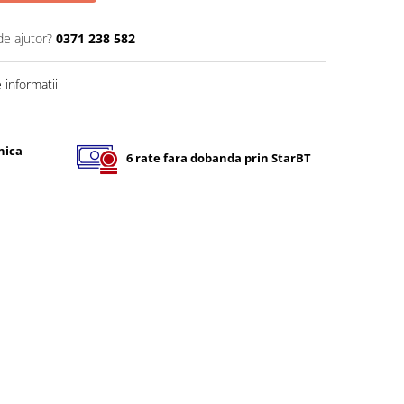
de ajutor?
0371 238 582
informatii
nica
6 rate fara dobanda prin StarBT