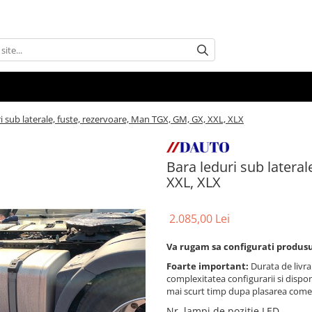
i sub laterale, fuste, rezervoare, Man TGX, GM, GX, XXL, XLX
Bara leduri sub latera
XXL, XLX
2.085,00 Lei
Va rugam sa configurati produsu
Foarte important:
Durata de livra
complexitatea configurarii si disponi
mai scurt timp dupa plasarea come
Nr. lampi de pozitie LED