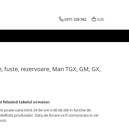
0371 238 582
0,00
le, fuste, rezervoare, Man TGX, GM, GX,
l folosind tabelul urmator:
re poate varia intre 24 de ore si 60 de zile in functie de
bilitatii produselor. Data de livrare va fi comunicata in cel
nzii.