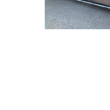
TGL
TGS
TGX
Mercedes Actros
Mercedes Actros MP2
Mercedes Actros MP3
Mercedes Actros MP4, MP5
Mercedes Actros MP6
Mercedes Arocs
Distribuie
pe
RENAULT
Facebook
Magnum
Premium
T Line
Scania
Scania R S G P Next Generation
Scania RPG