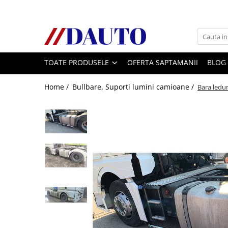
Toate Produsele
Bullbare, Suporti lumini camioane
TOATE PRODUSELE
OFERTA SAPTAMANII
BLOG
Accesorii inox
DAF
Home /
Bullbare, Suporti lumini camioane /
Bara ledur
CF Euro 6
DAF CF 85
DAF XF 105
Daf XF 95
DAF XF Euro 6
Daf XG
Ford
Iveco
MAN
TGA