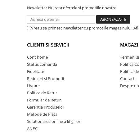
Rampe luminoase girofar
Newsletter
Nu rata ofertele si promotiile noastre
Rezistoare CANBUS LED
Stroboscoape Auto
Vreau sa primesc newsletter cu promotiile magazinului. Af
Suporturi pentru girofare auto si
camion
CLIENTI SI SERVICII
MAGAZI
Veste Reflectorizante de Avertizare
Cont home
Termeni si
Elemente Caroserie
Status comanda
Politica C
Capace inox si jante
Fidelitate
Politica d
Reduceri si Promotii
Contact
Capace piulite
Livrare
Despre no
Deflectoare geam
Politica de Retur
Oglinzi auto
Formular de Retur
Garantia Produselor
Parasolare Camion – Cabina si
Metode de Plata
Accesorii
Solutionarea online a litigiilor
Protectii si pasaje roti
ANPC
Reclame Luminoase