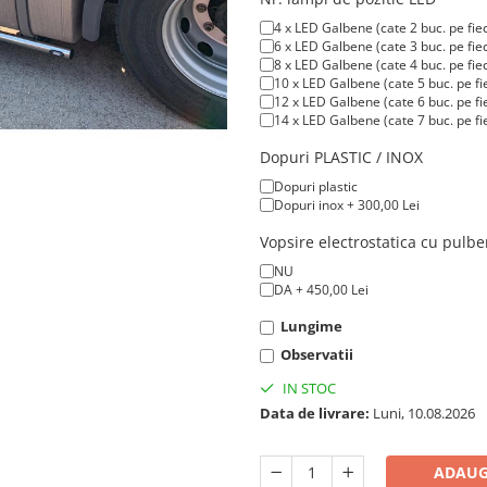
4 x LED Galbene (cate 2 buc. pe fie
6 x LED Galbene (cate 3 buc. pe fie
8 x LED Galbene (cate 4 buc. pe fie
10 x LED Galbene (cate 5 buc. pe fi
12 x LED Galbene (cate 6 buc. pe fi
14 x LED Galbene (cate 7 buc. pe fi
Dopuri PLASTIC / INOX
Dopuri plastic
Dopuri inox + 300,00 Lei
Vopsire electrostatica cu pulbe
NU
DA + 450,00 Lei
Lungime
Observatii
IN STOC
Data de livrare:
Luni, 10.08.2026
ADAUG