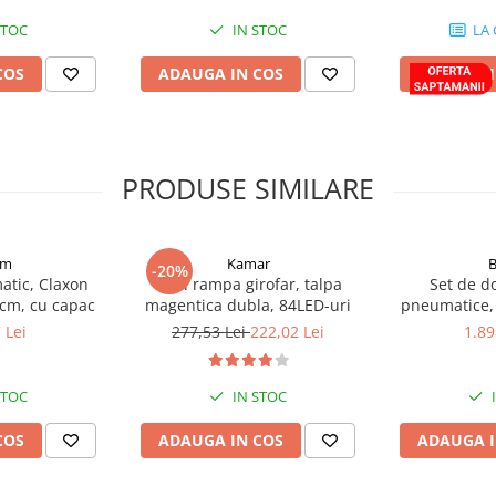
izate din inox de înaltă calitate,
STOC
IN STOC
LA
erete gros de 1.5mm, asigurând
m.
COS
ADAUGA IN COS
ADAUGA I
ale create specific pentru fiecare
e adaugă un plus de eleganță.
e, disponibile în alb sau galben,
PRODUSE SIMILARE
din inox (șuruburi, piulițe,
instalația electrică pentru
apid și fără costuri
mm
Kamar
-20%
tic, Claxon
Mini rampa girofar, talpa
Set de d
 cm, cu capac
magentica dubla, 84LED-uri
pneumatice, 
montare si e
 Lei
277,53 Lei
222,02 Lei
1.89
otel inoxida
STOC
IN STOC
COS
ADAUGA IN COS
ADAUGA I