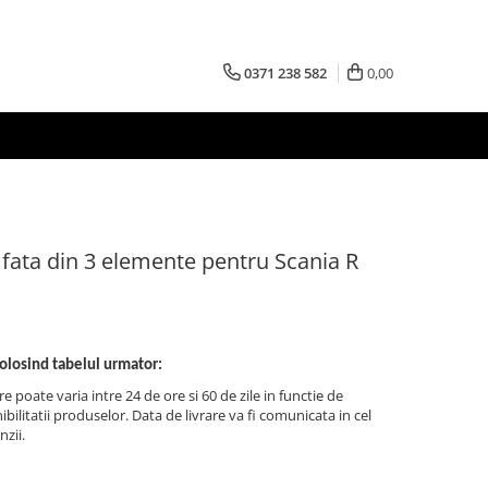
0371 238 582
0,00
fata din 3 elemente pentru Scania R
folosind tabelul urmator:
re poate varia intre 24 de ore si 60 de zile in functie de
bilitatii produselor. Data de livrare va fi comunicata in cel
nzii.