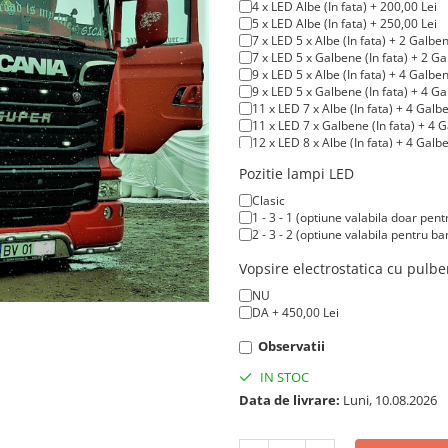
4 x LED Albe (In fata) + 200,00 Lei
5 x LED Albe (In fata) + 250,00 Lei
7 x LED 5 x Albe (In fata) + 2 Galbe
7 x LED 5 x Galbene (In fata) + 2 Ga
9 x LED 5 x Albe (In fata) + 4 Galbe
9 x LED 5 x Galbene (In fata) + 4 Ga
11 x LED 7 x Albe (In fata) + 4 Galb
11 x LED 7 x Galbene (In fata) + 4 
12 x LED 8 x Albe (In fata) + 4 Galb
12 x LED 8 x Galbene (In fata) + 4 
Pozitie lampi LED
13 x LED 9 x Albe (In fata) + 4 Galb
14 x LED 10 x Albe (In fata) + 4 Gal
Clasic
14 x LED 10 x Galbene (In fata) + 4
1 - 3 - 1 (optiune valabila doar pent
2 - 3 - 2 (optiune valabila pentru ba
Vopsire electrostatica cu pulbe
NU
DA + 450,00 Lei
Observatii
IN STOC
Data de livrare:
Luni, 10.08.2026