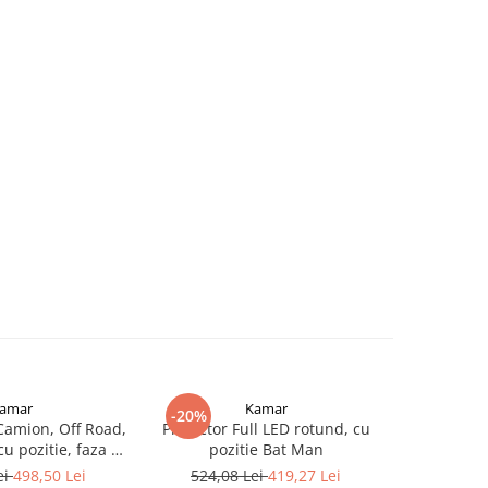
amar
Kamar
-20%
-29%
 Camion, Off Road,
Proiector Full LED rotund, cu
Girofar cu 
u pozitie, faza si
pozitie Bat Man
baza 16.2c
rtocaliu, 12/24V,
ei
498,50 Lei
524,08 Lei
419,27 Lei
381,9