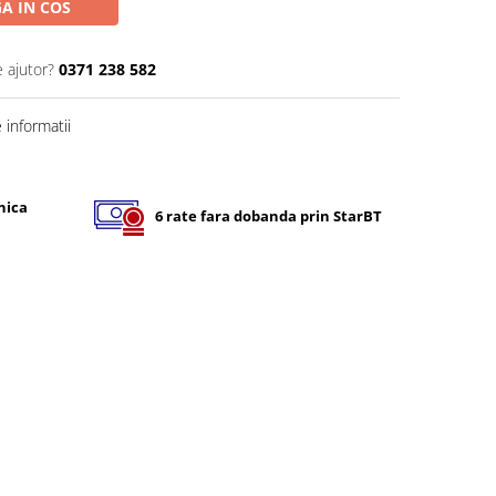
A IN COS
e ajutor?
0371 238 582
informatii
nica
6 rate fara dobanda prin StarBT