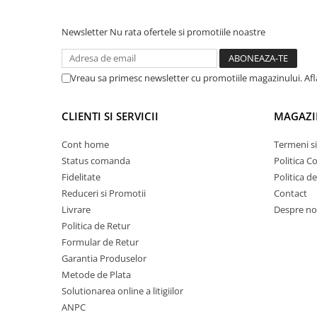
Rampe luminoase girofar
Newsletter
Nu rata ofertele si promotiile noastre
Rezistoare CANBUS LED
Stroboscoape Auto
Vreau sa primesc newsletter cu promotiile magazinului. Af
Suporturi pentru girofare auto si
camion
CLIENTI SI SERVICII
MAGAZI
Veste Reflectorizante de Avertizare
Elemente Caroserie
Cont home
Termeni si
Capace inox si jante
Status comanda
Politica C
Fidelitate
Politica d
Capace piulite
Reduceri si Promotii
Contact
Deflectoare geam
Livrare
Despre no
Oglinzi auto
Politica de Retur
Formular de Retur
Parasolare Camion – Cabina si
Garantia Produselor
Accesorii
Metode de Plata
Protectii si pasaje roti
Solutionarea online a litigiilor
Reclame Luminoase
ANPC