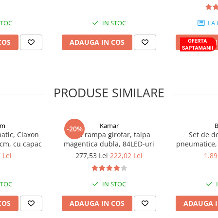
0Lm
alb/portocaliu si faza
24.5cm
 Iveco!
STOC
IN STOC
LA
T-073, FT-045 – lampi omologate,
COS
ADAUGA IN COS
ADAUGA I
 și livrare poate să difere.
PRODUSE SIMILARE
n inox cu LED-uri și adaugă un
mm
Kamar
-20%
i configurări pentru orice model!
tic, Claxon
Mini rampa girofar, talpa
Set de d
 cm, cu capac
magentica dubla, 84LED-uri
pneumatice, 
montare si e
 Lei
277,53 Lei
222,02 Lei
1.89
otel inoxida
STOC
IN STOC
COS
ADAUGA IN COS
ADAUGA I