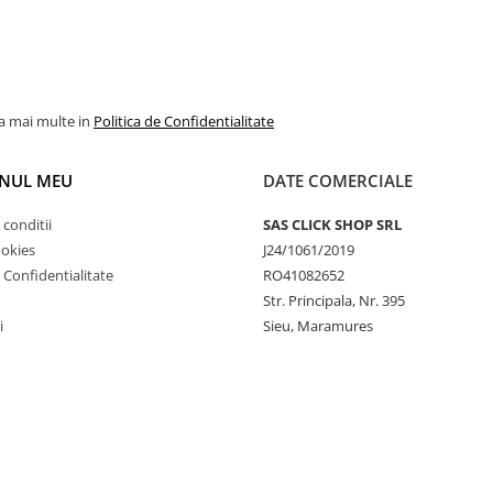
la mai multe in
Politica de Confidentialitate
NUL MEU
DATE COMERCIALE
 conditii
SAS CLICK SHOP SRL
ookies
J24/1061/2019
e Confidentialitate
RO41082652
Str. Principala, Nr. 395
i
Sieu, Maramures