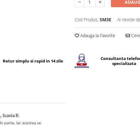
ADAUG
Cod Produs:
SM3E
Ai nevoie d
Adauga la Favorite
Cere 
Consultanta telefo
Retur simplu si rapid in 14 zile
specializata
, Scania R:
n parte, iar acestea se