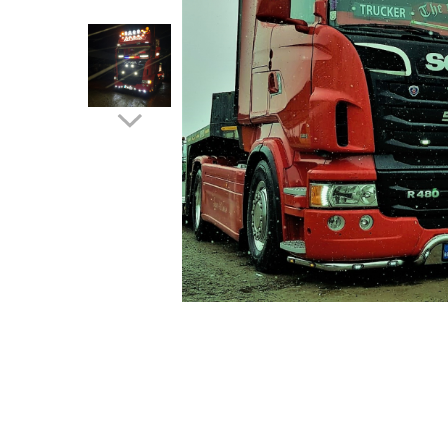
TGL
TGS
TGX
Mercedes Actros
Mercedes Actros MP2
Mercedes Actros MP3
Mercedes Actros MP4, MP5
Mercedes Actros MP6
Mercedes Arocs
RENAULT
Magnum
Premium
T Line
Distribuie
Scania
pe
Scania R S G P Next Generation
Facebook
Scania RPG