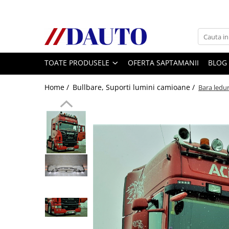
Toate Produsele
Bullbare, Suporti lumini camioane
TOATE PRODUSELE
OFERTA SAPTAMANII
BLOG
Accesorii inox
DAF
Home /
Bullbare, Suporti lumini camioane /
Bara ledu
CF Euro 6
DAF CF 85
DAF XF 105
Daf XF 95
DAF XF Euro 6
Daf XG
Ford
Iveco
MAN
TGA