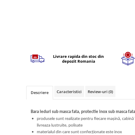
Volvo
Volvo Aero
Volvo FH 2 Euro 4
Volvo FH 3 Euro 5
Volvo FH 4 Euro 6
Volvo Model FM
Lumini, Becuri, Proiectoare
Livrare rapida din stoc din
Accesorii iluminare LED camioane
depozit Romania
Bare LED (LED Bar) off-road, auto
si camion
Becuri auto
Caracteristici
Review-uri
(0)
Becuri Halogen Auto
Descriere
Becuri Led Auto
Becuri Xenon Auto
Bara leduri sub masca fata, protectie inox sub masca fata
Seturi de Becuri Auto
produsele sunt realizate pentru fiecare mașină, cabină î
Faruri Camioane, Utilaje &
livreaza lustruite, polisate
Tractoare
materialul din care sunt confecționate este inox