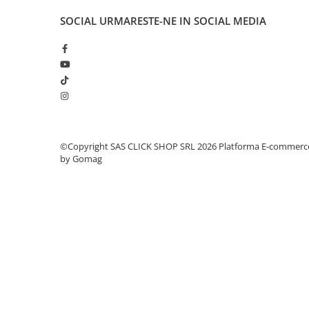
Electrice auto, camioane si remorci
SOCIAL
URMARESTE-NE IN SOCIAL MEDIA
Borne si Conectori Baterie Auto
Cabluri Auto Spiralate
Cabluri Multifilare Auto
Comutatoare si intrerupatoare
auto
Conectori Cabluri si Izolatie Auto
©Copyright SAS CLICK SHOP SRL 2026
Platforma E-commerc
Instalatii Electrice pentru Remorci
by Gomag
Instalatii Electrice Proiectoare
Invertoare de tensiune
Prize bricheta & USB
Prize, stechere si mufe auto
Conectori instalatii electrice auto,
camion si remorca
Mufe si conectori auto etansi
Prize si conectori alimentare 2/3