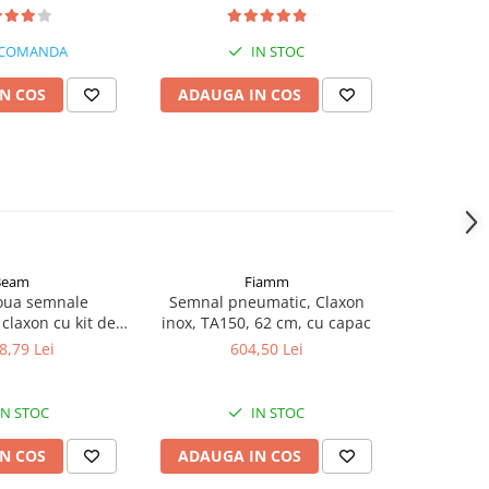
, omologat
 COMANDA
IN STOC
N COS
ADAUGA IN COS
ADAUG
Beam
Fiamm
-17%
oua semnale
Semnal pneumatic, Claxon
Rampa gir
claxon cu kit de
inox, TA150, 62 cm, cu capac
180cm, 2
lectrovalva 24V,
8,79 Lei
604,50 Lei
3.869,7
bil, 80 si 85 cm
IN STOC
IN STOC
N COS
ADAUGA IN COS
ADAUG