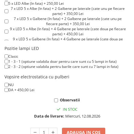
Volvo
5 x LED Albe (In fata) + 250,00 Lei
7 x LED 5 x Albe (In fata) + 2 Galbene pe laterale (cate unu pe fiecare
Volvo Aero
parte) + 350,00 Lei
Volvo FH 2 Euro 4
7 x LED 5 x Galbene (In fata) + 2 Galbene pe laterale (cate unu pe
fiecare parte) + 350,00 Lei
Volvo FH 3 Euro 5
9 x LED 5 x Albe (In fata) + 4 Galbene pe laterale (cate doua pe fiecare
Volvo FH 4 Euro 6
parte) + 450,00 Lei
9 x LED 5 x Galbene (In fata) + 4 Galbene pe laterale (cate doua pe
Volvo Model FM
fiecare parte) + 450,00 Lei
Pozitie lampi LED
11 x LED 7 x Albe (In fata) + 4 Galbene pe laterale (cate doua pe fiecare
Lumini, Becuri, Proiectoare
parte) + 550,00 Lei
Clasic
Accesorii iluminare LED camioane
11 x LED 7 x Galbene (In fata) + 4 Galbene pe laterale (cate doua pe
1 - 3 - 1 (optiune valabila doar pentru care sunt cu 5 lampi in fata)
fiecare parte) + 550,00 Lei
Bare LED (LED Bar) off-road, auto
2 - 3 - 2 (optiune valabila pentru barile care sunt cu 7 lampi in fata)
12 x LED 8 x Albe (In fata) + 4 Galbene pe laterale (cate doua pe fiecare
si camion
parte) + 600,00 Lei
Vopsire electrostatica cu pulberi
12 x LED 8 x Galbene (In fata) + 4 Galbene pe laterale (cate doua pe
Becuri auto
NU
fiecare parte) + 600,00 Lei
DA + 450,00 Lei
13 x LED 9 x Albe (In fata) + 4 Galbene pe laterale (cate doua pe fiecare
Becuri Halogen Auto
parte) + 650,00 Lei
Becuri Led Auto
Observatii
14 x LED 10 x Albe (In fata) + 4 Galbene pe laterale (cate doua pe
fiecare parte) + 700,00 Lei
Becuri Xenon Auto
IN STOC
14 x LED 10 x Galbene (In fata) + 4 Galbene pe laterale (cate doua pe
Seturi de Becuri Auto
fiecare parte) + 700,00 Lei
Data de livrare:
Miercuri, 12.08.2026
Faruri Camioane, Utilaje &
Tractoare
ADAUGA IN COS