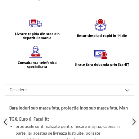
Lampi de ceata
Lampi Gabarit LED
Lampi gabarit auto si remorci
Lampi gabarit cu brat auto si
Livrare rapida din stoc din
Retur simplu si rapid in 14 zile
remorci
depozit Romania
Lampi interior, Plafoniere
Lampi LED auto dedicate
Consultanta telefonica
Lampi numar Inmatriculare
6 rate fara dobanda prin StarBT
specializata
Lampi Stop, Semnalizare & Triple
Lampi Fata cu Bec & Semnalizare
Descriere
Lampi Fata LED & Semnalizare
Lampi Spate cu Bec & Triple
Lampi Spate LED & Triple
Bara leduri sub masca fata, protectie inox sub masca fata, Man
Seturi Lampi Spate Triple
TGX, Euro 6, Facelift:
Lumini de Zi, DRL
produsele sunt realizate pentru fiecare mașină, cabină în
Proiectoare de lucru si marsarier
parte, iar acestea se livreaza lustruite, polisate