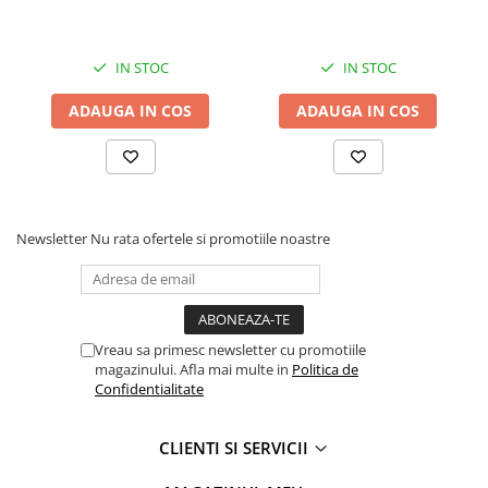
Electrice auto, camioane si remorci
Borne si Conectori Baterie Auto
IN STOC
IN STOC
Cabluri Auto Spiralate
ADAUGA IN COS
ADAUGA IN COS
Cabluri Multifilare Auto
Comutatoare si intrerupatoare
auto
Conectori Cabluri si Izolatie Auto
Instalatii Electrice pentru Remorci
Newsletter
Nu rata ofertele si promotiile noastre
Instalatii Electrice Proiectoare
Invertoare de tensiune
Prize bricheta & USB
Vreau sa primesc newsletter cu promotiile
magazinului. Afla mai multe in
Politica de
Prize, stechere si mufe auto
Confidentialitate
Conectori instalatii electrice auto,
camion si remorca
CLIENTI SI SERVICII
Mufe si conectori auto etansi
Prize si conectori alimentare 2/3