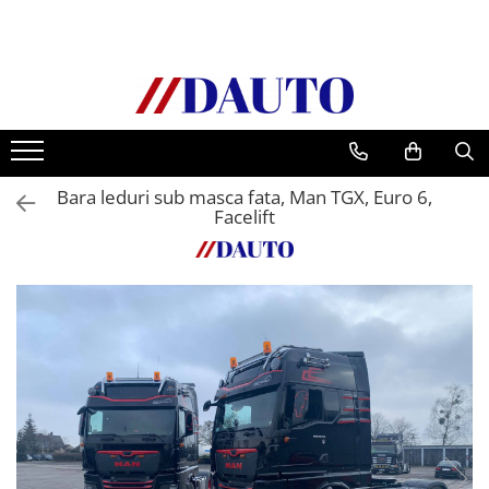
Toate Produsele
Bullbare, Suporti lumini camioane
Accesorii inox
DAF
Bara leduri sub masca fata, Man TGX, Euro 6,
CF Euro 6
Facelift
DAF CF 85
DAF XF 105
Daf XF 95
DAF XF Euro 6
Daf XG
Ford
Iveco
MAN
TGA