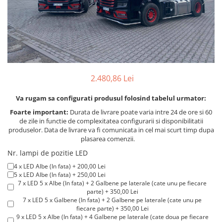
TGL
TGS
TGX
Mercedes Actros
Mercedes Actros MP2
2.480,86 Lei
Mercedes Actros MP3
Mercedes Actros MP4, MP5
Va rugam sa configurati produsul folosind tabelul urmator:
Mercedes Actros MP6
Foarte important:
Durata de livrare poate varia intre 24 de ore si 60
Mercedes Arocs
de zile in functie de complexitatea configurarii si disponibilitatii
RENAULT
produselor. Data de livrare va fi comunicata in cel mai scurt timp dupa
plasarea comenzii.
Magnum
Nr. lampi de pozitie LED
Premium
4 x LED Albe (In fata) + 200,00 Lei
T Line
5 x LED Albe (In fata) + 250,00 Lei
7 x LED 5 x Albe (In fata) + 2 Galbene pe laterale (cate unu pe fiecare
Scania
parte) + 350,00 Lei
Scania R S G P Next Generation
7 x LED 5 x Galbene (In fata) + 2 Galbene pe laterale (cate unu pe
fiecare parte) + 350,00 Lei
Scania RPG
9 x LED 5 x Albe (In fata) + 4 Galbene pe laterale (cate doua pe fiecare