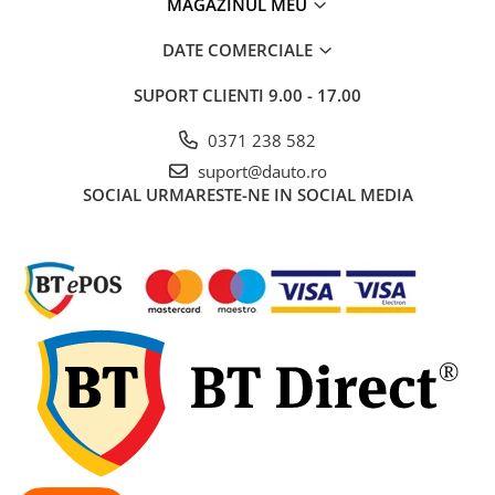
MAGAZINUL MEU
pini
Prize si stechere remorca, 7/13 pini
DATE COMERCIALE
Prize, stechere si adaptoare
SUPORT CLIENTI
9.00 - 17.00
remorca N/S, 7/15 Pini
Relee auto
0371 238 582
Sigurante Auto
suport@dauto.ro
Socluri pentru becuri auto
SOCIAL
URMARESTE-NE IN SOCIAL MEDIA
Suporturi si socluri sigurante auto
Sprayuri, intretinere si cosmetica
auto
Aditivi auto
Cosmetica interior si exterior auto
Degripante, lubrifianti, creme si
adezivi
Vopsea spray si antifoane
Accesorii si Echipamente Auto