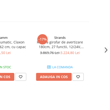
iamm
Strands
-17%
-20%
umatic, Claxon
Rampa girofar de avertizare
Mini ram
 62 cm, cu capac
180cm, 27 functii, 12/24V,
magentic
Aluminiu
,50 Lei
3.869,76 Lei
3.224,80 Lei
277,5
IN STOC
LA COMANDA
N COS
ADAUGA IN COS
ADAUG