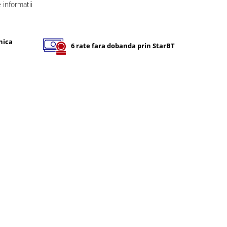
informatii
nica
6 rate fara dobanda prin StarBT