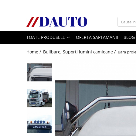
Toate Produsele
Bullbare, Suporti lumini camioane
TOATE PRODUSELE
OFERTA SAPTAMANII
BLOG
Accesorii inox
DAF
Home /
Bullbare, Suporti lumini camioane /
Bara proi
CF Euro 6
DAF CF 85
DAF XF 105
Daf XF 95
DAF XF Euro 6
Daf XG
Ford
Iveco
MAN
TGA