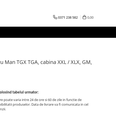
0371 238 582
0,00
ru Man TGX TGA, cabina XXL / XLX, GM,
folosind tabelul urmator:
re poate varia intre 24 de ore si 60 de zile in functie de
bilitatii produselor. Data de livrare va fi comunicata in cel
nzii.