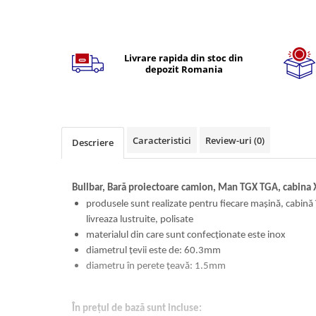
Volvo
Volvo Aero
Volvo FH 2 Euro 4
Livrare rapida din stoc din
Volvo FH 3 Euro 5
depozit Romania
Volvo FH 4 Euro 6
Volvo Model FM
Lumini, Becuri, Proiectoare
Accesorii iluminare LED camioane
Caracteristici
Review-uri
(0)
Descriere
Bare LED (LED Bar) off-road, auto
si camion
Bullbar, Bară proiectoare camion, Man TGX TGA, cabina 
Becuri auto
produsele sunt realizate pentru fiecare mașină, cabină î
Becuri Halogen Auto
livreaza lustruite, polisate
Becuri Led Auto
materialul din care sunt confecționate este inox
Becuri Xenon Auto
diametrul țevii este de: 60.3mm
diametru în perete țeavă: 1.5mm
Seturi de Becuri Auto
Faruri Camioane, Utilaje &
Tractoare
În prețul de bază sunt incluse: