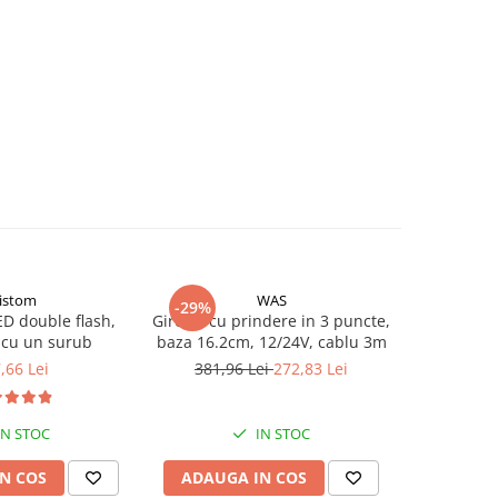
ristom
WAS
-29%
ED double flash,
Girofar cu prindere in 3 puncte,
Girofar LED
 cu un surub
baza 16.2cm, 12/24V, cablu 3m
abajur alb
,66 Lei
381,96 Lei
272,83 Lei
IN STOC
IN STOC
N COS
ADAUGA IN COS
ADAUG