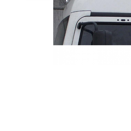
TGL
TGS
TGX
Mercedes Actros
Mercedes Actros MP2
Mercedes Actros MP3
Mercedes Actros MP4, MP5
Mercedes Actros MP6
Mercedes Arocs
Distribuie
pe
RENAULT
Facebook
Magnum
Premium
T Line
Scania
Scania R S G P Next Generation
Scania RPG