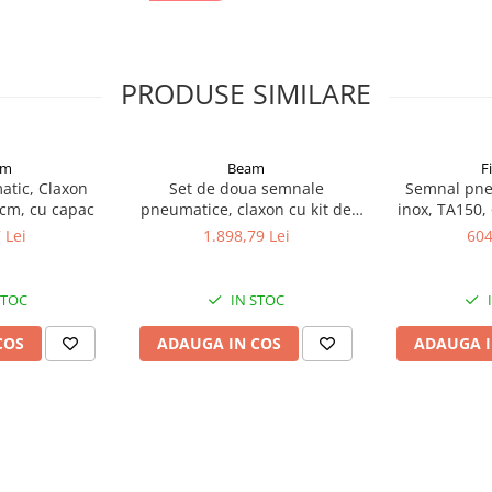
 și livrare poate să difere.
PRODUSE SIMILARE
mm
Beam
F
tic, Claxon
Set de doua semnale
Semnal pne
 cm, cu capac
pneumatice, claxon cu kit de
inox, TA150,
i oferă camionului tău un aspect
montare si electrovalva 24V,
 Lei
1.898,79 Lei
604
otel inoxidabil, 80 si 85 cm
entru proiectoare și girofaruri,
STOC
IN STOC
 electrostatică și accesorii LED
COS
ADAUGA IN COS
ADAUGA I
Rezistență Extinsă
te, cu până la 6 suporturi pentru
orice condiții meteorologice.
te în interior pentru o rezistență