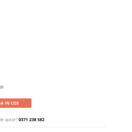
26
A IN COS
de ajutor?
0371 238 582