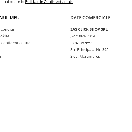
la mai multe in
Politica de Confidentialitate
NUL MEU
DATE COMERCIALE
 Performanță
oziție, proiectoare și girofaruri
 conditii
SAS CLICK SHOP SRL
ookies
J24/1061/2019
 sudate, iar lămpile LED sunt
e Confidentialitate
RO41082652
Str. Principala, Nr. 395
tău un look profesional pe
i
Sieu, Maramures
 de execuție și livrare variabil
ătățește nu doar
ind ideală pentru utilizare pe
ceste produse premium