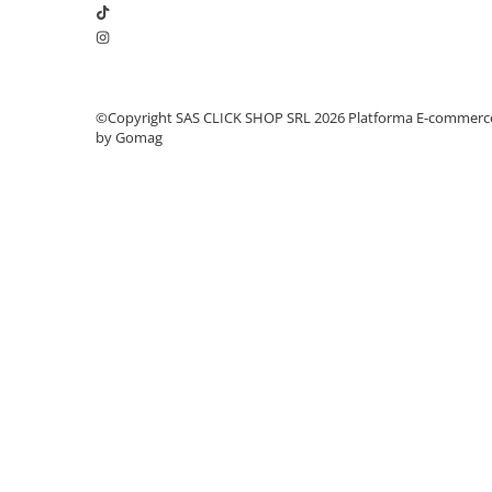
Electrice auto, camioane si remorci
Borne si Conectori Baterie Auto
Cabluri Auto Spiralate
Cabluri Multifilare Auto
©Copyright SAS CLICK SHOP SRL 2026
Platforma E-commerc
by Gomag
Comutatoare si intrerupatoare
auto
Conectori Cabluri si Izolatie Auto
Instalatii Electrice pentru Remorci
Instalatii Electrice Proiectoare
Invertoare de tensiune
Prize bricheta & USB
Prize, stechere si mufe auto
Conectori instalatii electrice auto,
camion si remorca
Mufe si conectori auto etansi
Prize si conectori alimentare 2/3