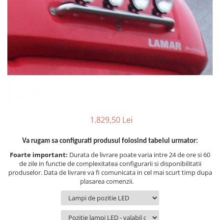
TGL
TGS
TGX
Mercedes Actros
Mercedes Actros MP2
Mercedes Actros MP3
Mercedes Actros MP4, MP5
Mercedes Actros MP6
Mercedes Arocs
1.829,50 Lei
RENAULT
Va rugam sa configurati produsul folosind tabelul urmator:
Magnum
Foarte important:
Durata de livrare poate varia intre 24 de ore si 60
Premium
de zile in functie de complexitatea configurarii si disponibilitatii
T Line
produselor. Data de livrare va fi comunicata in cel mai scurt timp dupa
plasarea comenzii.
Scania
Scania R S G P Next Generation
Scania RPG