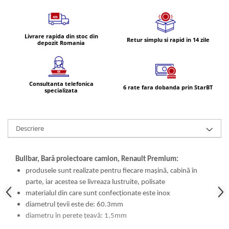
Lampi de ceata
Lampi Gabarit LED
Livrare rapida din stoc din
Lampi gabarit auto si remorci
Retur simplu si rapid in 14 zile
depozit Romania
Lampi gabarit cu brat auto si
remorci
Lampi interior, Plafoniere
Consultanta telefonica
6 rate fara dobanda prin StarBT
Lampi LED auto dedicate
specializata
Lampi numar Inmatriculare
Lampi Stop, Semnalizare & Triple
Descriere
Lampi Fata cu Bec & Semnalizare
Lampi Fata LED & Semnalizare
Bullbar, Bară proiectoare camion, Renault Premium:
Lampi Spate cu Bec & Triple
produsele sunt realizate pentru fiecare mașină, cabină în
Lampi Spate LED & Triple
parte, iar acestea se livreaza lustruite, polisate
Seturi Lampi Spate Triple
materialul din care sunt confecționate este inox
Lumini de Zi, DRL
diametrul țevii este de: 60.3mm
diametru în perete țeavă: 1.5mm
Proiectoare de lucru si marsarier