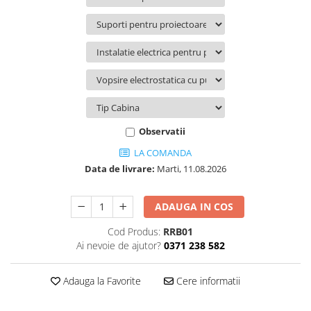
Volvo
Volvo Aero
Volvo FH 2 Euro 4
Volvo FH 3 Euro 5
Volvo FH 4 Euro 6
Volvo Model FM
Lumini, Becuri, Proiectoare
Observatii
Accesorii iluminare LED camioane
LA COMANDA
Bare LED (LED Bar) off-road, auto
si camion
Data de livrare:
Marti, 11.08.2026
Becuri auto
ADAUGA IN COS
Becuri Halogen Auto
Becuri Led Auto
Cod Produs:
RRB01
Ai nevoie de ajutor?
0371 238 582
Becuri Xenon Auto
Seturi de Becuri Auto
Adauga la Favorite
Cere informatii
Faruri Camioane, Utilaje &
Tractoare