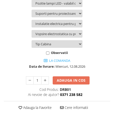
Volvo
Volvo Aero
Volvo FH 2 Euro 4
Volvo FH 3 Euro 5
Volvo FH 4 Euro 6
Volvo Model FM
Lumini, Becuri, Proiectoare
Accesorii iluminare LED camioane
Observatii
Bare LED (LED Bar) off-road, auto
LA COMANDA
si camion
Data de livrare:
Miercuri, 12.08.2026
Becuri auto
Becuri Halogen Auto
ADAUGA IN COS
Becuri Led Auto
Cod Produs:
DRB01
Becuri Xenon Auto
Ai nevoie de ajutor?
0371 238 582
Seturi de Becuri Auto
Faruri Camioane, Utilaje &
Adauga la Favorite
Cere informatii
Tractoare