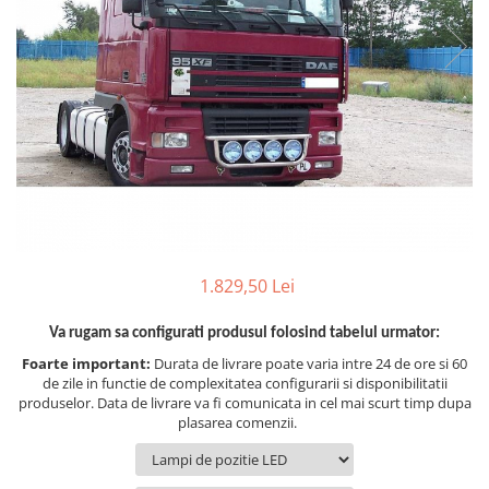
TGL
TGS
TGX
Mercedes Actros
Mercedes Actros MP2
Mercedes Actros MP3
Mercedes Actros MP4, MP5
Mercedes Actros MP6
Mercedes Arocs
1.829,50 Lei
RENAULT
Magnum
Va rugam sa configurati produsul folosind tabelul urmator:
Premium
Foarte important:
Durata de livrare poate varia intre 24 de ore si 60
T Line
de zile in functie de complexitatea configurarii si disponibilitatii
produselor. Data de livrare va fi comunicata in cel mai scurt timp dupa
Scania
plasarea comenzii.
Scania R S G P Next Generation
Scania RPG