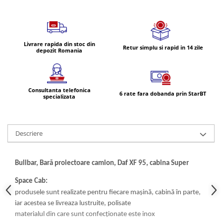
Lampi de ceata
Lampi Gabarit LED
Lampi gabarit auto si remorci
Livrare rapida din stoc din
Retur simplu si rapid in 14 zile
Lampi gabarit cu brat auto si
depozit Romania
remorci
Lampi interior, Plafoniere
Lampi LED auto dedicate
Consultanta telefonica
6 rate fara dobanda prin StarBT
specializata
Lampi numar Inmatriculare
Lampi Stop, Semnalizare & Triple
Descriere
Lampi Fata cu Bec & Semnalizare
Lampi Fata LED & Semnalizare
Lampi Spate cu Bec & Triple
Bullbar, Bară proiectoare camion, Daf XF 95, cabina Super
Lampi Spate LED & Triple
Space Cab:
Seturi Lampi Spate Triple
produsele sunt realizate pentru fiecare mașină, cabină în parte,
Lumini de Zi, DRL
iar acestea se livreaza lustruite, polisate
Proiectoare de lucru si marsarier
materialul din care sunt confecționate este inox