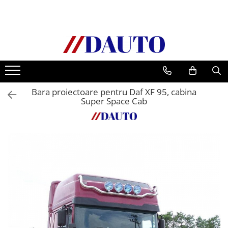
Toate Produsele
Bullbare, Suporti lumini camioane
Accesorii inox
DAF
Bara proiectoare pentru Daf XF 95, cabina
CF Euro 6
Super Space Cab
DAF CF 85
DAF XF 105
Daf XF 95
DAF XF Euro 6
Daf XG
Ford
Iveco
MAN
TGA