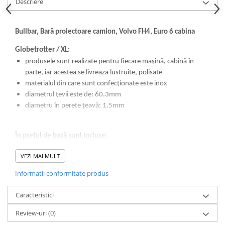
Descriere
Proiectoare suplimentare, Camion,
Off Road
Proiectoare Full LED
Bullbar, Bară proiectoare camion, Volvo FH4, Euro 6 cabina
Proiectoare Halogen plus LED
Globetrotter / XL:
Dispozitive Avertizare
produsele sunt realizate pentru fiecare mașină, cabină în
Accesorii Goarne Pneumatice
parte, iar acestea se livreaza lustruite, polisate
materialul din care sunt confecționate este inox
Autocolante reflectorizante si
diametrul țevii este de: 60.3mm
fluorescente
diametru în perete țeavă: 1.5mm
Avertizare sonora
Claxoane Auto si Semnale Electrice
În prețul de bază sunt incluse:
de Avertizare
kit din inox pentru montare (șuruburi, piulițe, șaibe etc.)
Goarne si trompete cu aer
VEZI MAI MULT
suporți pentru proiectoare din inox sudați pe bullbar, care se
Benzi si placi reflectorizante
pot configura (6 suporți proiector, sau 4 suporți proiector și 2
Informatii conformitate produs
Girofaruri auto si camion
suporți girofar - talpă rotundă inox sudată pe bară)
BONUS
instalația electrică pentru lămpile de poziție LED
Caracteristici
Goarne / Trompete Pneumatice
Kituri Instalare Goarne
Review-uri
(0)
Pneumatice
În plus fiecare bara proiectoare se poate configura: