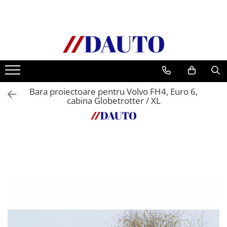
Toate Produsele
Bullbare, Suporti lumini camioane
Accesorii inox
DAF
Bara proiectoare pentru Volvo FH4, Euro 6,
CF Euro 6
cabina Globetrotter / XL
DAF CF 85
DAF XF 105
Daf XF 95
DAF XF Euro 6
Daf XG
Ford
Iveco
MAN
TGA