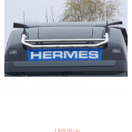
TGL
TGS
TGX
Mercedes Actros
Mercedes Actros MP2
Mercedes Actros MP3
Mercedes Actros MP4, MP5
Mercedes Actros MP6
Mercedes Arocs
RENAULT
Magnum
Premium
T Line
Scania
Scania R S G P Next Generation
Scania RPG
1.829,50 Lei