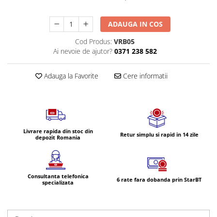
Lampi de ceata
Lampi Gabarit LED
ADAUGA IN COS
Lampi gabarit auto si remorci
Cod Produs:
VRB05
Lampi gabarit cu brat auto si
Ai nevoie de ajutor?
0371 238 582
remorci
Lampi interior, Plafoniere
Adauga la Favorite
Cere informatii
Lampi LED auto dedicate
Lampi numar Inmatriculare
Lampi Stop, Semnalizare & Triple
Lampi Fata cu Bec & Semnalizare
Livrare rapida din stoc din
Retur simplu si rapid in 14 zile
depozit Romania
Lampi Fata LED & Semnalizare
Lampi Spate cu Bec & Triple
Lampi Spate LED & Triple
Consultanta telefonica
6 rate fara dobanda prin StarBT
Seturi Lampi Spate Triple
specializata
Lumini de Zi, DRL
Proiectoare de lucru si marsarier