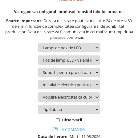
Volvo
Volvo Aero
Va rugam sa configurati produsul folosind tabelul urmator:
Volvo FH 2 Euro 4
Foarte important:
Durata de livrare poate varia intre 24 de ore si 60
de zile in functie de complexitatea configurarii si disponibilitatii
Volvo FH 3 Euro 5
produselor. Data de livrare va fi comunicata in cel mai scurt timp dupa
Volvo FH 4 Euro 6
plasarea comenzii.
Volvo Model FM
Lumini, Becuri, Proiectoare
Accesorii iluminare LED camioane
Bare LED (LED Bar) off-road, auto
si camion
Becuri auto
Becuri Halogen Auto
Becuri Led Auto
Becuri Xenon Auto
Seturi de Becuri Auto
Observatii
Faruri Camioane, Utilaje &
LA COMANDA
Tractoare
Data de livrare:
Marti, 11.08.2026