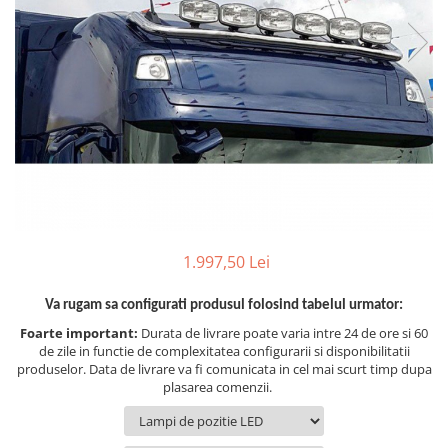
TGL
TGS
TGX
Mercedes Actros
Mercedes Actros MP2
Mercedes Actros MP3
Mercedes Actros MP4, MP5
Mercedes Actros MP6
Mercedes Arocs
1.997,50 Lei
RENAULT
Magnum
Va rugam sa configurati produsul folosind tabelul urmator:
Premium
Foarte important:
Durata de livrare poate varia intre 24 de ore si 60
T Line
de zile in functie de complexitatea configurarii si disponibilitatii
produselor. Data de livrare va fi comunicata in cel mai scurt timp dupa
Scania
plasarea comenzii.
Scania R S G P Next Generation
Scania RPG