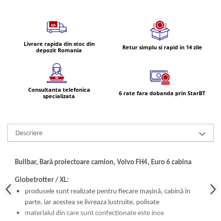
Lampi de ceata
Lampi Gabarit LED
Lampi gabarit auto si remorci
Livrare rapida din stoc din
Retur simplu si rapid in 14 zile
Lampi gabarit cu brat auto si
depozit Romania
remorci
Lampi interior, Plafoniere
Lampi LED auto dedicate
Consultanta telefonica
6 rate fara dobanda prin StarBT
specializata
Lampi numar Inmatriculare
Lampi Stop, Semnalizare & Triple
Descriere
Lampi Fata cu Bec & Semnalizare
Lampi Fata LED & Semnalizare
Lampi Spate cu Bec & Triple
Bullbar, Bară proiectoare camion, Volvo FH4, Euro 6 cabina
Lampi Spate LED & Triple
Globetrotter / XL:
Seturi Lampi Spate Triple
produsele sunt realizate pentru fiecare mașină, cabină în
Lumini de Zi, DRL
parte, iar acestea se livreaza lustruite, polisate
Proiectoare de lucru si marsarier
materialul din care sunt confecționate este inox