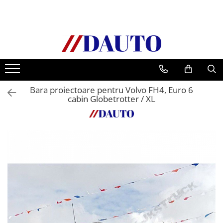
Toate Produsele
Bullbare, Suporti lumini camioane
Accesorii inox
DAF
Bara proiectoare pentru Volvo FH4, Euro 6
CF Euro 6
cabin Globetrotter / XL
DAF CF 85
DAF XF 105
Daf XF 95
DAF XF Euro 6
Daf XG
Ford
Iveco
MAN
TGA