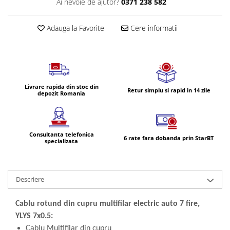
Ai nevoie de ajutor?
0371 238 582
Volvo
Volvo Aero
Adauga la Favorite
Cere informatii
Volvo FH 2 Euro 4
Volvo FH 3 Euro 5
Volvo FH 4 Euro 6
Volvo Model FM
Lumini, Becuri, Proiectoare
Livrare rapida din stoc din
Retur simplu si rapid in 14 zile
depozit Romania
Accesorii iluminare LED camioane
Bare LED (LED Bar) off-road, auto
si camion
Consultanta telefonica
6 rate fara dobanda prin StarBT
Becuri auto
specializata
Becuri Halogen Auto
Becuri Led Auto
Descriere
Becuri Xenon Auto
Seturi de Becuri Auto
Cablu rotund din cupru multifilar electric auto 7 fire,
Faruri Camioane, Utilaje &
YLYS 7x0.5:
Tractoare
Cablu Multifilar din cupru