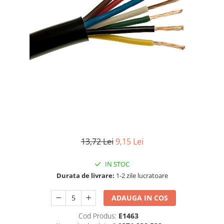
TGL
TGS
TGX
Mercedes Actros
Mercedes Actros MP2
Mercedes Actros MP3
Mercedes Actros MP4, MP5
Mercedes Actros MP6
Mercedes Arocs
RENAULT
13,72 Lei
9,15 Lei
Magnum
Premium
IN STOC
T Line
Durata de livrare:
1-2 zile lucratoare
Scania
ADAUGA IN COS
Scania R S G P Next Generation
Scania RPG
Cod Produs:
E1463