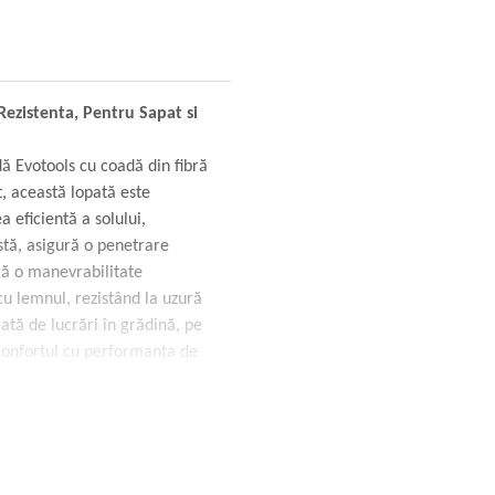
Rezistenta, Pentru Sapat si
ă Evotools cu coadă din fibră
t, această lopată este
 eficientă a solului,
stă, asigură o penetrare
eră o manevrabilitate
cu lemnul, rezistând la uzură
ată de lucrări în grădină, pe
 confortul cu performanța de