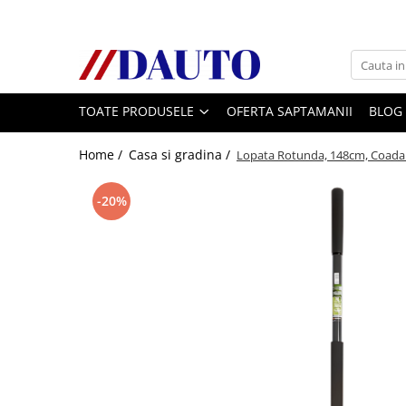
Toate Produsele
Bullbare, Suporti lumini camioane
TOATE PRODUSELE
OFERTA SAPTAMANII
BLOG
Accesorii inox
DAF
Home /
Casa si gradina /
Lopata Rotunda, 148cm, Coada Fi
CF Euro 6
DAF CF 85
-20%
DAF XF 105
Daf XF 95
DAF XF Euro 6
Daf XG
Ford
Iveco
MAN
TGA