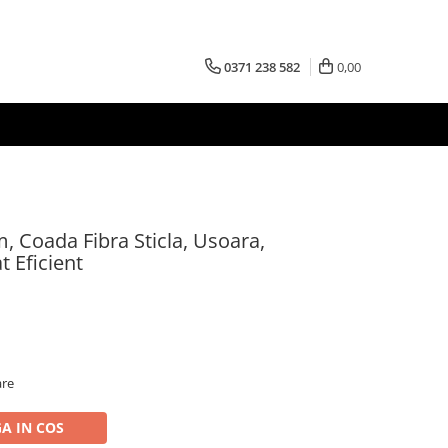
0371 238 582
0,00
 Coada Fibra Sticla, Usoara,
t Eficient
are
A IN COS