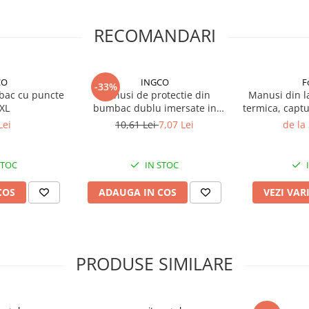
RECOMANDARI
în sol
CO
INGCO
F
-33%
i umezeală, durabilitate
bac cu puncte
Manusi de protectie din
Manusi din la
 XL
bumbac dublu imersate in
termica, captu
nitril, L
Lei
10,61 Lei
7,07 Lei
de la
ipului, pietrișului, lucrări de
STOC
IN STOC
COS
ADAUGA IN COS
VEZI VAR
ols.
PRODUSE SIMILARE
ă de sticlă face lopata
in lemn, reducând oboseala și