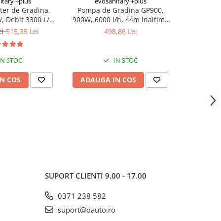
itary +plus
evosanitary +plus
er de Gradina,
Pompa de Gradina GP900,
Motocoas
 Debit 3300 L/h,
900W, 6000 l/h, 44m Inaltime
2.
time 38m
Pompa, 4.4bar, Aspiratie 8m, cu
ei
515,35 Lei
498,86 Lei
Filtru Integrat
IN STOC
IN STOC
N COS
ADAUGA IN COS
ADAUG
SUPORT CLIENTI
9.00 - 17.00
0371 238 582
suport@dauto.ro