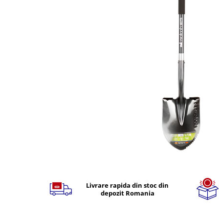
TGL
TGS
TGX
Mercedes Actros
Mercedes Actros MP2
Mercedes Actros MP3
Mercedes Actros MP4, MP5
Mercedes Actros MP6
Mercedes Arocs
RENAULT
Magnum
Premium
Distribuie
T Line
pe
Scania
Facebook
Livrare rapida din stoc din
depozit Romania
Scania R S G P Next Generation
Scania RPG