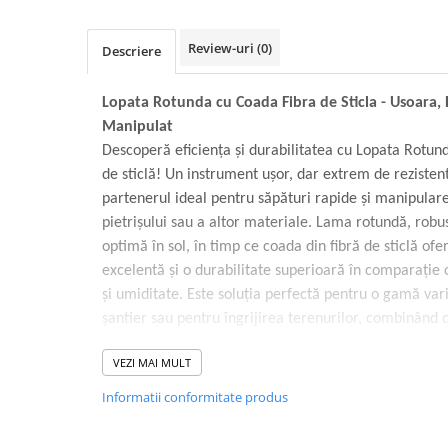
Volvo
Volvo Aero
Review-uri
(0)
Descriere
Volvo FH 2 Euro 4
Volvo FH 3 Euro 5
Lopata Rotunda cu Coada Fibra de Sticla - Usoara, 
Volvo FH 4 Euro 6
Manipulat
Volvo Model FM
Descoperă eficiența și durabilitatea cu Lopata Rotund
Lumini, Becuri, Proiectoare
de sticlă! Un instrument ușor, dar extrem de rezisten
Accesorii iluminare LED camioane
partenerul ideal pentru săpături rapide și manipularea
Bare LED (LED Bar) off-road, auto
pietrișului sau a altor materiale. Lama rotundă, robu
si camion
optimă în sol, în timp ce coada din fibră de sticlă of
excelentă și o durabilitate superioară în comparație 
Becuri auto
și umiditate. Este soluția perfectă pentru o gamă vari
Becuri Halogen Auto
șantier sau pentru îngrijirea terenurilor, combinând
Becuri Led Auto
încredere.
Becuri Xenon Auto
VEZI MAI MULT
Seturi de Becuri Auto
Informatii conformitate produs
Faruri Camioane, Utilaje &
Specificatii Produs:
Tractoare
Tip produs: Lopată rotundă