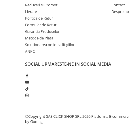
Reduceri si Promotii
Contact
Rampe luminoase girofar
Livrare
Despre no
Rezistoare CANBUS LED
Politica de Retur
Stroboscoape Auto
Formular de Retur
Garantia Produselor
Suporturi pentru girofare auto si
Metode de Plata
camion
Solutionarea online a litigiilor
Veste Reflectorizante de Avertizare
ANPC
Elemente Caroserie
SOCIAL
URMARESTE-NE IN SOCIAL MEDIA
Capace inox si jante
Capace piulite
Deflectoare geam
Oglinzi auto
Parasolare Camion – Cabina si
Accesorii
Protectii si pasaje roti
©Copyright SAS CLICK SHOP SRL 2026
Platforma E-commerc
by Gomag
Reclame Luminoase