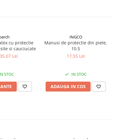
oerch
INGCO
tex cu protectie
Manusi de protectie din piele,
Manusi de
site si cauciucate
10.5
 35,07 Lei
17,55 Lei
IN STOC
IN STOC
IANTE
ADAUGA IN COS
ADAUG