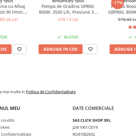
y +plus
evosanitary +plus
evosan
rtabilă.
-17%
na cu Afisaj
Pompa de Gradina GP800,
Pompa Boost
800W, 3500 L/h, Presiune 3.8
GBP800, 800W,
 Dificile:
Materialul din fibră
Inaltime 44m,
Bar, Inaltime Pompare 38m,
Inal
80,26 Lei
418,13 Lei
618,42 L
ditate, putrezire și fisurare,
onic Integrat,
Aspiratie 8m
ei chiar și în medii
P
STOC
IN STOC
în sol, iar construcția
COS
ADAUGA IN COS
ADAUGA I
materialelor, transformând
de.
daugă acum Lopata Rotundă
ferența!
la mai multe in
Politica de Confidentialitate
NUL MEU
DATE COMERCIALE
 conditii
SAS CLICK SHOP SRL
ookies
J24/1061/2019
e Confidentialitate
RO41082652