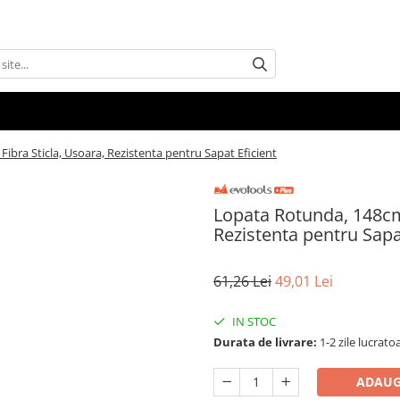
bra Sticla, Usoara, Rezistenta pentru Sapat Eficient
Lopata Rotunda, 148cm,
Rezistenta pentru Sapa
61,26 Lei
49,01 Lei
IN STOC
Durata de livrare:
1-2 zile lucrato
ADAUG