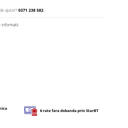
de ajutor?
0371 238 582
informatii
nica
6 rate fara dobanda prin StarBT