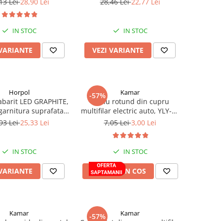
13 Lei
28,90 Lei
28,46 Lei
22,77 Lei
IN STOC
IN STOC
 VARIANTE
VEZI VARIANTE
Horpol
Kamar
-57%
barit LED GRAPHITE,
Cablu rotund din cupru
garnitura suprafata
multifilar electric auto, YLY-SP
lana, 12V-24V
2 x 0,75
93 Lei
25,33 Lei
7,05 Lei
3,00 Lei
IN STOC
IN STOC
 VARIANTE
ADAUGA IN COS
Kamar
Kamar
-57%