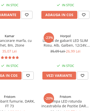
IN STOC
IN STOC
 VARIANTE
ADAUGA IN COS
Kamar
Horpol
-23%
ancorare marfa, cu
Lampa de gabarit LED SLIM
chet, 8m, 2tone
Rosu, Alb, Galben, 12/24V,
IP68, 7.75 x 1.85 x 1.09cm
35,07 Lei
35,09 Lei
26,99 Lei
IN STOC
IN STOC
GA IN COS
VEZI VARIANTE
Fristom
Fristom
-20%
barit fumurie, DARK,
Lampa LED rotunda
FT 73
incastrabila de Pozitie DARK,
12/24V