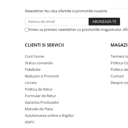
Proiectoare suplimentare, Camion,
Off Road
Newsletter
Nu rata ofertele si promotiile noastre
Proiectoare Full LED
Proiectoare Halogen plus LED
Vreau sa primesc newsletter cu promotiile magazinului. Af
Dispozitive Avertizare
Accesorii Goarne Pneumatice
CLIENTI SI SERVICII
MAGAZI
Autocolante reflectorizante si
fluorescente
Cont home
Termeni si
Status comanda
Politica C
Avertizare sonora
Fidelitate
Politica d
Claxoane Auto si Semnale Electrice
Reduceri si Promotii
Contact
de Avertizare
Livrare
Despre no
Goarne si trompete cu aer
Politica de Retur
Benzi si placi reflectorizante
Formular de Retur
Garantia Produselor
Girofaruri auto si camion
Metode de Plata
Goarne / Trompete Pneumatice
Solutionarea online a litigiilor
Kituri Instalare Goarne
ANPC
Pneumatice