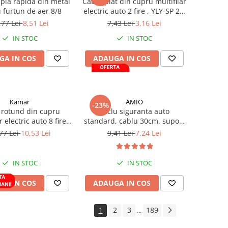
pla rapida din metal
Cablu plat din cupru multifilar
 furtun de aer 8/8
electric auto 2 fire , YLY-SP 2 x
0,75
,77 Lei
8,51 Lei
7,43 Lei
3,16 Lei
IN STOC
IN STOC
GA IN COS
ADAUGA IN COS
Kamar
AMIO
-23%
 rotund din cupru
Soclu siguranta auto
r electric auto 8 fire,
standard, cablu 30cm, suport
 7x1.0 + 1x1.5mm
siguranta fuzibila, protectie
77 Lei
10,53 Lei
9,41 Lei
7,24 Lei
circuit electric
IN STOC
IN STOC
GA IN COS
ADAUGA IN COS
1
2
3
189
...