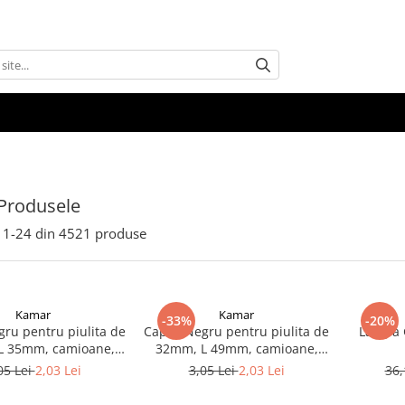
Produsele
1-
24
din
4521
produse
Kamar
Kamar
-33%
-20%
ru pentru piulita de
Capac Negru pentru piulita de
Lampa G
L 35mm, camioane,
32mm, L 49mm, camioane,
semiremorci
semiremorci
05 Lei
2,03 Lei
3,05 Lei
2,03 Lei
36,