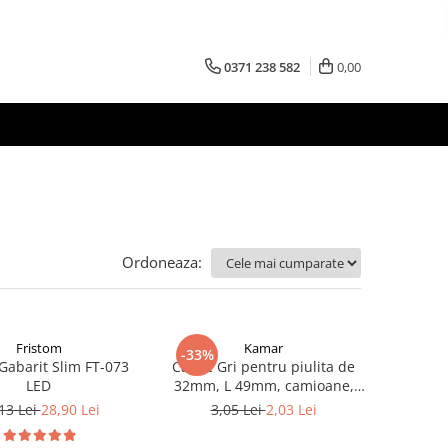
0371 238 582
0,00
Ordoneaza:
Fristom
Kamar
-33%
abarit Slim FT-073
Capac Gri pentru piulita de
LED
32mm, L 49mm, camioane,
semiremorci
13 Lei
28,90 Lei
3,05 Lei
2,03 Lei