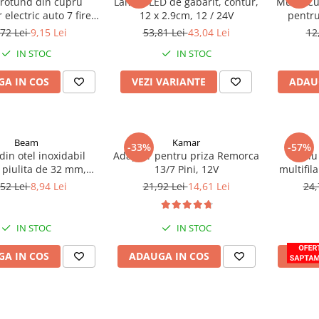
 rotund din cupru
Lampa LED de gabarit, contur,
Mufa, Cu
r electric auto 7 fire,
12 x 2.9cm, 12 / 24V
pentru
YLYS 7x0.5
,72 Lei
9,15 Lei
53,81 Lei
43,04 Lei
12
IN STOC
IN STOC
A IN COS
VEZI VARIANTE
ADAU
Beam
Kamar
-33%
-57%
in otel inoxidabil
Adaptor pentru priza Remorca
Cablu
 piulita de 32 mm,
13/7 Pini, 12V
multifila
 55 mm, inaltime 45
YLYS
,52 Lei
8,94 Lei
21,92 Lei
14,61 Lei
24,
trivit si cu Alcoa
IN STOC
IN STOC
A IN COS
ADAUGA IN COS
ADAU