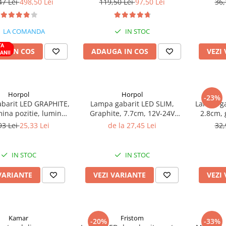
47 Lei
498,50 Lei
119,50 Lei
97,50 Lei
36,
, 24.5cm, omologat
LA COMANDA
IN STOC
A IN COS
ADAUGA IN COS
VEZI
Horpol
Horpol
-23%
barit LED GRAPHITE,
Lampa gabarit LED SLIM,
Lampa ga
ina pozitie, lumina
Graphite, 7.7cm, 12V-24V
2.8cm, 
montaj tub 6cm, 12V-
rosu, portocaliu, alb fumuriu
p
93 Lei
25,33 Lei
de la 27,45 Lei
32,
24V
IP68
IN STOC
IN STOC
VARIANTE
VEZI VARIANTE
VEZI
Kamar
Fristom
-20%
-33%