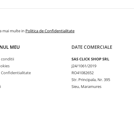
la mai multe in
Politica de Confidentialitate
NUL MEU
DATE COMERCIALE
 conditii
SAS CLICK SHOP SRL
ookies
J24/1061/2019
e Confidentialitate
RO41082652
Str. Principala, Nr. 395
i
Sieu, Maramures