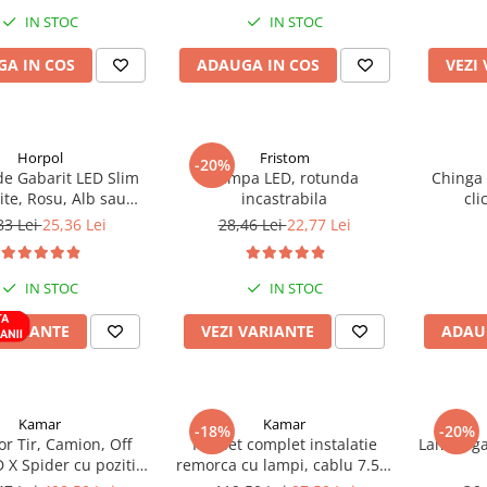
IN STOC
IN STOC
A IN COS
ADAUGA IN COS
VEZI
Horpol
Fristom
-20%
e Gabarit LED Slim
Lampa LED, rotunda
Chinga 
te, Rosu, Alb sau
incastrabila
cli
u,12/24V, IP68, 8.42 x
83 Lei
25,36 Lei
28,46 Lei
22,77 Lei
1cm, suprafate plane
sau curbate
IN STOC
IN STOC
VARIANTE
VEZI VARIANTE
ADAU
Kamar
Kamar
-18%
-20%
or Tir, Camion, Off
Kit, set complet instalatie
Lampa ga
 X Spider cu pozitie,
remorca cu lampi, cablu 7.5m
troboscop portocaliu,
si stecher