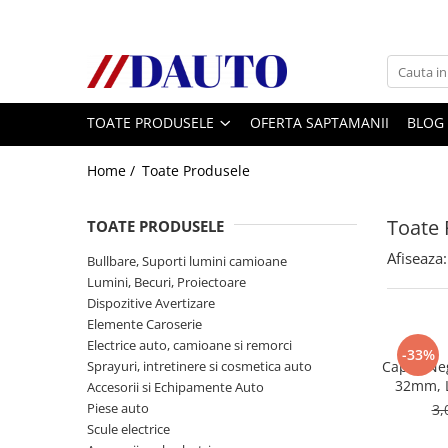
Toate Produsele
Bullbare, Suporti lumini camioane
TOATE PRODUSELE
OFERTA SAPTAMANII
BLOG
Accesorii inox
DAF
Home /
Toate Produsele
CF Euro 6
DAF CF 85
Toate 
TOATE PRODUSELE
DAF XF 105
Afiseaza:
Bullbare, Suporti lumini camioane
Daf XF 95
Lumini, Becuri, Proiectoare
DAF XF Euro 6
Dispozitive Avertizare
Elemente Caroserie
Daf XG
Electrice auto, camioane si remorci
Ford
-33%
Sprayuri, intretinere si cosmetica auto
Capac Neg
Iveco
32mm, 
Accesorii si Echipamente Auto
Piese auto
3,
MAN
Scule electrice
TGA