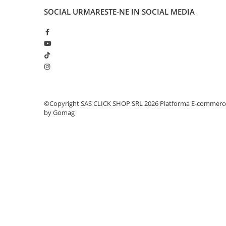
SOCIAL
URMARESTE-NE IN SOCIAL MEDIA
Rampe luminoase girofar
Rezistoare CANBUS LED
Stroboscoape Auto
Suporturi pentru girofare auto si
camion
Veste Reflectorizante de Avertizare
Elemente Caroserie
©Copyright SAS CLICK SHOP SRL 2026
Platforma E-commerc
by Gomag
Capace inox si jante
Capace piulite
Deflectoare geam
Oglinzi auto
Parasolare Camion – Cabina si
Accesorii
Protectii si pasaje roti
Reclame Luminoase