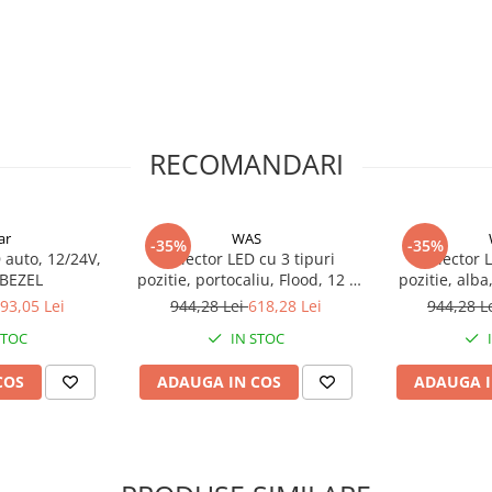
- talpă rotundă inox sudată pe
D
Fristom (Polonia) FT-015 (alb sau
RECOMANDARI
ntre lampă și bară
ar
WAS
-35%
-35%
 auto, 12/24V,
Proiector LED cu 3 tipuri
Proiector 
 BEZEL
pozitie, portocaliu, Flood, 12 /
pozitie, alba
24V, 17.8cm, 9200lm, 5700K,
17.8cm, 9200
plus de siguranță și stil!
93,05 Lei
944,28 Lei
618,28 Lei
944,28 L
82W, cablu 3m, contur clar
cablu 3m, co
urare pentru orice model de
STOC
IN STOC
 Iveco!
COS
ADAUGA IN COS
ADAUGA I
T-073, FT-045 – lampi omologate,