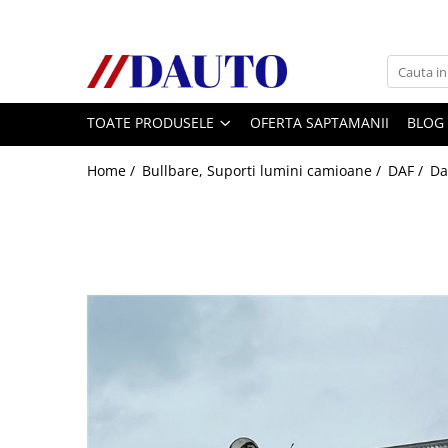
Toate Produsele
Bullbare, Suporti lumini camioane
TOATE PRODUSELE
OFERTA SAPTAMANII
BLOG
Accesorii inox
DAF
Home /
Bullbare, Suporti lumini camioane /
DAF /
Da
CF Euro 6
DAF CF 85
DAF XF 105
Daf XF 95
DAF XF Euro 6
Daf XG
Ford
Iveco
MAN
TGA