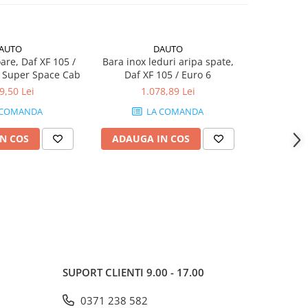
AUTO
DAUTO
are, Daf XF 105 /
Bara inox leduri aripa spate,
Ornament, b
a Super Space Cab
Daf XF 105 / Euro 6
9,50 Lei
1.078,89 Lei
1
 COMANDA
LA COMANDA
N COS
ADAUGA IN COS
ADAUG
SUPORT CLIENTI
9.00 - 17.00
0371 238 582