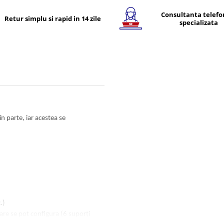
Consultanta telefo
Retur simplu si rapid in 14 zile
specializata
n parte, iar acestea se
.)
are se pot configura (6 suporți