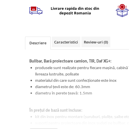
Volvo
Livrare rapida din stoc din
Volvo Aero
depozit Romania
Volvo FH 2 Euro 4
Volvo FH 3 Euro 5
Volvo FH 4 Euro 6
Volvo Model FM
Caracteristici
Review-uri
(0)
Descriere
Lumini, Becuri, Proiectoare
Accesorii iluminare LED camioane
Bullbar, Bară proiectoare camion, TIR, Daf XG+:
Bare LED (LED Bar) off-road, auto
produsele sunt realizate pentru fiecare mașină, cabină î
si camion
livreaza lustruite, polisate
Becuri auto
materialul din care sunt confecționate este inox
diametrul țevii este de: 60.3mm
Becuri Halogen Auto
diametru în perete țeavă: 1.5mm
Becuri Led Auto
Becuri Xenon Auto
Seturi de Becuri Auto
În prețul de bază sunt incluse:
kit din inox pentru montare (șuruburi, piulițe, șaibe etc
Faruri Camioane, Utilaje &
Tractoare
suporți pentru proiectoare din inox sudați pe bullbar, c