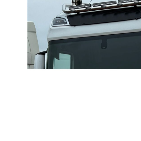
TGL
TGS
TGX
Mercedes Actros
Mercedes Actros MP2
Mercedes Actros MP3
Mercedes Actros MP4, MP5
Mercedes Actros MP6
Mercedes Arocs
RENAULT
Magnum
Premium
Distribuie
T Line
pe
Scania
Facebook
Scania R S G P Next Generation
Scania RPG