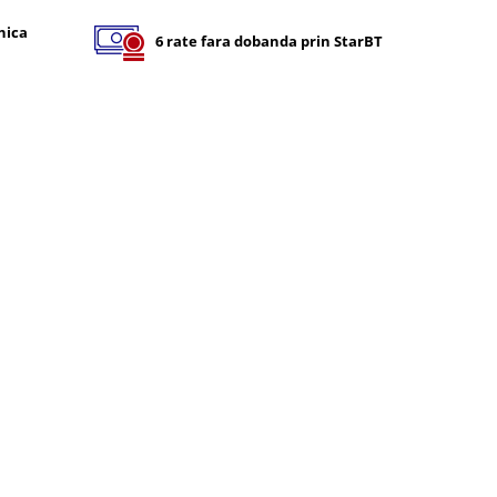
nica
6 rate fara dobanda prin StarBT