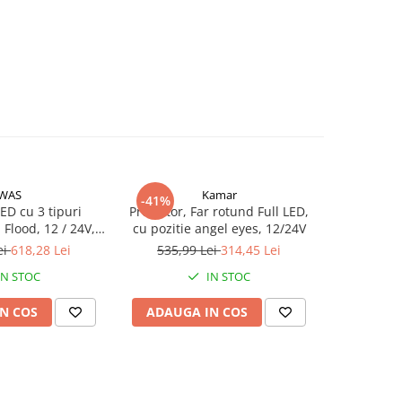
WAS
Kamar
-41%
-41%
LED cu 3 tipuri
Proiector, Far rotund Full LED,
Proiector
, Flood, 12 / 24V,
cu pozitie angel eyes, 12/24V
pozitie si
lm, 5700K, 82W,
ei
618,28 Lei
535,99 Lei
314,45 Lei
690,2
ntur clar - WAS
IN STOC
IN STOC
N COS
ADAUGA IN COS
ADAUG