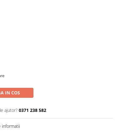
are
A IN COS
de ajutor?
0371 238 582
informatii