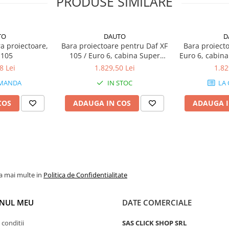
PRODUSE SIMILARE
TO
DAUTO
D
ru Camionul Tău
ra proiectoare,
Bara proiectoare pentru Daf XF
Bara proiecto
 camionului sau TIR-ului tău. Cu
 105
105 / Euro 6, cabina Super
Euro 6, cabin
Space Cab
figura produsul exact cum îți
8 Lei
1.829,50 Lei
1.82
rostatică și accesorii LED pentru
MANDA
IN STOC
LA
ență de Lungă Durată
COS
ADAUGA IN COS
ADAUGA I
 fi echipată cu până la 6
om FT-015 integrate oferă
a siguranța transportului. Toate
ate extinsă.
R cu Accesorii Premium
proiectoare și girofaruri în
la mai multe in
Politica de Confidentialitate
e direct pe bară, iar instalarea
ate în teavă, disponibile în alb
NUL MEU
DATE COMERCIALE
esional.
 conditii
SAS CLICK SHOP SRL