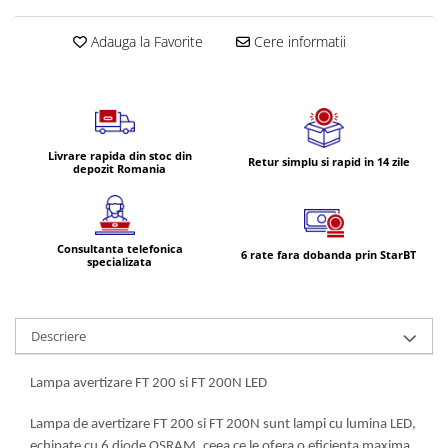
Volvo
Volvo Aero
Adauga la Favorite
Cere informatii
Volvo FH 2 Euro 4
Volvo FH 3 Euro 5
Volvo FH 4 Euro 6
Volvo Model FM
Livrare rapida din stoc din
Retur simplu si rapid in 14 zile
Lumini, Becuri, Proiectoare
depozit Romania
Accesorii iluminare LED camioane
Bare LED (LED Bar) off-road, auto
si camion
Consultanta telefonica
6 rate fara dobanda prin StarBT
specializata
Becuri auto
Becuri Halogen Auto
Becuri Led Auto
Descriere
Becuri Xenon Auto
Seturi de Becuri Auto
Lampa avertizare FT 200 si FT 200N LED
Faruri Camioane, Utilaje &
Lampa de avertizare FT 200 si FT 200N sunt lampi cu lumina LED,
Tractoare
echipate cu 6 diode OSRAM, ceea ce le ofera o eficienta maxima.