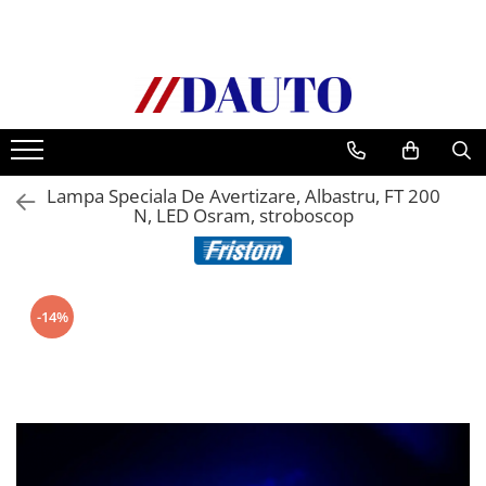
Toate Produsele
Bullbare, Suporti lumini camioane
Accesorii inox
DAF
Lampa Speciala De Avertizare, Albastru, FT 200
CF Euro 6
N, LED Osram, stroboscop
DAF CF 85
DAF XF 105
Daf XF 95
-14%
DAF XF Euro 6
Daf XG
Ford
Iveco
MAN
TGA