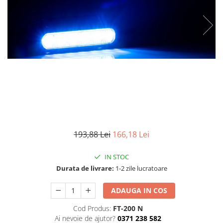
TGL
TGS
TGX
Mercedes Actros
Mercedes Actros MP2
Mercedes Actros MP3
Mercedes Actros MP4, MP5
Mercedes Actros MP6
Mercedes Arocs
RENAULT
193,88 Lei
166,18 Lei
Magnum
IN STOC
Premium
Durata de livrare:
1-2 zile lucratoare
T Line
Scania
ADAUGA IN COS
Scania R S G P Next Generation
Cod Produs:
FT-200 N
Scania RPG
Ai nevoie de ajutor?
0371 238 582