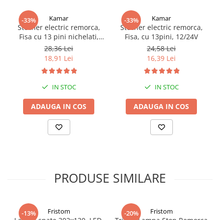
Proiectoare suplimentare, Camion,
Off Road
Kamar
Kamar
-33%
-33%
Stecher electric remorca,
Stecher electric remorca,
Proiectoare Full LED
Fisa cu 13 pini nichelati,
Fisa, cu 13pini, 12/24V
Proiectoare Halogen plus LED
12/24V
28,36 Lei
24,58 Lei
Dispozitive Avertizare
18,91 Lei
16,39 Lei
Accesorii Goarne Pneumatice
Autocolante reflectorizante si
IN STOC
IN STOC
fluorescente
ADAUGA IN COS
ADAUGA IN COS
Avertizare sonora
Claxoane Auto si Semnale Electrice
de Avertizare
Goarne si trompete cu aer
Benzi si placi reflectorizante
PRODUSE SIMILARE
Girofaruri auto si camion
Goarne / Trompete Pneumatice
Kituri Instalare Goarne
Fristom
Fristom
-13%
-20%
Pneumatice