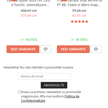
Lampa spate 302x130, LED,
Tripla, Lampa Stop Remorca
6 functii, semnalizare
FT 88, Ceata si Mers Inapoi,
Rampe luminoase girofar
dinamica, cu triunghi
conexiune cablu
436,61 Lei
79,26 Lei
Rezistoare CANBUS LED
379,66 Lei
63,41 Lei
Stroboscoape Auto
Suporturi pentru girofare auto si
camion
IN STOC
IN STOC
Veste Reflectorizante de Avertizare
Elemente Caroserie
VEZI VARIANTE
VEZI VARIANTE
Capace inox si jante
Capace piulite
Newsletter
Nu rata ofertele si promotiile noastre
Deflectoare geam
Oglinzi auto
Parasolare Camion – Cabina si
Accesorii
Vreau sa primesc newsletter cu promotiile
magazinului. Afla mai multe in
Politica de
Protectii si pasaje roti
Confidentialitate
Reclame Luminoase