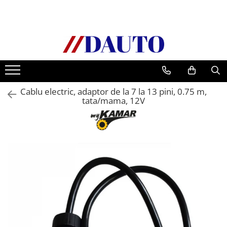
Toate Produsele
Bullbare, Suporti lumini camioane
Accesorii inox
DAF
Cablu electric, adaptor de la 7 la 13 pini, 0.75 m,
CF Euro 6
tata/mama, 12V
DAF CF 85
DAF XF 105
Daf XF 95
DAF XF Euro 6
Daf XG
Ford
Iveco
MAN
TGA