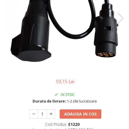
TGL
TGS
TGX
Mercedes Actros
Mercedes Actros MP2
Mercedes Actros MP3
Mercedes Actros MP4, MP5
Mercedes Actros MP6
Mercedes Arocs
RENAULT
59,15 Lei
Magnum
Premium
IN STOC
T Line
Durata de livrare:
1-2 zile lucratoare
Scania
ADAUGA IN COS
Scania R S G P Next Generation
Scania RPG
Cod Produs:
E1220