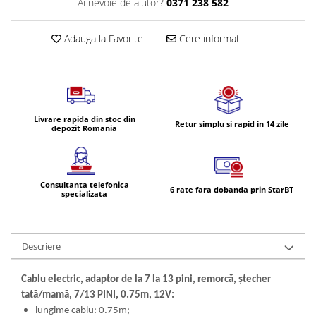
Ai nevoie de ajutor?
0371 238 582
Volvo
Volvo Aero
Adauga la Favorite
Cere informatii
Volvo FH 2 Euro 4
Volvo FH 3 Euro 5
Volvo FH 4 Euro 6
Volvo Model FM
Lumini, Becuri, Proiectoare
Livrare rapida din stoc din
Retur simplu si rapid in 14 zile
depozit Romania
Accesorii iluminare LED camioane
Bare LED (LED Bar) off-road, auto
si camion
Consultanta telefonica
6 rate fara dobanda prin StarBT
Becuri auto
specializata
Becuri Halogen Auto
Becuri Led Auto
Descriere
Becuri Xenon Auto
Seturi de Becuri Auto
Cablu electric, adaptor de la 7 la 13 pini, remorcă, ștecher
Faruri Camioane, Utilaje &
tată/mamă, 7/13 PINI, 0.75m, 12V:
Tractoare
lungime cablu: 0.75m;