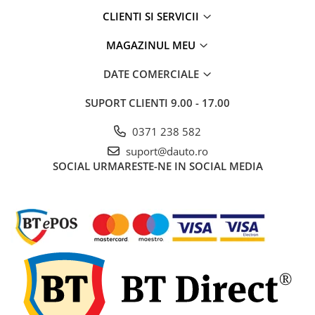
Electrice auto, camioane si remorci
CLIENTI SI SERVICII
Borne si Conectori Baterie Auto
MAGAZINUL MEU
Cabluri Auto Spiralate
Cabluri Multifilare Auto
DATE COMERCIALE
Comutatoare si intrerupatoare
SUPORT CLIENTI
9.00 - 17.00
auto
Conectori Cabluri si Izolatie Auto
0371 238 582
suport@dauto.ro
Instalatii Electrice pentru Remorci
SOCIAL
URMARESTE-NE IN SOCIAL MEDIA
Instalatii Electrice Proiectoare
Invertoare de tensiune
Prize bricheta & USB
Prize, stechere si mufe auto
Conectori instalatii electrice auto,
camion si remorca
Mufe si conectori auto etansi
Prize si conectori alimentare 2/3