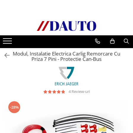
Toate Produsele
Bullbare, Suporti lumini camioane
Accesorii inox
DAF
Modul, Instalatie Electrica Carlig Remorcare Cu
CF Euro 6
Priza 7 Pini - Protectie Can-Bus
DAF CF 85
DAF XF 105
Daf XF 95
DAF XF Euro 6
4 Review-uri
Daf XG
Ford
-28%
Iveco
MAN
TGA