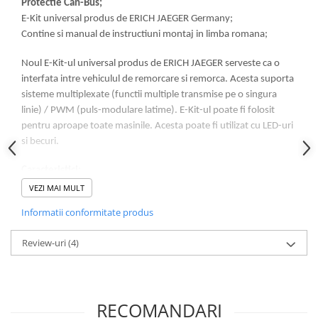
Protectie Can-Bus;
Lampi de ceata
E-Kit universal produs de ERICH JAEGER Germany;
Lampi Gabarit LED
Contine si manual de instructiuni montaj in limba romana;
Lampi gabarit auto si remorci
Noul E-Kit-ul universal produs de ERICH JAEGER serveste ca o
Lampi gabarit cu brat auto si
interfata intre vehiculul de remorcare si remorca. Acesta suporta
remorci
sisteme multiplexate (functii multiple transmise pe o singura
Lampi interior, Plafoniere
linie) / PWM (puls-modulare latime). E-Kit-ul poate fi folosit
Lampi LED auto dedicate
pentru aproape toate masinile. Acesta poate fi utilizat cu LED-uri
si becuri.
Lampi numar Inmatriculare
Lampi Stop, Semnalizare & Triple
Caracteristici:
E-Kit-ul poate fi folosit pentru aproape toate masinile;
VEZI MAI MULT
Lampi Fata cu Bec & Semnalizare
Poate fi utilizat cu LED-uri si becuri;
Lampi Fata LED & Semnalizare
Informatii conformitate produs
Separa doua functii de lumina (BL / TL sau RFL / TL);
Lampi Spate cu Bec & Triple
Suporta sisteme multiplex / PWM (modulatie a impulsurilor);
Review-uri
(4)
Lampi Spate LED & Triple
Suporta complet lumina de parcare;
Seturi Lampi Spate Triple
Usor de instalat;
Gama de tensiune de functionare larga de 9 V la 15 V;
Lumini de Zi, DRL
Interval de temperatura mare de functionare -40 ° C pana la +
RECOMANDARI
Proiectoare de lucru si marsarier
85 ° C;