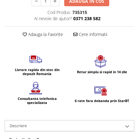
ADAUGA IN COS
Volvo
Volvo Aero
Cod Produs:
735315
Ai nevoie de ajutor?
0371 238 582
Volvo FH 2 Euro 4
Volvo FH 3 Euro 5
Adauga la Favorite
Cere informatii
Volvo FH 4 Euro 6
Volvo Model FM
Lumini, Becuri, Proiectoare
Accesorii iluminare LED camioane
Bare LED (LED Bar) off-road, auto
Livrare rapida din stoc din
Retur simplu si rapid in 14 zile
depozit Romania
si camion
Becuri auto
Becuri Halogen Auto
Consultanta telefonica
6 rate fara dobanda prin StarBT
Becuri Led Auto
specializata
Becuri Xenon Auto
Seturi de Becuri Auto
Descriere
Faruri Camioane, Utilaje &
Tractoare