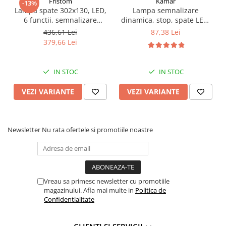
Fristom
Kamar
-13%
Lampa spate 302x130, LED,
Lampa semnalizare
Rampe luminoase girofar
6 functii, semnalizare
dinamica, stop, spate LED,
Rezistoare CANBUS LED
dinamica, cu triunghi
34 LED-uri
436,61 Lei
87,38 Lei
379,66 Lei
Stroboscoape Auto
Suporturi pentru girofare auto si
camion
IN STOC
IN STOC
Veste Reflectorizante de Avertizare
VEZI VARIANTE
VEZI VARIANTE
Elemente Caroserie
Capace inox si jante
Capace piulite
Newsletter
Nu rata ofertele si promotiile noastre
Deflectoare geam
Oglinzi auto
Parasolare Camion – Cabina si
Vreau sa primesc newsletter cu promotiile
Accesorii
magazinului. Afla mai multe in
Politica de
Confidentialitate
Protectii si pasaje roti
Reclame Luminoase