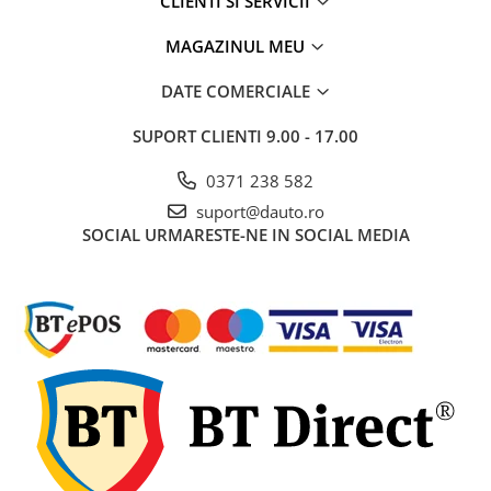
CLIENTI SI SERVICII
Electrice auto, camioane si remorci
Borne si Conectori Baterie Auto
MAGAZINUL MEU
Cabluri Auto Spiralate
DATE COMERCIALE
Cabluri Multifilare Auto
SUPORT CLIENTI
9.00 - 17.00
Comutatoare si intrerupatoare
auto
0371 238 582
Conectori Cabluri si Izolatie Auto
suport@dauto.ro
SOCIAL
URMARESTE-NE IN SOCIAL MEDIA
Instalatii Electrice pentru Remorci
Instalatii Electrice Proiectoare
Invertoare de tensiune
Prize bricheta & USB
Prize, stechere si mufe auto
Conectori instalatii electrice auto,
camion si remorca
Mufe si conectori auto etansi
Prize si conectori alimentare 2/3