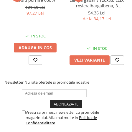
Cablu pornire 600 A
Lampa gabarit 120x35, LED,
rosie/alba/galbena, 3
Rampe luminoase girofar
121,59 Lei
functii, 12-36V, FT-038
54,36 Lei
97,27 Lei
Rezistoare CANBUS LED
de la 34,17 Lei
Stroboscoape Auto
Suporturi pentru girofare auto si
IN STOC
camion
ADAUGA IN COS
IN STOC
Veste Reflectorizante de Avertizare
Elemente Caroserie
VEZI VARIANTE
Capace inox si jante
Capace piulite
Newsletter
Nu rata ofertele si promotiile noastre
Deflectoare geam
Oglinzi auto
Parasolare Camion – Cabina si
Accesorii
Vreau sa primesc newsletter cu promotiile
magazinului. Afla mai multe in
Politica de
Protectii si pasaje roti
Confidentialitate
Reclame Luminoase