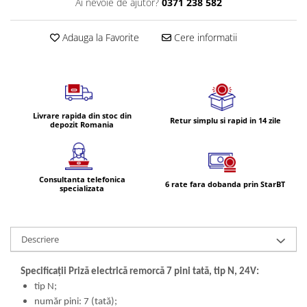
Ai nevoie de ajutor?
0371 238 582
Volvo
Volvo Aero
Adauga la Favorite
Cere informatii
Volvo FH 2 Euro 4
Volvo FH 3 Euro 5
Volvo FH 4 Euro 6
Volvo Model FM
Lumini, Becuri, Proiectoare
Livrare rapida din stoc din
Retur simplu si rapid in 14 zile
depozit Romania
Accesorii iluminare LED camioane
Bare LED (LED Bar) off-road, auto
si camion
Consultanta telefonica
6 rate fara dobanda prin StarBT
Becuri auto
specializata
Becuri Halogen Auto
Becuri Led Auto
Descriere
Becuri Xenon Auto
Seturi de Becuri Auto
Specificații Priză electrică remorcă 7 pini tată, tip N, 24V:
Faruri Camioane, Utilaje &
tip N;
Tractoare
număr pini: 7 (tată);