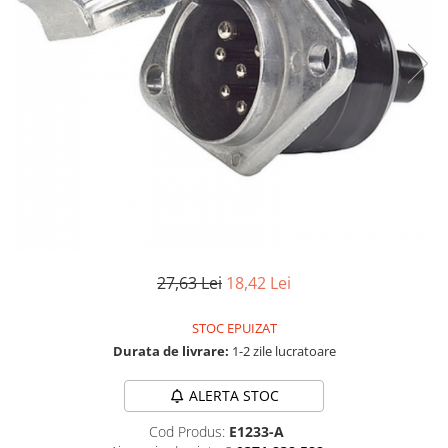
TGL
TGS
TGX
Mercedes Actros
Mercedes Actros MP2
Mercedes Actros MP3
Mercedes Actros MP4, MP5
Mercedes Actros MP6
Mercedes Arocs
RENAULT
27,63 Lei
18,42 Lei
Magnum
Premium
STOC EPUIZAT
T Line
Durata de livrare:
1-2 zile lucratoare
Scania
ALERTA STOC
Scania R S G P Next Generation
Scania RPG
Cod Produs:
E1233-A