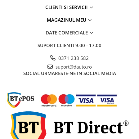
Electrice auto, camioane si remorci
CLIENTI SI SERVICII
Borne si Conectori Baterie Auto
MAGAZINUL MEU
Cabluri Auto Spiralate
Cabluri Multifilare Auto
DATE COMERCIALE
Comutatoare si intrerupatoare
SUPORT CLIENTI
9.00 - 17.00
auto
Conectori Cabluri si Izolatie Auto
0371 238 582
suport@dauto.ro
Instalatii Electrice pentru Remorci
SOCIAL
URMARESTE-NE IN SOCIAL MEDIA
Instalatii Electrice Proiectoare
Invertoare de tensiune
Prize bricheta & USB
Prize, stechere si mufe auto
Conectori instalatii electrice auto,
camion si remorca
Mufe si conectori auto etansi
Prize si conectori alimentare 2/3