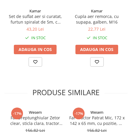
Proiectoare suplimentare, Camion,
Off Road
Kamar
Kamar
Set de suflat aer si curatat,
Cupla aer remorca, cu
Proiectoare Full LED
furtun spiralat de 5m, cu
supapa, galben, M16
Proiectoare Halogen plus LED
teu pentru conectare la
43,20 Lei
22,77 Lei
camion
Dispozitive Avertizare
IN STOC
IN STOC
Accesorii Goarne Pneumatice
ADAUGA IN COS
ADAUGA IN COS
Autocolante reflectorizante si
fluorescente
Avertizare sonora
Claxoane Auto si Semnale Electrice
de Avertizare
Goarne si trompete cu aer
PRODUSE SIMILARE
Benzi si placi reflectorizante
Girofaruri auto si camion
Wesem
Wesem
-17%
-17%
Goarne / Trompete Pneumatice
Far Dreptunghiular Zetor
Far Tractor Patrat Mic, 172 x
clear, sticla clara, tractor,
142 x 65 mm, cu pozitie, H4
Kituri Instalare Goarne
utilaje agricole
- 3F Kwadrat, RE.22879.02
Pneumatice
156,82 Lei
156,82 Lei