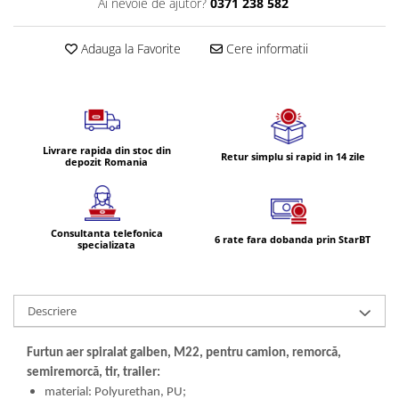
Ai nevoie de ajutor?
0371 238 582
Volvo
Volvo Aero
Adauga la Favorite
Cere informatii
Volvo FH 2 Euro 4
Volvo FH 3 Euro 5
Volvo FH 4 Euro 6
Volvo Model FM
Lumini, Becuri, Proiectoare
Livrare rapida din stoc din
Retur simplu si rapid in 14 zile
depozit Romania
Accesorii iluminare LED camioane
Bare LED (LED Bar) off-road, auto
si camion
Consultanta telefonica
6 rate fara dobanda prin StarBT
Becuri auto
specializata
Becuri Halogen Auto
Becuri Led Auto
Descriere
Becuri Xenon Auto
Seturi de Becuri Auto
Furtun aer spiralat galben, M22, pentru camion, remorcă,
Faruri Camioane, Utilaje &
semiremorcă, tir, trailer:
Tractoare
material: Polyurethan, PU;