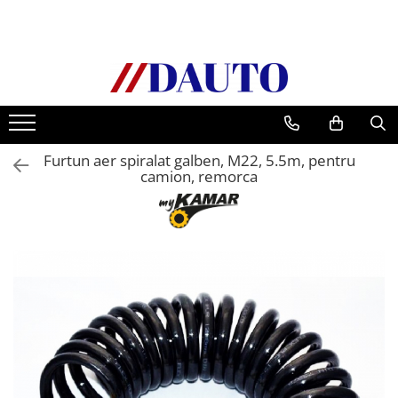
Toate Produsele
Bullbare, Suporti lumini camioane
Accesorii inox
DAF
Furtun aer spiralat galben, M22, 5.5m, pentru
CF Euro 6
camion, remorca
DAF CF 85
DAF XF 105
Daf XF 95
DAF XF Euro 6
Daf XG
Ford
Iveco
MAN
TGA