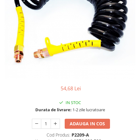
TGL
TGS
TGX
Mercedes Actros
Mercedes Actros MP2
Mercedes Actros MP3
Mercedes Actros MP4, MP5
Mercedes Actros MP6
Mercedes Arocs
RENAULT
54,68 Lei
Magnum
Premium
IN STOC
T Line
Durata de livrare:
1-2 zile lucratoare
Scania
ADAUGA IN COS
Scania R S G P Next Generation
Scania RPG
Cod Produs:
P2209-A