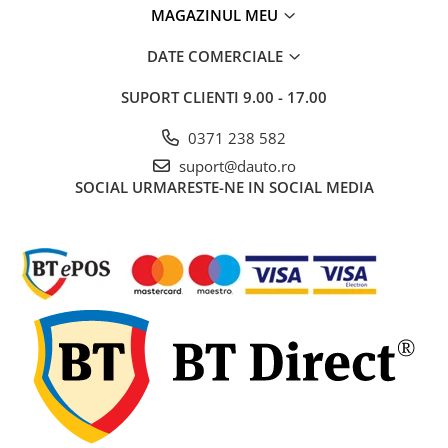
Electrice auto, camioane si remorci
MAGAZINUL MEU
Borne si Conectori Baterie Auto
DATE COMERCIALE
Cabluri Auto Spiralate
SUPORT CLIENTI
9.00 - 17.00
Cabluri Multifilare Auto
Comutatoare si intrerupatoare
0371 238 582
auto
suport@dauto.ro
Conectori Cabluri si Izolatie Auto
SOCIAL
URMARESTE-NE IN SOCIAL MEDIA
Instalatii Electrice pentru Remorci
Instalatii Electrice Proiectoare
Invertoare de tensiune
Prize bricheta & USB
Prize, stechere si mufe auto
Conectori instalatii electrice auto,
camion si remorca
Mufe si conectori auto etansi
Prize si conectori alimentare 2/3