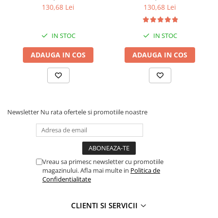
130,68 Lei
130,68 Lei
Rampe luminoase girofar
Rezistoare CANBUS LED
IN STOC
IN STOC
Stroboscoape Auto
ADAUGA IN COS
ADAUGA IN COS
Suporturi pentru girofare auto si
camion
Veste Reflectorizante de Avertizare
Elemente Caroserie
Capace inox si jante
Newsletter
Nu rata ofertele si promotiile noastre
Capace piulite
Deflectoare geam
Oglinzi auto
Vreau sa primesc newsletter cu promotiile
Parasolare Camion – Cabina si
magazinului. Afla mai multe in
Politica de
Confidentialitate
Accesorii
Protectii si pasaje roti
CLIENTI SI SERVICII
Reclame Luminoase