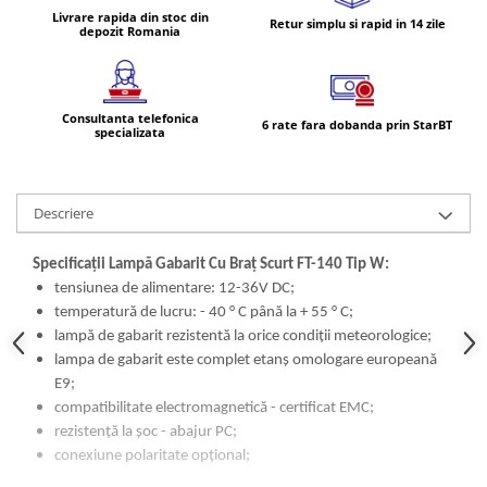
Livrare rapida din stoc din
Retur simplu si rapid in 14 zile
depozit Romania
Consultanta telefonica
6 rate fara dobanda prin StarBT
specializata
Descriere
Specificații Lampă Gabarit Cu Braț Scurt FT-140 Tip W:
tensiunea de alimentare: 12-36V DC;
temperatură de lucru: - 40 ° C până la + 55 ° C;
lampă de gabarit rezistentă la orice condiții meteorologice;
lampa de gabarit este complet etanș omologare europeană
E9;
compatibilitate electromagnetică - certificat EMC;
rezistență la șoc - abajur PC;
conexiune polaritate opțional;