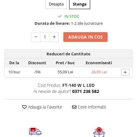
Volvo Aero
Dreapta
Stanga
Parasolare Auto pentru Parbriz si
Volvo FH 2 Euro 4
Geamuri
Volvo FH 3 Euro 5
IN STOC
Perii, Bureti si Lavete Auto
Durata de livrare:
1-2 zile lucratoare
Volvo FH 4 Euro 6
Accesorii spalare auto
Volvo Model FM
ADAUGA IN COS
Lavete si microfibra auto
Manusi si bureti spalare auto
Reduceri de Cantitate
Perii detailing si jante
De la
Discount
Pret
/ buc
Economisesti
Perii spalare auto
+
Prosoape auto pentru uscare
10
buc
-5%
55,09 Lei
28,99 Lei
Seturi curatare auto
Cod Produs:
FT-140 W L LED
Statii radio CB auto si camion
Ai nevoie de ajutor?
0371 238 582
Suporturi Numar de Inmatriculare
Suporturi telefon si tableta auto
Adauga la Favorite
Cere informatii
Testere si Diagnoza Auto
Ventilatoare Auto