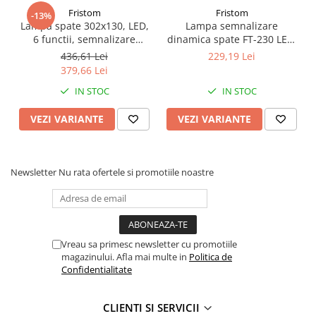
Aplicație pe scară largă:
se potrivește pentru majoritatea
Fristom
Fristom
-13%
Rampe luminoase girofar
vehiculelor de 12V / 24V, inclusiv rulote, remorci, semiremorci,
Lampa spate 302x130, LED,
Lampa semnalizare
tractoare, basculante, rulote, UTV-uri, pick-up, platforme, UTE-
Rezistoare CANBUS LED
6 functii, semnalizare
dinamica spate FT-230 LED,
uri, bărci, vehicule speciale etc.
dinamica, cu triunghi
cu mufa baioneta, 21.43 x
436,61 Lei
229,19 Lei
Stroboscoape Auto
9.43cm
379,66 Lei
Suporturi pentru girofare auto si
IN STOC
IN STOC
camion
Veste Reflectorizante de Avertizare
VEZI VARIANTE
VEZI VARIANTE
Elemente Caroserie
Capace inox si jante
Newsletter
Nu rata ofertele si promotiile noastre
Capace piulite
Deflectoare geam
Oglinzi auto
Vreau sa primesc newsletter cu promotiile
Parasolare Camion – Cabina si
magazinului. Afla mai multe in
Politica de
Accesorii
Confidentialitate
Protectii si pasaje roti
Reclame Luminoase
CLIENTI SI SERVICII