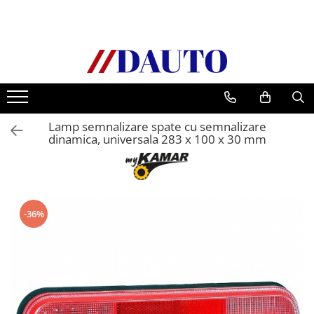
Toate Produsele
Bullbare, Suporti lumini camioane
Accesorii inox
DAF
Lamp semnalizare spate cu semnalizare
CF Euro 6
dinamica, universala 283 x 100 x 30 mm
DAF CF 85
DAF XF 105
Daf XF 95
DAF XF Euro 6
-36%
Daf XG
Ford
Iveco
MAN
TGA