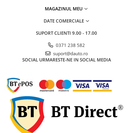
Electrice auto, camioane si remorci
MAGAZINUL MEU
Borne si Conectori Baterie Auto
DATE COMERCIALE
Cabluri Auto Spiralate
Cabluri Multifilare Auto
SUPORT CLIENTI
9.00 - 17.00
Comutatoare si intrerupatoare
0371 238 582
auto
suport@dauto.ro
Conectori Cabluri si Izolatie Auto
SOCIAL
URMARESTE-NE IN SOCIAL MEDIA
Instalatii Electrice pentru Remorci
Instalatii Electrice Proiectoare
Invertoare de tensiune
Prize bricheta & USB
Prize, stechere si mufe auto
Conectori instalatii electrice auto,
camion si remorca
Mufe si conectori auto etansi
Prize si conectori alimentare 2/3