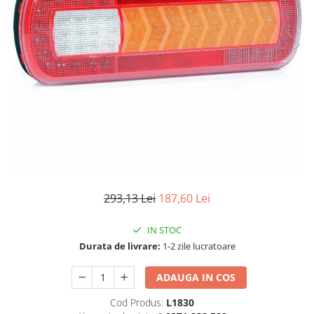
TGL
TGS
TGX
Mercedes Actros
Mercedes Actros MP2
Mercedes Actros MP3
Mercedes Actros MP4, MP5
Mercedes Actros MP6
Mercedes Arocs
RENAULT
293,13 Lei
187,60 Lei
Magnum
Premium
IN STOC
T Line
Durata de livrare:
1-2 zile lucratoare
Scania
ADAUGA IN COS
Scania R S G P Next Generation
Scania RPG
Cod Produs:
L1830