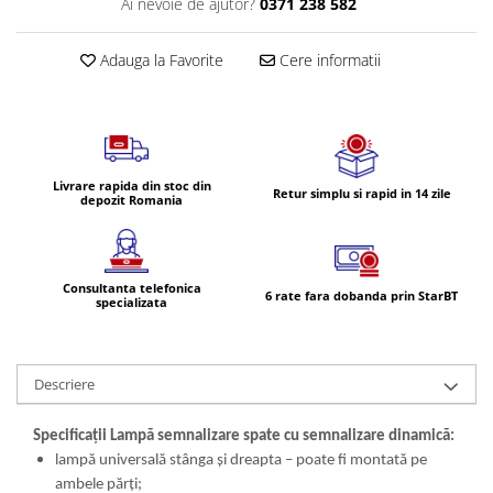
Ai nevoie de ajutor?
0371 238 582
Volvo
Volvo Aero
Adauga la Favorite
Cere informatii
Volvo FH 2 Euro 4
Volvo FH 3 Euro 5
Volvo FH 4 Euro 6
Volvo Model FM
Lumini, Becuri, Proiectoare
Livrare rapida din stoc din
Retur simplu si rapid in 14 zile
depozit Romania
Accesorii iluminare LED camioane
Bare LED (LED Bar) off-road, auto
si camion
Consultanta telefonica
6 rate fara dobanda prin StarBT
Becuri auto
specializata
Becuri Halogen Auto
Becuri Led Auto
Descriere
Becuri Xenon Auto
Seturi de Becuri Auto
Specificații Lampă semnalizare spate cu semnalizare dinamică:
Faruri Camioane, Utilaje &
lampă universală stânga și dreapta – poate fi montată pe
Tractoare
ambele părți;