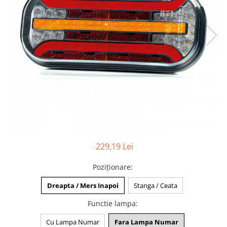
TGL
TGS
TGX
Mercedes Actros
Mercedes Actros MP2
Mercedes Actros MP3
Mercedes Actros MP4, MP5
Mercedes Actros MP6
Mercedes Arocs
RENAULT
229,19 Lei
Magnum
Premium
Poziționare
:
T Line
Dreapta / Mers Inapoi
Stanga / Ceata
Scania
Functie lampa
:
Scania R S G P Next Generation
Scania RPG
Cu Lampa Numar
Fara Lampa Numar