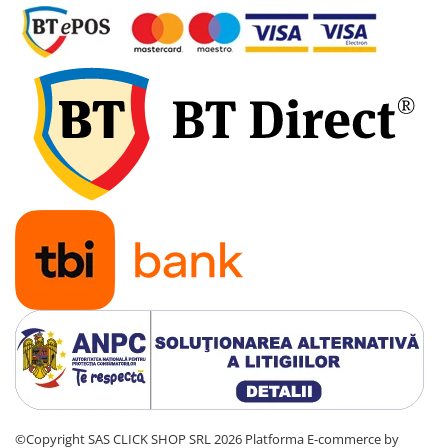
pini
Prize si stechere remorca, 7/13 pini
Prize, stechere si adaptoare
remorca N/S, 7/15 Pini
Relee auto
Sigurante Auto
Socluri pentru becuri auto
Suporturi si socluri sigurante auto
Sprayuri, intretinere si cosmetica
auto
Aditivi auto
Cosmetica interior si exterior auto
Degripante, lubrifianti, creme si
adezivi
Vopsea spray si antifoane
Accesorii si Echipamente Auto
©Copyright SAS CLICK SHOP SRL 2026
Platforma E-commerce by