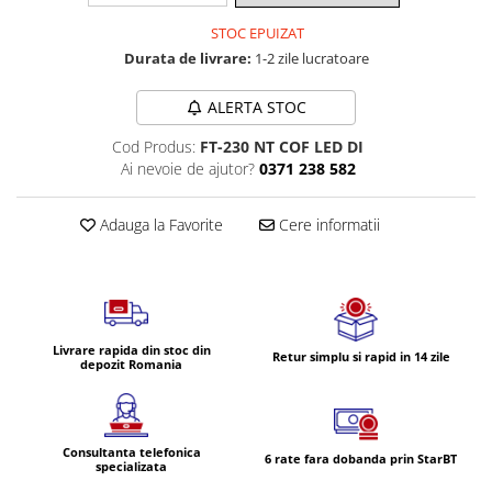
Volvo
STOC EPUIZAT
Volvo Aero
Durata de livrare:
1-2 zile lucratoare
Volvo FH 2 Euro 4
Volvo FH 3 Euro 5
ALERTA STOC
Volvo FH 4 Euro 6
Cod Produs:
FT-230 NT COF LED DI
Volvo Model FM
Ai nevoie de ajutor?
0371 238 582
Lumini, Becuri, Proiectoare
Accesorii iluminare LED camioane
Adauga la Favorite
Cere informatii
Bare LED (LED Bar) off-road, auto
si camion
Becuri auto
Becuri Halogen Auto
Livrare rapida din stoc din
Retur simplu si rapid in 14 zile
Becuri Led Auto
depozit Romania
Becuri Xenon Auto
Seturi de Becuri Auto
Faruri Camioane, Utilaje &
Consultanta telefonica
6 rate fara dobanda prin StarBT
specializata
Tractoare