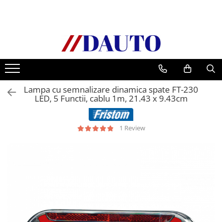
Toate Produsele
Bullbare, Suporti lumini camioane
Accesorii inox
DAF
Lampa cu semnalizare dinamica spate FT-230
CF Euro 6
LED, 5 Functii, cablu 1m, 21.43 x 9.43cm
DAF CF 85
DAF XF 105
1 Review
Daf XF 95
DAF XF Euro 6
Daf XG
Ford
Iveco
MAN
TGA