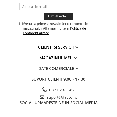
lampă ceață:: 12V / 24V = 2W / 4W;
Electrice auto, camioane si remorci
Borne si Conectori Baterie Auto
Cabluri Auto Spiralate
Vreau sa primesc newsletter cu promotiile
Cabluri Multifilare Auto
magazinului. Afla mai multe in
Politica de
Confidentialitate
Comutatoare si intrerupatoare
auto
CLIENTI SI SERVICII
Conectori Cabluri si Izolatie Auto
Instalatii Electrice pentru Remorci
MAGAZINUL MEU
Instalatii Electrice Proiectoare
DATE COMERCIALE
Invertoare de tensiune
SUPORT CLIENTI
9.00 - 17.00
Prize bricheta & USB
Prize, stechere si mufe auto
0371 238 582
Conectori instalatii electrice auto,
suport@dauto.ro
camion si remorca
SOCIAL
URMARESTE-NE IN SOCIAL MEDIA
Mufe si conectori auto etansi
Prize si conectori alimentare 2/3