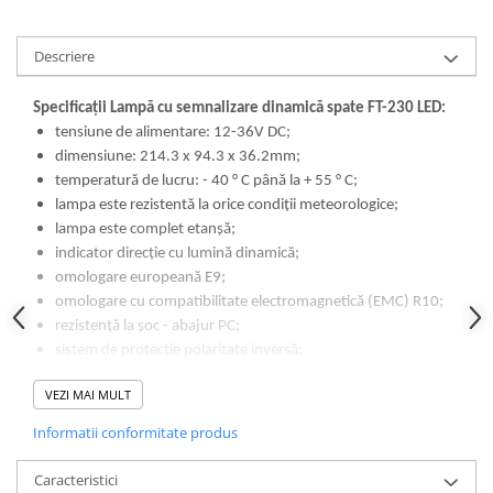
Lampi de ceata
Lampi Gabarit LED
Descriere
Lampi gabarit auto si remorci
Specificații Lampă cu semnalizare dinamică spate FT-230 LED:
Lampi gabarit cu brat auto si
remorci
tensiune de alimentare: 12-36V DC;
dimensiune: 214.3 x 94.3 x 36.2mm;
Lampi interior, Plafoniere
temperatură de lucru: - 40 ° C până la + 55 ° C;
Lampi LED auto dedicate
lampa este rezistentă la orice condiții meteorologice;
Lampi numar Inmatriculare
lampa este complet etanșă;
indicator direcție cu lumină dinamică;
Lampi Stop, Semnalizare & Triple
omologare europeană E9;
Lampi Fata cu Bec & Semnalizare
omologare cu compatibilitate electromagnetică (EMC) R10;
Lampi Fata LED & Semnalizare
rezistență la șoc - abajur PC;
sistem de protecție polaritate inversă;
Lampi Spate cu Bec & Triple
lungime cablu: 1m;
Lampi Spate LED & Triple
VEZI MAI MULT
lampa pentru iluminat numar in lateral;
Seturi Lampi Spate Triple
Informatii conformitate produs
Lumini de Zi, DRL
Proiectoare de lucru si marsarier
Caracteristici