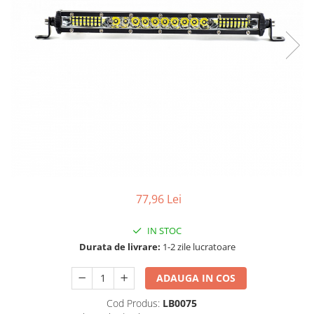
TGL
TGS
TGX
Mercedes Actros
Mercedes Actros MP2
Mercedes Actros MP3
Mercedes Actros MP4, MP5
Mercedes Actros MP6
Mercedes Arocs
RENAULT
77,96 Lei
Magnum
Premium
IN STOC
T Line
Durata de livrare:
1-2 zile lucratoare
Scania
ADAUGA IN COS
Scania R S G P Next Generation
Scania RPG
Cod Produs:
LB0075