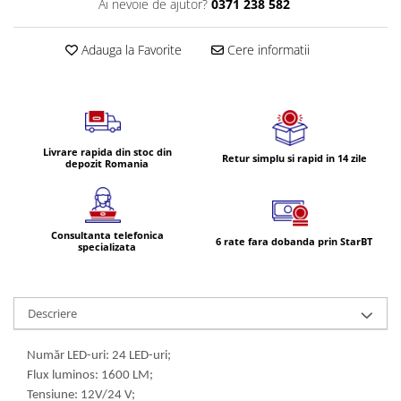
Ai nevoie de ajutor?
0371 238 582
Volvo
Volvo Aero
Adauga la Favorite
Cere informatii
Volvo FH 2 Euro 4
Volvo FH 3 Euro 5
Volvo FH 4 Euro 6
Volvo Model FM
Lumini, Becuri, Proiectoare
Livrare rapida din stoc din
Retur simplu si rapid in 14 zile
depozit Romania
Accesorii iluminare LED camioane
Bare LED (LED Bar) off-road, auto
si camion
Consultanta telefonica
6 rate fara dobanda prin StarBT
Becuri auto
specializata
Becuri Halogen Auto
Becuri Led Auto
Descriere
Becuri Xenon Auto
Seturi de Becuri Auto
Număr LED-uri: 24 LED-uri;
Faruri Camioane, Utilaje &
Flux luminos: 1600 LM;
Tractoare
Tensiune: 12V/24 V;