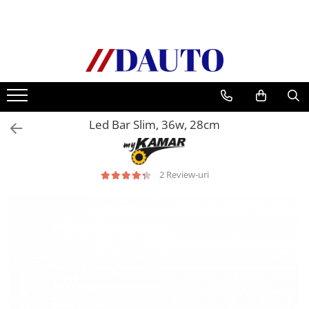
Toate Produsele
Bullbare, Suporti lumini camioane
Accesorii inox
DAF
Led Bar Slim, 36w, 28cm
CF Euro 6
DAF CF 85
DAF XF 105
2 Review-uri
Daf XF 95
DAF XF Euro 6
Daf XG
Ford
Iveco
MAN
TGA