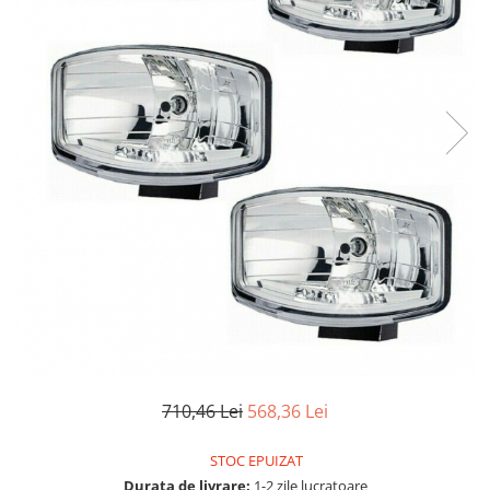
TGL
TGS
TGX
Mercedes Actros
Mercedes Actros MP2
Mercedes Actros MP3
Mercedes Actros MP4, MP5
Mercedes Actros MP6
Mercedes Arocs
RENAULT
Magnum
Premium
T Line
Scania
710,46 Lei
568,36 Lei
Scania R S G P Next Generation
STOC EPUIZAT
Scania RPG
Durata de livrare:
1-2 zile lucratoare