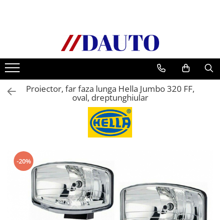
Toate Produsele
Bullbare, Suporti lumini camioane
Accesorii inox
DAF
Proiector, far faza lunga Hella Jumbo 320 FF,
CF Euro 6
oval, dreptunghiular
DAF CF 85
DAF XF 105
Daf XF 95
DAF XF Euro 6
Daf XG
-20%
Ford
Iveco
MAN
TGA