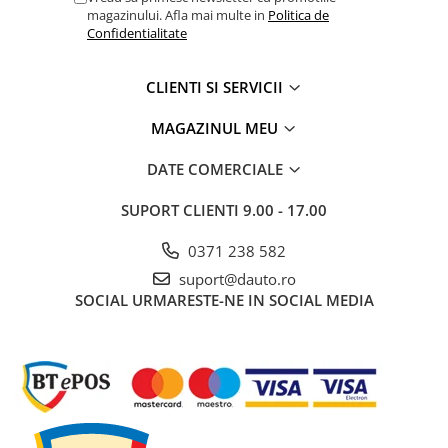
Electrice auto, camioane si remorci
magazinului. Afla mai multe in
Politica de
Confidentialitate
Borne si Conectori Baterie Auto
Cabluri Auto Spiralate
CLIENTI SI SERVICII
Cabluri Multifilare Auto
MAGAZINUL MEU
Comutatoare si intrerupatoare
auto
DATE COMERCIALE
Conectori Cabluri si Izolatie Auto
SUPORT CLIENTI
9.00 - 17.00
Instalatii Electrice pentru Remorci
Instalatii Electrice Proiectoare
0371 238 582
Invertoare de tensiune
suport@dauto.ro
SOCIAL
URMARESTE-NE IN SOCIAL MEDIA
Prize bricheta & USB
Prize, stechere si mufe auto
Conectori instalatii electrice auto,
camion si remorca
Mufe si conectori auto etansi
Prize si conectori alimentare 2/3