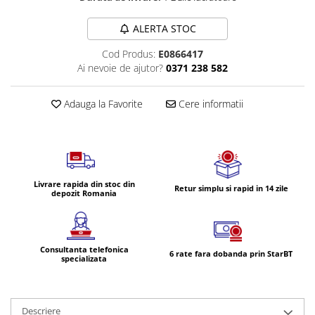
Volvo
Volvo Aero
ALERTA STOC
Volvo FH 2 Euro 4
Cod Produs:
E0866417
Volvo FH 3 Euro 5
Ai nevoie de ajutor?
0371 238 582
Volvo FH 4 Euro 6
Volvo Model FM
Adauga la Favorite
Cere informatii
Lumini, Becuri, Proiectoare
Accesorii iluminare LED camioane
Bare LED (LED Bar) off-road, auto
si camion
Livrare rapida din stoc din
Retur simplu si rapid in 14 zile
Becuri auto
depozit Romania
Becuri Halogen Auto
Becuri Led Auto
Consultanta telefonica
Becuri Xenon Auto
6 rate fara dobanda prin StarBT
specializata
Seturi de Becuri Auto
Faruri Camioane, Utilaje &
Tractoare
Descriere