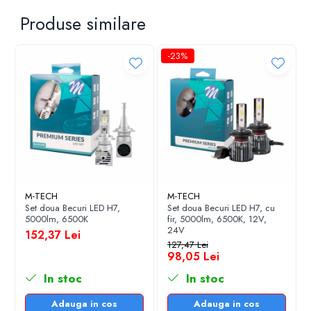
Produse similare
-23%
M-TECH
M-TECH
Set doua Becuri LED H7,
Set doua Becuri LED H7, cu
5000lm, 6500K
fir, 5000lm, 6500K, 12V,
24V
152,37 Lei
127,47 Lei
98,05 Lei
In stoc
In stoc
Adauga in cos
Adauga in cos