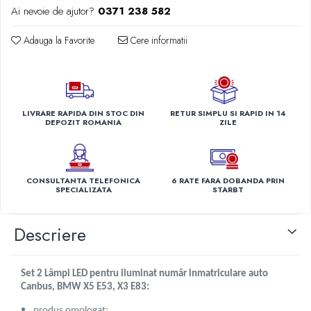
Volvo Aero
Perii, Bureti si Lavete Auto
Ai nevoie de ajutor?
0371 238 582
Volvo FH 2 Euro 4
Accesorii spalare auto
Volvo FH 3 Euro 5
Adauga la Favorite
Cere informatii
Lavete si microfibra auto
Volvo FH 4 Euro 6
Manusi si bureti spalare auto
Volvo Model FM
Perii detailing si jante
Perii spalare auto
LIVRARE RAPIDA DIN STOC DIN
RETUR SIMPLU SI RAPID IN 14
Prosoape auto pentru uscare
DEPOZIT ROMANIA
ZILE
Seturi curatare auto
Statii radio CB auto si camion
Suporturi Numar de Inmatriculare
CONSULTANTA TELEFONICA
6 RATE FARA DOBANDA PRIN
SPECIALIZATA
STARBT
Suporturi telefon si tableta auto
Testere si Diagnoza Auto
Descriere
Ventilatoare Auto
Set 2 Lămpi LED pentru iluminat număr inmatriculare auto
Canbus, BMW X5 E53, X3 E83:
produs omologat;