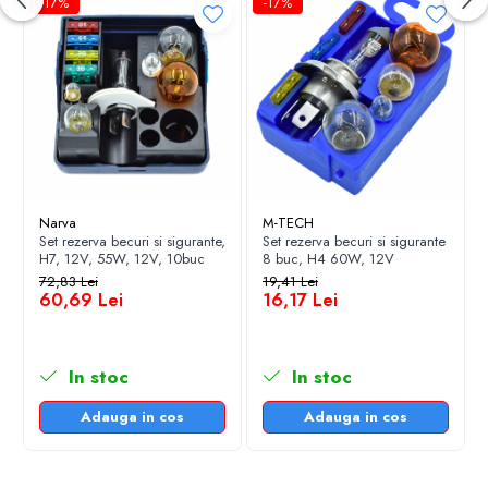
-17%
-17%
suficient să o conectați la mufă ("plug and play").
Narva
M-TECH
Set rezerva becuri si sigurante,
Set rezerva becuri si sigurante
H7, 12V, 55W, 12V, 10buc
8 buc, H4 60W, 12V
72,83 Lei
19,41 Lei
60,69 Lei
16,17 Lei
In stoc
In stoc
Adauga in cos
Adauga in cos