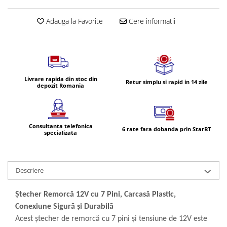
Volvo
Volvo Aero
Adauga la Favorite
Cere informatii
Volvo FH 2 Euro 4
Volvo FH 3 Euro 5
Volvo FH 4 Euro 6
Volvo Model FM
Livrare rapida din stoc din
Retur simplu si rapid in 14 zile
Lumini, Becuri, Proiectoare
depozit Romania
Accesorii iluminare LED camioane
Bare LED (LED Bar) off-road, auto
si camion
Consultanta telefonica
6 rate fara dobanda prin StarBT
specializata
Becuri auto
Becuri Halogen Auto
Becuri Led Auto
Descriere
Becuri Xenon Auto
Seturi de Becuri Auto
Ștecher Remorcă 12V cu 7 Pini, Carcasă Plastic,
Conexiune Sigură și Durabilă
Faruri Camioane, Utilaje &
Tractoare
Acest ștecher de remorcă cu 7 pini și tensiune de 12V este