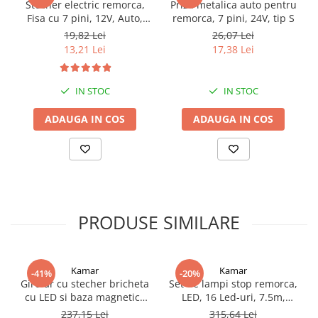
Stecher electric remorca,
Priza metalica auto pentru
Proiectoare suplimentare, Camion,
Fisa cu 7 pini, 12V, Auto,
remorca, 7 pini, 24V, tip S
Off Road
carcasa metal
19,82 Lei
26,07 Lei
Proiectoare Full LED
13,21 Lei
17,38 Lei
Proiectoare Halogen plus LED
Dispozitive Avertizare
IN STOC
IN STOC
Accesorii Goarne Pneumatice
ADAUGA IN COS
ADAUGA IN COS
Autocolante reflectorizante si
fluorescente
Avertizare sonora
Claxoane Auto si Semnale Electrice
de Avertizare
Goarne si trompete cu aer
PRODUSE SIMILARE
Benzi si placi reflectorizante
Girofaruri auto si camion
Kamar
Kamar
-41%
-20%
Goarne / Trompete Pneumatice
Girofar cu stecher bricheta
Set de lampi stop remorca,
cu LED si baza magnetica
LED, 16 Led-uri, 7.5m,
Kituri Instalare Goarne
14.4 x 11.7cm, 12/24V
13pini, 12/24V, triple LED
Pneumatice
237,15 Lei
315,64 Lei