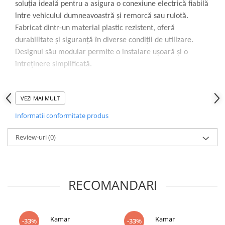
soluția ideală pentru a asigura o conexiune electrică fiabilă
Lampi de ceata
între vehiculul dumneavoastră și remorcă sau rulotă.
Lampi Gabarit LED
Fabricat dintr-un material plastic rezistent, oferă
Lampi gabarit auto si remorci
durabilitate și siguranță în diverse condiții de utilizare.
Lampi gabarit cu brat auto si
Designul său modular permite o instalare ușoară și o
remorci
întreținere simplificată.
Lampi interior, Plafoniere
Lampi LED auto dedicate
Specificații Tehnice
VEZI MAI MULT
Lampi numar Inmatriculare
Tip conector:
ștecher remorcă
Informatii conformitate produs
Lampi Stop, Semnalizare & Triple
Număr pini:
7
Lampi Fata cu Bec & Semnalizare
Review-uri
(0)
Tensiune nominală:
12V
Lampi Fata LED & Semnalizare
Material carcasă:
Plastic rezistent
Lampi Spate cu Bec & Triple
Lampi Spate LED & Triple
Contacte:
Alamă, pentru conductivitate optimă
RECOMANDARI
Seturi Lampi Spate Triple
Design:
Modular, demontabil
Lumini de Zi, DRL
Proiectoare de lucru si marsarier
Kamar
Kamar
-33%
-33%