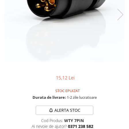
TGL
TGS
TGX
Mercedes Actros
Mercedes Actros MP2
Mercedes Actros MP3
Mercedes Actros MP4, MP5
Mercedes Actros MP6
Mercedes Arocs
RENAULT
15,12 Lei
Magnum
STOC EPUIZAT
Premium
Durata de livrare:
1-2 zile lucratoare
T Line
Scania
ALERTA STOC
Scania R S G P Next Generation
Cod Produs:
WTY 7PIN
Scania RPG
Ai nevoie de ajutor?
0371 238 582