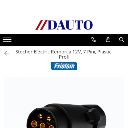
Toate Produsele
Bullbare, Suporti lumini camioane
Accesorii inox
DAF
Stecher Electric Remorca 12V, 7 Pini, Plastic,
CF Euro 6
Profi
DAF CF 85
DAF XF 105
Daf XF 95
DAF XF Euro 6
Daf XG
Ford
Iveco
MAN
TGA