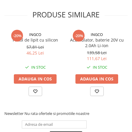
descarcti complet inainte de reincarcare.
PRODUSE SIMILARE
Bateriile litiu-ion pot avea sute de cicluri de incarcare/descarcare.
INGCO
INGCO
-20%
-20%
Pistol de lipit cu silicon
Acumulator, baterie 20V cu
2.0Ah Li-Ion
57,81 Lei
139,58 Lei
46,25 Lei
111,67 Lei
IN STOC
IN STOC
ADAUGA IN COS
ADAUGA IN COS
Newsletter
Nu rata ofertele si promotiile noastre