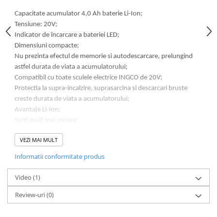
Capacitate acumulator 4,0 Ah baterie Li-Ion;
Tensiune: 20V;
Indicator de încarcare a bateriei LED;
Dimensiuni compacte;
Nu prezinta efectul de memorie si autodescarcare, prelungind
astfel durata de viata a acumulatorului;
Compatibil cu toate sculele electrice INGCO de 20V;
Protectia la supra-incalzire, suprasarcina si descarcari bruste
creste durata de viata a acumulatorului;
Avantaje Li-Ion:
Sunt mult mai usoare;
Electrozii unei astfel de baterii sunt fabricati din litiu si carbon;
VEZI MAI MULT
Litiul este un element foarte reactiv, ceea ce inseamna ca o
multime de energie poate fi stocata in legaturile sale atomice;
Informatii conformitate produs
Acest lucru se traduce intr-o densitate foarte mare de energie
pentru bateriile litiu-ion;
Video
(1)
Isi mentin procentul de incarcare. Un acumulator litiu-ion pierde
Review-uri
(0)
doar aproximativ 5% din incarcatura sa pe luna, in comparatie cu
o pierdere de 20% pentru bateriile NiMH.
Nu au efect de memorie, ceea ce inseamna ca nu trebuie sa le