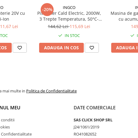
CO
INGCO
I
-20%
terie 20V cu
Pistol Aer Cald Electric, 2000W,
Masina de gau
i-Ion
3 Trepte Temperatura, 50°C-
cu acumu
550°C, Industrial
CDLI20024,
11,67 Lei
144,62 Lei
115,69 Lei
149
rapida 10
STOC
IN STOC
COS
ADAUGA IN COS
ADAUGA I
la mai multe in
Politica de Confidentialitate
NUL MEU
DATE COMERCIALE
 conditii
SAS CLICK SHOP SRL
ookies
J24/1061/2019
e Confidentialitate
RO41082652