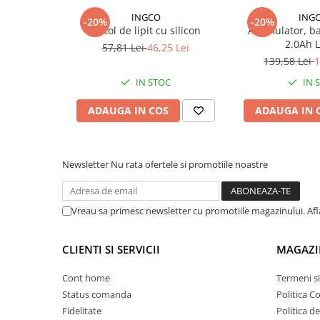
Lampi de ceata
INGCO
ING
-20%
-20%
Pistol de lipit cu silicon
Acumulator, ba
Lampi Gabarit LED
2.0Ah L
57,81 Lei
46,25 Lei
Lampi gabarit auto si remorci
139,58 Lei
1
Lampi gabarit cu brat auto si
IN STOC
IN 
remorci
Lampi interior, Plafoniere
ADAUGA IN COS
ADAUGA IN 
Lampi LED auto dedicate
Lampi numar Inmatriculare
Newsletter
Nu rata ofertele si promotiile noastre
Lampi Stop, Semnalizare & Triple
Lampi Fata cu Bec & Semnalizare
Vreau sa primesc newsletter cu promotiile magazinului. Af
Lampi Fata LED & Semnalizare
Lampi Spate cu Bec & Triple
Lampi Spate LED & Triple
CLIENTI SI SERVICII
MAGAZI
Seturi Lampi Spate Triple
Cont home
Termeni si
Lumini de Zi, DRL
Status comanda
Politica C
Proiectoare de lucru si marsarier
Fidelitate
Politica d