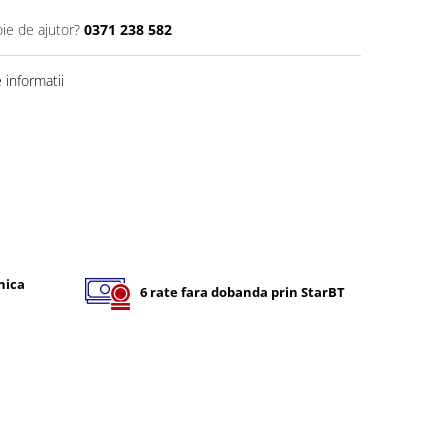
oie de ajutor?
0371 238 582
informatii
nica
6 rate fara dobanda prin StarBT