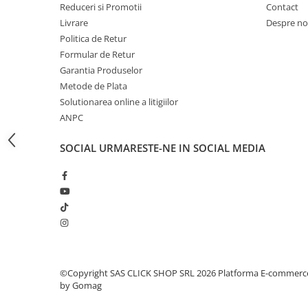
Reduceri si Promotii
Contact
Proiectoare suplimentare, Camion,
Livrare
Despre no
Off Road
Politica de Retur
Proiectoare Full LED
Formular de Retur
Proiectoare Halogen plus LED
Garantia Produselor
Dispozitive Avertizare
Metode de Plata
Accesorii Goarne Pneumatice
Solutionarea online a litigiilor
ANPC
Autocolante reflectorizante si
fluorescente
SOCIAL
URMARESTE-NE IN SOCIAL MEDIA
Avertizare sonora
Claxoane Auto si Semnale Electrice
de Avertizare
Goarne si trompete cu aer
Benzi si placi reflectorizante
Girofaruri auto si camion
Goarne / Trompete Pneumatice
©Copyright SAS CLICK SHOP SRL 2026
Platforma E-commerc
by Gomag
Kituri Instalare Goarne
Pneumatice