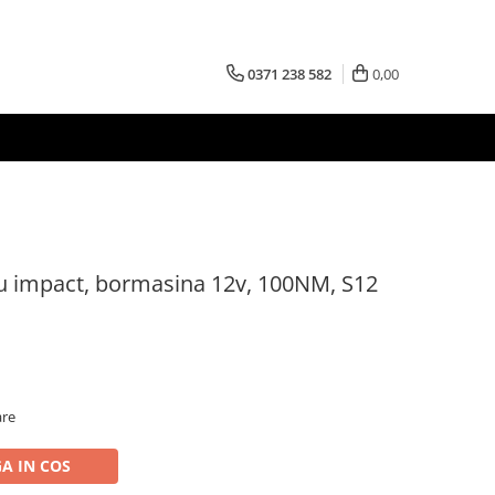
0371 238 582
0,00
u impact, bormasina 12v, 100NM, S12
are
A IN COS