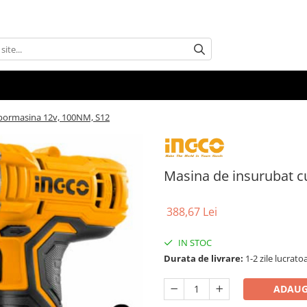
 bormasina 12v, 100NM, S12
Masina de insurubat c
388,67 Lei
IN STOC
Durata de livrare:
1-2 zile lucrato
ADAUG