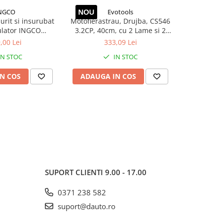
NGCO
Evotools
rit si insurubat
Motofierastrau, Drujba, CS546
Incarca
lator INGCO
3.2CP, 40cm, cu 2 Lame si 2
Incarcare
 20V, mandrina
Lanturi
Acu
,00 Lei
333,09 Lei
 mm, 1500 RPM
IN STOC
IN STOC
N COS
ADAUGA IN COS
ADAUG
SUPORT CLIENTI
9.00 - 17.00
0371 238 582
suport@dauto.ro