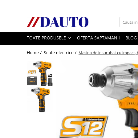
Toate Produsele
Bullbare, Suporti lumini camioane
TOATE PRODUSELE
OFERTA SAPTAMANII
BLOG
Accesorii inox
DAF
Home /
Scule electrice /
Masina de insurubat cu impact,
CF Euro 6
DAF CF 85
DAF XF 105
Daf XF 95
DAF XF Euro 6
Daf XG
Ford
Iveco
MAN
TGA