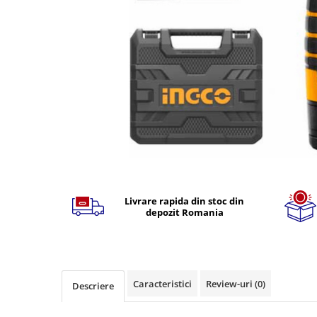
TGL
TGS
TGX
Mercedes Actros
Mercedes Actros MP2
Mercedes Actros MP3
Mercedes Actros MP4, MP5
Mercedes Actros MP6
Mercedes Arocs
Distribuie
pe
RENAULT
Facebook
Livrare rapida din stoc din
Magnum
depozit Romania
Premium
T Line
Scania
Scania R S G P Next Generation
Caracteristici
Review-uri
(0)
Descriere
Scania RPG