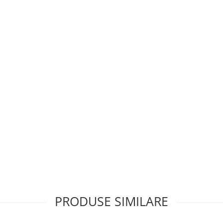
 stramte;
erite cu cauciuc pentru mai mult
sigura.
PRODUSE SIMILARE