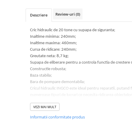
Volvo
Volvo Aero
Review-uri
(0)
Descriere
Volvo FH 2 Euro 4
Volvo FH 3 Euro 5
Cric hidraulic de 20 tone cu supapa de siguranta;
Volvo FH 4 Euro 6
Inaltime minima: 240mm;
Volvo Model FM
Inaltime maxima: 460mm;
Lumini, Becuri, Proiectoare
Cursa de ridicare: 240mm;
Accesorii iluminare LED camioane
Greutate neta: 8,7 kg;
Supapa de eliberare pentru a controla functia de crestere s
Bare LED (LED Bar) off-road, auto
Constructie robusta;
si camion
Baza stabila;
Becuri auto
Bara de pompare demontabila;
Cricul hidraulic INGCO este ideal pentru reparatii, putand fi
Becuri Halogen Auto
numeroase tipuri de lucrari ce necesita ridicarea obiectelor
Becuri Led Auto
Cricul hidraulic este echipat cu supapa de siguranta si levi
Becuri Xenon Auto
VEZI MAI MULT
NOTA:
Seturi de Becuri Auto
Inainte de ridicarea incarcaturii, verificati ca surubul de gol
Informatii conformitate produs
Faruri Camioane, Utilaje &
Cricul trebuie amplasat pe un suport solid, drept;
Tractoare
Nu lucrati niciodata sub incarcaturi ridicate, care se sprijin