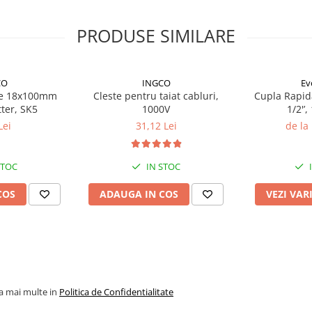
ctua ridicarea.
PRODUSE SIMILARE
abricant.
CO
INGCO
Ev
me 18x100mm
Cleste pentru taiat cabluri,
Cupla Rapid
tter, SK5
1000V
1/2'’, 
Lei
31,12 Lei
de la
STOC
IN STOC
COS
ADAUGA IN COS
VEZI VAR
la mai multe in
Politica de Confidentialitate