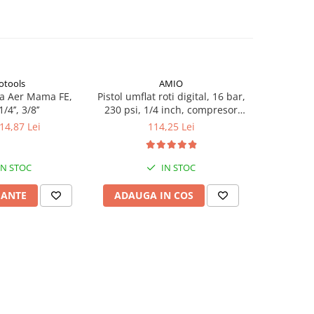
otools
AMIO
a Aer Mama FE,
Pistol umflat roti digital, 16 bar,
Cleste mul
1/4’’, 3/8’’
230 psi, 1/4 inch, compresor
20cm, 
aer pentru anvelope auto
sertiza
 14,87 Lei
114,25 Lei
IN STOC
IN STOC
IANTE
ADAUGA IN COS
ADAUG