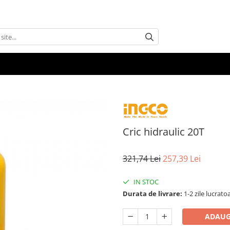
Cric hidraulic 20T
321,74 Lei
257,39 Lei
IN STOC
Durata de livrare:
1-2 zile lucrato
ADAUG