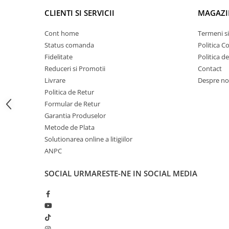
Proiectoare suplimentare, Camion,
CLIENTI SI SERVICII
MAGAZI
Off Road
Proiectoare Full LED
Cont home
Termeni si
Status comanda
Politica C
Proiectoare Halogen plus LED
Fidelitate
Politica d
Dispozitive Avertizare
Reduceri si Promotii
Contact
Accesorii Goarne Pneumatice
Livrare
Despre no
Autocolante reflectorizante si
Politica de Retur
fluorescente
Formular de Retur
Avertizare sonora
Garantia Produselor
Metode de Plata
Claxoane Auto si Semnale Electrice
Solutionarea online a litigiilor
de Avertizare
ANPC
Goarne si trompete cu aer
Benzi si placi reflectorizante
SOCIAL
URMARESTE-NE IN SOCIAL MEDIA
Girofaruri auto si camion
Goarne / Trompete Pneumatice
Kituri Instalare Goarne
Pneumatice