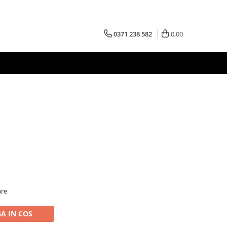
0371 238 582
0,00
are
A IN COS