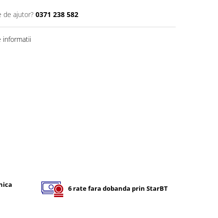
e de ajutor?
0371 238 582
informatii
nica
6 rate fara dobanda prin StarBT