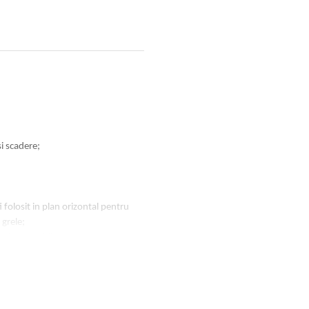
i scadere;
 folosit in plan orizontal pentru
 grele;
er demontabil;
ire sa fie bine strans;
a numai pe cric;