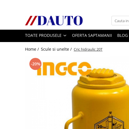
Toate Produsele
Bullbare, Suporti lumini camioane
TOATE PRODUSELE
OFERTA SAPTAMANII
BLOG
Accesorii inox
DAF
Home /
Scule si unelte /
Cric hidraulic 20T
CF Euro 6
DAF CF 85
-20%
DAF XF 105
Daf XF 95
DAF XF Euro 6
Daf XG
Ford
Iveco
MAN
TGA