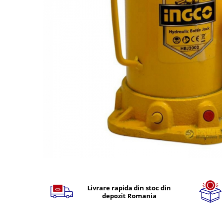
TGL
TGS
TGX
Mercedes Actros
Mercedes Actros MP2
Mercedes Actros MP3
Mercedes Actros MP4, MP5
Mercedes Actros MP6
Mercedes Arocs
RENAULT
Magnum
Premium
Distribuie
T Line
pe
Scania
Facebook
Livrare rapida din stoc din
depozit Romania
Scania R S G P Next Generation
Scania RPG