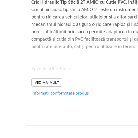
Volvo
Cric Hidraulic Tip Sticlă 2T AMIO cu Cutie PVC, În
Cricul hidraulic tip sticlă AMIO 2T este un instrument 
Volvo Aero
pentru ridicarea vehiculelor, utilajelor și a altor sarc
Volvo FH 2 Euro 4
Mecanismul hidraulic asigură o ridicare rapidă și lină
Volvo FH 3 Euro 5
precis al înălțimii prin șurub permite adaptarea la div
Volvo FH 4 Euro 6
compactă și cutia din PVC facilitează transportul și de
Volvo Model FM
pentru ateliere auto, cât și pentru utilizare în teren.
Lumini, Becuri, Proiectoare
Accesorii iluminare LED camioane
Bare LED (LED Bar) off-road, auto
Specificații tehnice:
si camion
Capacitate maximă de ridicare: 2000 kg
VEZI MAI MULT
Becuri auto
Înălțime de ridicare: 148 - 278 mm
Informatii conformitate produs
Becuri Halogen Auto
Dimensiuni bază: 90 x 80 mm
Becuri Led Auto
Lungime tijă acționare: 270 mm
Becuri Xenon Auto
Seturi de Becuri Auto
Reglaj al înălțimii prin șurub
Faruri Camioane, Utilaje &
Supapă de siguranță împotriva suprasarcinii
Tractoare