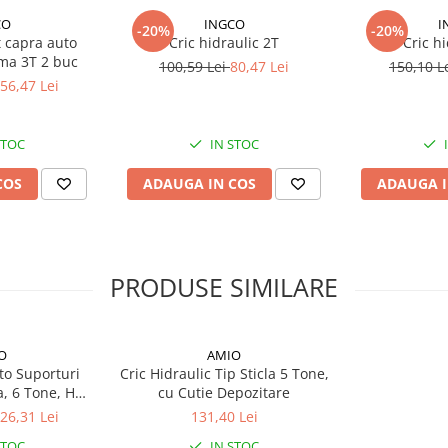
CO
INGCO
I
-20%
-20%
t capra auto
Cric hidraulic 2T
Cric h
ma 3T 2 buc
100,59 Lei
80,47 Lei
150,10 L
56,47 Lei
STOC
IN STOC
COS
ADAUGA IN COS
ADAUGA I
PRODUSE SIMILARE
O
AMIO
to Suporturi
Cric Hidraulic Tip Sticla 5 Tone,
, 6 Tone, H
cu Cutie Depozitare
cm
26,31 Lei
131,40 Lei
STOC
IN STOC