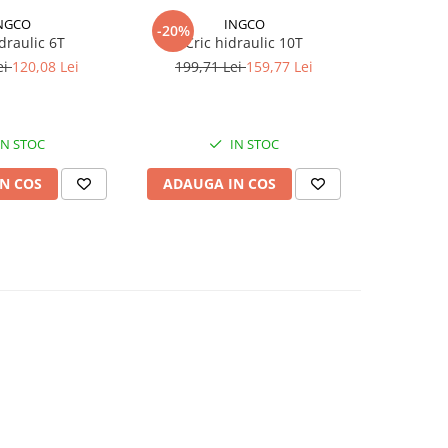
NGCO
INGCO
-20%
idraulic 6T
Cric hidraulic 10T
Cric hidra
ei
120,08 Lei
199,71 Lei
159,77 Lei
IN STOC
IN STOC
N COS
ADAUGA IN COS
ADAUG