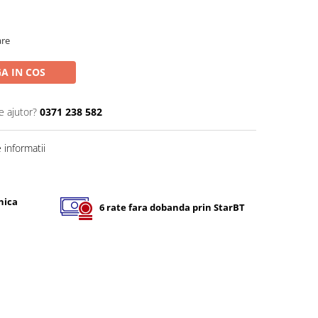
are
A IN COS
e ajutor?
0371 238 582
informatii
nica
6 rate fara dobanda prin StarBT