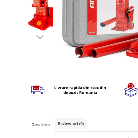
TGL
TGS
TGX
Mercedes Actros
Mercedes Actros MP2
Mercedes Actros MP3
Mercedes Actros MP4, MP5
Mercedes Actros MP6
Mercedes Arocs
Distribuie
pe
RENAULT
Facebook
Livrare rapida din stoc din
Magnum
depozit Romania
Premium
T Line
Scania
Scania R S G P Next Generation
Review-uri
(0)
Descriere
Scania RPG