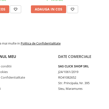
COS
ADAUGA IN COS
la mai multe in
Politica de Confidentialitate
NUL MEU
DATE COMERCIALE
 conditii
SAS CLICK SHOP SRL
ookies
J24/1061/2019
e Confidentialitate
RO41082652
Str. Principala, Nr. 395
i
Sieu, Maramures
 punctul de ridicare
ați mecanismul hidraulic până