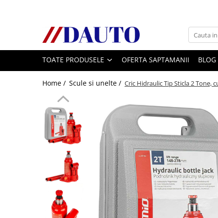
Toate Produsele
Bullbare, Suporti lumini camioane
TOATE PRODUSELE
OFERTA SAPTAMANII
BLOG
Accesorii inox
DAF
Home /
Scule si unelte /
Cric Hidraulic Tip Sticla 2 Tone, 
CF Euro 6
DAF CF 85
DAF XF 105
Daf XF 95
DAF XF Euro 6
Daf XG
Ford
Iveco
MAN
TGA