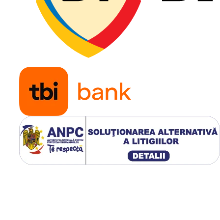
e după utilizare. Verificați
peste capacitatea maximă