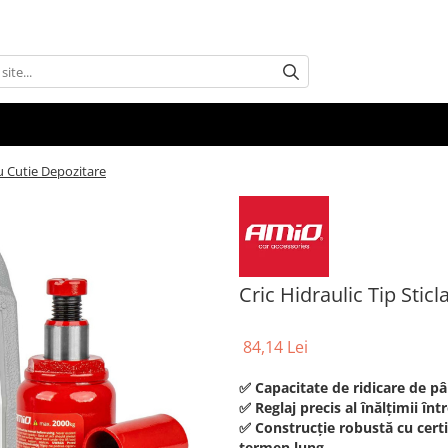
cu Cutie Depozitare
Cric Hidraulic Tip Stic
84,14 Lei
✅ Capacitate de ridicare de pân
✅ Reglaj precis al înălțimii î
✅ Construcție robustă cu certif
termen lung