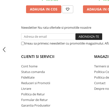
Proiectoare suplimentare, Camion,
Off Road
ADAUGA IN COS
ADAUGA IN 
Proiectoare Full LED
Proiectoare Halogen plus LED
Newsletter
Nu rata ofertele si promotiile noastre
Dispozitive Avertizare
Accesorii Goarne Pneumatice
Autocolante reflectorizante si
Vreau sa primesc newsletter cu promotiile magazinului. Af
fluorescente
Avertizare sonora
CLIENTI SI SERVICII
MAGAZI
Claxoane Auto si Semnale Electrice
Cont home
Termeni si
de Avertizare
Status comanda
Politica C
Goarne si trompete cu aer
Fidelitate
Politica d
Benzi si placi reflectorizante
Reduceri si Promotii
Contact
Girofaruri auto si camion
Livrare
Despre no
Mod de utilizare
Politica de Retur
Goarne / Trompete Pneumatice
Poziționați cricul pe o suprafață plană și stabilă, sub
Formular de Retur
Kituri Instalare Goarne
Garantia Produselor
recomandat al vehiculului. Introduceți tija și acțion
Pneumatice