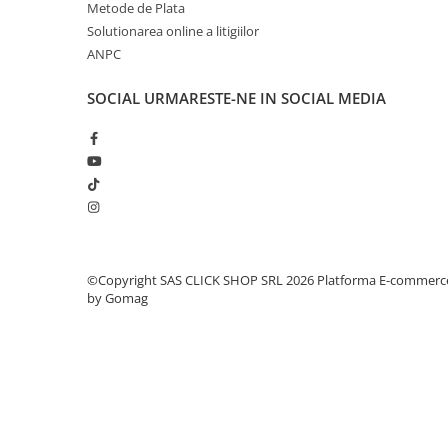
Metode de Plata
la atingerea înălțimii dorite. Coborârea se realizează
Rampe luminoase girofar
Solutionarea online a litigiilor
supapei de eliberare.
ANPC
Rezistoare CANBUS LED
Stroboscoape Auto
SOCIAL
URMARESTE-NE IN SOCIAL MEDIA
Suporturi pentru girofare auto si
camion
Veste Reflectorizante de Avertizare
Elemente Caroserie
Capace inox si jante
Capace piulite
©Copyright SAS CLICK SHOP SRL 2026
Platforma E-commerc
Deflectoare geam
by Gomag
Oglinzi auto
Parasolare Camion – Cabina si
Accesorii
Protectii si pasaje roti
Reclame Luminoase