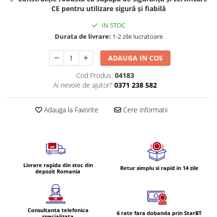
Volvo
CE pentru utilizare sigură și fiabilă
Volvo Aero
IN STOC
Volvo FH 2 Euro 4
Durata de livrare:
1-2 zile lucratoare
Volvo FH 3 Euro 5
Volvo FH 4 Euro 6
ADAUGA IN COS
Volvo Model FM
Cod Produs:
04183
Lumini, Becuri, Proiectoare
Ai nevoie de ajutor?
0371 238 582
Accesorii iluminare LED camioane
Bare LED (LED Bar) off-road, auto
Adauga la Favorite
Cere informatii
si camion
Becuri auto
Becuri Halogen Auto
Becuri Led Auto
Livrare rapida din stoc din
Retur simplu si rapid in 14 zile
depozit Romania
Becuri Xenon Auto
Seturi de Becuri Auto
Faruri Camioane, Utilaje &
Tractoare
Consultanta telefonica
6 rate fara dobanda prin StarBT
specializata