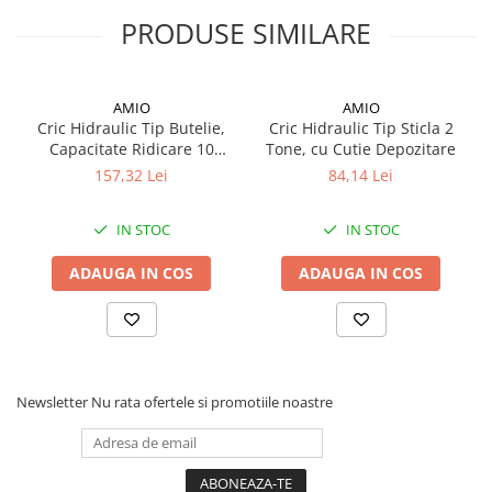
Cutie rigidă din PVC pentru transport și depozitare
PRODUSE SIMILARE
Rampe luminoase girofar
Rezistoare CANBUS LED
Stroboscoape Auto
AMIO
AMIO
Cric Hidraulic Tip Butelie,
Cric Hidraulic Tip Sticla 2
Suporturi pentru girofare auto si
Capacitate Ridicare 10
Tone, cu Cutie Depozitare
camion
Tone, Cutie PVC Inclusa,
157,32 Lei
84,14 Lei
Veste Reflectorizante de Avertizare
200-385mm
Elemente Caroserie
IN STOC
IN STOC
Capace inox si jante
ADAUGA IN COS
ADAUGA IN COS
Capace piulite
Deflectoare geam
Oglinzi auto
Parasolare Camion – Cabina si
Newsletter
Nu rata ofertele si promotiile noastre
Accesorii
Protectii si pasaje roti
Reclame Luminoase