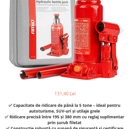
TGL
TGS
TGX
Mercedes Actros
Mercedes Actros MP2
Mercedes Actros MP3
Mercedes Actros MP4, MP5
Mercedes Actros MP6
Mercedes Arocs
RENAULT
Magnum
Premium
131,40 Lei
T Line
✅ Capacitate de ridicare de până la 5 tone – ideal pentru
Scania
autoturisme, SUV-uri și utilaje grele
Scania R S G P Next Generation
✅ Ridicare precisă între 195 și 380 mm cu reglaj suplimentar
prin șurub filetat
Scania RPG
✅ Construcție robustă cu supapă de siguranță și certificare