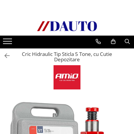
Toate Produsele
Bullbare, Suporti lumini camioane
Accesorii inox
DAF
Cric Hidraulic Tip Sticla 5 Tone, cu Cutie
CF Euro 6
Depozitare
DAF CF 85
DAF XF 105
Daf XF 95
DAF XF Euro 6
Daf XG
Ford
Iveco
MAN
TGA