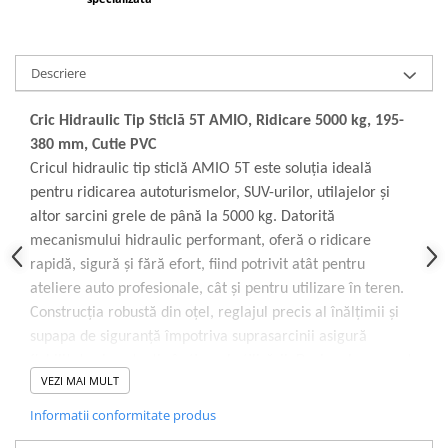
Lampi de ceata
Lampi Gabarit LED
Descriere
Lampi gabarit auto si remorci
Lampi gabarit cu brat auto si
remorci
Cric Hidraulic Tip Sticlă 5T AMIO, Ridicare 5000 kg, 195-
380 mm, Cutie PVC
Lampi interior, Plafoniere
Cricul hidraulic tip sticlă AMIO 5T este soluția ideală
Lampi LED auto dedicate
pentru ridicarea autoturismelor, SUV-urilor, utilajelor și
Lampi numar Inmatriculare
altor sarcini grele de până la 5000 kg. Datorită
Lampi Stop, Semnalizare & Triple
mecanismului hidraulic performant, oferă o ridicare
rapidă, sigură și fără efort, fiind potrivit atât pentru
Lampi Fata cu Bec & Semnalizare
ateliere auto profesionale, cât și pentru utilizare în teren.
Lampi Fata LED & Semnalizare
Construcția robustă din oțel, reglajul precis al înălțimii și
Lampi Spate cu Bec & Triple
supapa de siguranță împotriva suprasarcinii asigură
Lampi Spate LED & Triple
fiabilitate și protecție în timpul utilizării. Designul compact
Seturi Lampi Spate Triple
VEZI MAI MULT
și cutia rezistentă din PVC facilitează transportul și
Lumini de Zi, DRL
depozitarea.
Informatii conformitate produs
Proiectoare de lucru si marsarier