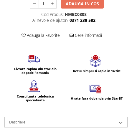
Volvo
ADAUGA IN COS
Volvo Aero
Cod Produs:
HMBC0808
Volvo FH 2 Euro 4
Ai nevoie de ajutor?
0371 238 582
Volvo FH 3 Euro 5
Volvo FH 4 Euro 6
Adauga la Favorite
Cere informatii
Volvo Model FM
Lumini, Becuri, Proiectoare
Accesorii iluminare LED camioane
Bare LED (LED Bar) off-road, auto
Livrare rapida din stoc din
Retur simplu si rapid in 14 zile
si camion
depozit Romania
Becuri auto
Becuri Halogen Auto
Consultanta telefonica
Becuri Led Auto
6 rate fara dobanda prin StarBT
specializata
Becuri Xenon Auto
Seturi de Becuri Auto
Faruri Camioane, Utilaje &
Descriere
Tractoare