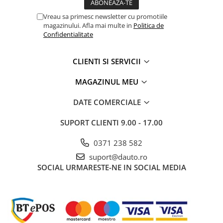
Rampe luminoase girofar
Vreau sa primesc newsletter cu promotiile
magazinului. Afla mai multe in
Politica de
Rezistoare CANBUS LED
Confidentialitate
Stroboscoape Auto
Suporturi pentru girofare auto si
CLIENTI SI SERVICII
camion
MAGAZINUL MEU
Veste Reflectorizante de Avertizare
Elemente Caroserie
DATE COMERCIALE
Capace inox si jante
SUPORT CLIENTI
9.00 - 17.00
Capace piulite
0371 238 582
Deflectoare geam
suport@dauto.ro
Oglinzi auto
SOCIAL
URMARESTE-NE IN SOCIAL MEDIA
Parasolare Camion – Cabina si
Accesorii
Protectii si pasaje roti
Reclame Luminoase