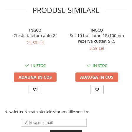
Proiectoare suplimentare, Camion,
PRODUSE SIMILARE
Off Road
Proiectoare Full LED
Proiectoare Halogen plus LED
INGCO
INGCO
Dispozitive Avertizare
Cleste taietor cablu 8''
Set 10 buc lame 18x100mm
rezerva cutter, SK5
Accesorii Goarne Pneumatice
21,60 Lei
3,59 Lei
Autocolante reflectorizante si
fluorescente
IN STOC
IN STOC
Avertizare sonora
Claxoane Auto si Semnale Electrice
ADAUGA IN COS
ADAUGA IN COS
de Avertizare
Goarne si trompete cu aer
Benzi si placi reflectorizante
Girofaruri auto si camion
Newsletter
Nu rata ofertele si promotiile noastre
Goarne / Trompete Pneumatice
Kituri Instalare Goarne
Pneumatice