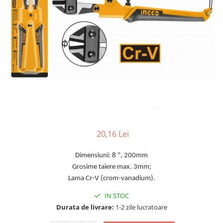
TGL
TGS
TGX
Mercedes Actros
Mercedes Actros MP2
Mercedes Actros MP3
Mercedes Actros MP4, MP5
Mercedes Actros MP6
Mercedes Arocs
RENAULT
20,16 Lei
Magnum
Dimensiuni: 8 ", 200mm
Premium
Grosime taiere max. 3mm;
T Line
Lama Cr-V (crom-vanadium).
Scania
IN STOC
Scania R S G P Next Generation
Durata de livrare:
1-2 zile lucratoare
Scania RPG