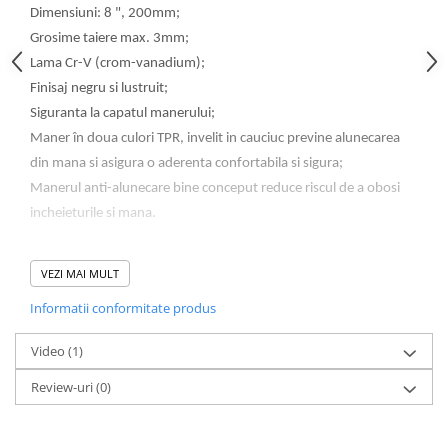
Lampi de ceata
Dimensiuni: 8 ", 200mm;
Grosime taiere max. 3mm;
Lampi Gabarit LED
Lama Cr-V (crom-vanadium);
Lampi gabarit auto si remorci
Finisaj negru si lustruit;
Lampi gabarit cu brat auto si
Siguranta la capatul manerului;
remorci
Maner în doua culori TPR, invelit in cauciuc previne alunecarea
Lampi interior, Plafoniere
din mana si asigura o aderenta confortabila si sigura;
Lampi LED auto dedicate
Manerul anti-alunecare bine conceput reduce riscul de a obosi
Lampi numar Inmatriculare
incheieturile si mana.
Lampi Stop, Semnalizare & Triple
Lampi Fata cu Bec & Semnalizare
VEZI MAI MULT
Lampi Fata LED & Semnalizare
Informatii conformitate produs
Lampi Spate cu Bec & Triple
Lampi Spate LED & Triple
Video
(1)
Seturi Lampi Spate Triple
Review-uri
(0)
Lumini de Zi, DRL
Proiectoare de lucru si marsarier