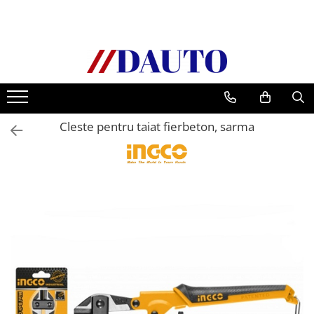
Toate Produsele
Bullbare, Suporti lumini camioane
Accesorii inox
DAF
Cleste pentru taiat fierbeton, sarma
CF Euro 6
DAF CF 85
DAF XF 105
Daf XF 95
DAF XF Euro 6
Daf XG
Ford
Iveco
MAN
TGA