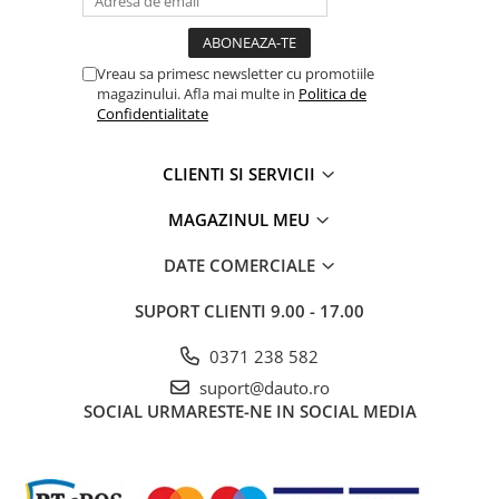
Rampe luminoase girofar
Rezistoare CANBUS LED
Vreau sa primesc newsletter cu promotiile
magazinului. Afla mai multe in
Politica de
Stroboscoape Auto
Confidentialitate
Suporturi pentru girofare auto si
camion
CLIENTI SI SERVICII
Veste Reflectorizante de Avertizare
MAGAZINUL MEU
Elemente Caroserie
Capace inox si jante
DATE COMERCIALE
Capace piulite
SUPORT CLIENTI
9.00 - 17.00
Deflectoare geam
Oglinzi auto
0371 238 582
suport@dauto.ro
Parasolare Camion – Cabina si
SOCIAL
URMARESTE-NE IN SOCIAL MEDIA
Accesorii
Protectii si pasaje roti
Reclame Luminoase