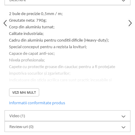
Lampi de ceata
Lampi Gabarit LED
2 bule de precizie 0,5mm / m;
Greutate neta: 790g;
Lampi gabarit auto si remorci
Corp din aluminiu turnat;
Lampi gabarit cu brat auto si
Calitate industriala;
remorci
Cadru din aluminiu pentru conditii dificile (Heavy-duty);
Lampi interior, Plafoniere
Special conceput pentru a rezista la lovituri;
Lampi LED auto dedicate
Capace de capat anti-soc;
Nivela profesionala;
Lampi numar Inmatriculare
Capete cu protectie groase din cauciuc pentru a fi protejate
Lampi Stop, Semnalizare & Triple
impotriva socurilor și zgarieturilor;
Indicatoare din sticla acrilica care sunt practic incasabile si
Lampi Fata cu Bec & Semnalizare
rezistente la scurgeri in timpul unei utilizari normale;
Lampi Fata LED & Semnalizare
VEZI MAI MULT
Protejat anticoroziune;
Lampi Spate cu Bec & Triple
Informatii conformitate produs
Lampi Spate LED & Triple
Seturi Lampi Spate Triple
Video
(1)
Lumini de Zi, DRL
Review-uri
(0)
Proiectoare de lucru si marsarier