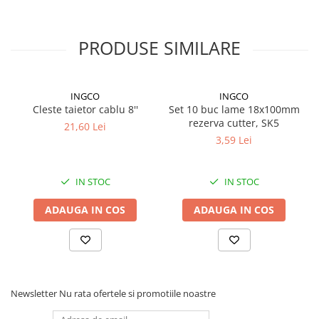
Proiectoare suplimentare, Camion,
Off Road
PRODUSE SIMILARE
Proiectoare Full LED
Proiectoare Halogen plus LED
Dispozitive Avertizare
INGCO
INGCO
Accesorii Goarne Pneumatice
Cleste taietor cablu 8''
Set 10 buc lame 18x100mm
rezerva cutter, SK5
Autocolante reflectorizante si
21,60 Lei
fluorescente
3,59 Lei
Avertizare sonora
IN STOC
IN STOC
Claxoane Auto si Semnale Electrice
de Avertizare
ADAUGA IN COS
ADAUGA IN COS
Goarne si trompete cu aer
Benzi si placi reflectorizante
Girofaruri auto si camion
Goarne / Trompete Pneumatice
Newsletter
Nu rata ofertele si promotiile noastre
Kituri Instalare Goarne
Pneumatice