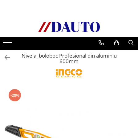
Toate Produsele
Bullbare, Suporti lumini camioane
Accesorii inox
DAF
Nivela, boloboc Profesional din aluminiu
CF Euro 6
600mm
DAF CF 85
DAF XF 105
Daf XF 95
DAF XF Euro 6
-20%
Daf XG
Ford
Iveco
MAN
TGA