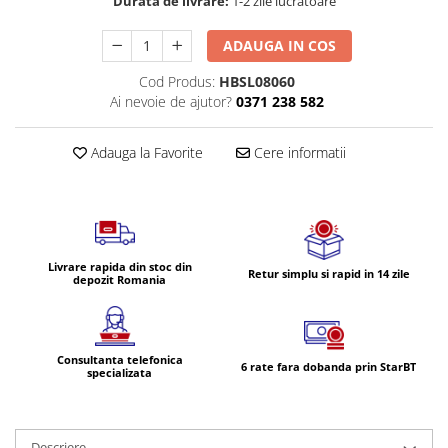
Durata de livrare:
1-2 zile lucratoare
Volvo
Volvo Aero
ADAUGA IN COS
Volvo FH 2 Euro 4
Cod Produs:
HBSL08060
Volvo FH 3 Euro 5
Ai nevoie de ajutor?
0371 238 582
Volvo FH 4 Euro 6
Volvo Model FM
Adauga la Favorite
Cere informatii
Lumini, Becuri, Proiectoare
Accesorii iluminare LED camioane
Bare LED (LED Bar) off-road, auto
si camion
Livrare rapida din stoc din
Becuri auto
Retur simplu si rapid in 14 zile
depozit Romania
Becuri Halogen Auto
Becuri Led Auto
Becuri Xenon Auto
Consultanta telefonica
6 rate fara dobanda prin StarBT
specializata
Seturi de Becuri Auto
Faruri Camioane, Utilaje &
Tractoare
Descriere