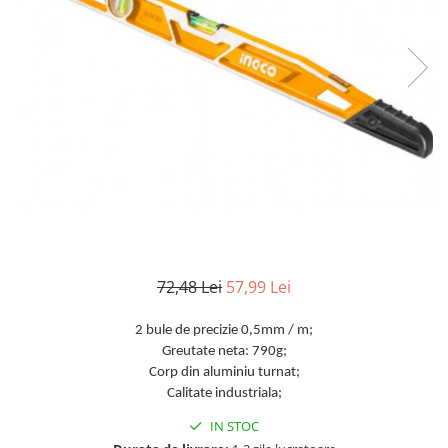
TGL
TGS
TGX
Mercedes Actros
Mercedes Actros MP2
Mercedes Actros MP3
Mercedes Actros MP4, MP5
Mercedes Actros MP6
Mercedes Arocs
RENAULT
72,48 Lei
57,99 Lei
Magnum
Premium
2 bule de precizie 0,5mm / m;
T Line
Greutate neta: 790g;
Scania
Corp din aluminiu turnat;
Calitate industriala;
Scania R S G P Next Generation
IN STOC
Scania RPG