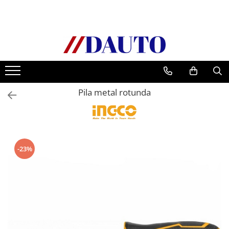
Toate Produsele
Bullbare, Suporti lumini camioane
Accesorii inox
DAF
Pila metal rotunda
CF Euro 6
DAF CF 85
DAF XF 105
Daf XF 95
-23%
DAF XF Euro 6
Daf XG
Ford
Iveco
MAN
TGA