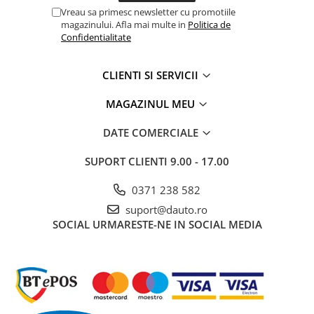
Vreau sa primesc newsletter cu promotiile
Rampe luminoase girofar
magazinului. Afla mai multe in
Politica de
Confidentialitate
Rezistoare CANBUS LED
Stroboscoape Auto
CLIENTI SI SERVICII
Suporturi pentru girofare auto si
camion
MAGAZINUL MEU
Veste Reflectorizante de Avertizare
DATE COMERCIALE
Elemente Caroserie
Capace inox si jante
SUPORT CLIENTI
9.00 - 17.00
Capace piulite
0371 238 582
Deflectoare geam
suport@dauto.ro
Oglinzi auto
SOCIAL
URMARESTE-NE IN SOCIAL MEDIA
Parasolare Camion – Cabina si
Accesorii
Protectii si pasaje roti
Reclame Luminoase