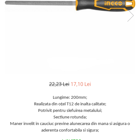
TGL
TGS
TGX
Mercedes Actros
Mercedes Actros MP2
Mercedes Actros MP3
Mercedes Actros MP4, MP5
Mercedes Actros MP6
Mercedes Arocs
RENAULT
22,23 Lei
17,10 Lei
Magnum
Lungime: 200mm;
Premium
Realizata din oțel T12 de inalta calitate;
T Line
Potrivit pentru slefuirea metalului;
Scania
Sectiune rotunda;
Maner invelit in cauciuc previne alunecarea din mana si asigura o
Scania R S G P Next Generation
aderenta confortabila si sigura;
Scania RPG