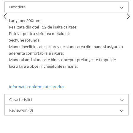
Lampi de ceata
Descriere
Lampi Gabarit LED
Lungime: 200mm;
Lampi gabarit auto si remorci
Realizata din oțel T12 de inalta calitate;
Lampi gabarit cu brat auto si
Potrivit pentru slefuirea metalului;
remorci
Sectiune rotunda;
Lampi interior, Plafoniere
Maner invelit in cauciuc previne alunecarea din mana si asigura o
Lampi LED auto dedicate
aderenta confortabila si sigura;
Manerul anti alunecare bine conceput prelungeste timpul de
Lampi numar Inmatriculare
lucru fara a obosi incheieturile si mana;
Lampi Stop, Semnalizare & Triple
Lampi Fata cu Bec & Semnalizare
Informatii conformitate produs
Lampi Fata LED & Semnalizare
Lampi Spate cu Bec & Triple
Caracteristici
Lampi Spate LED & Triple
Review-uri
(0)
Seturi Lampi Spate Triple
Lumini de Zi, DRL
Proiectoare de lucru si marsarier