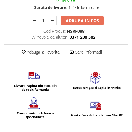
IN STOC
Volvo
Durata de livrare:
1-2 zile lucratoare
Volvo Aero
Volvo FH 2 Euro 4
ADAUGA IN COS
Volvo FH 3 Euro 5
Cod Produs:
HSRF088
Volvo FH 4 Euro 6
Ai nevoie de ajutor?
0371 238 582
Volvo Model FM
Lumini, Becuri, Proiectoare
Adauga la Favorite
Cere informatii
Accesorii iluminare LED camioane
Bare LED (LED Bar) off-road, auto
si camion
Becuri auto
Livrare rapida din stoc din
Retur simplu si rapid in 14 zile
Becuri Halogen Auto
depozit Romania
Becuri Led Auto
Becuri Xenon Auto
Seturi de Becuri Auto
Consultanta telefonica
6 rate fara dobanda prin StarBT
specializata
Faruri Camioane, Utilaje &
Tractoare