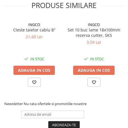
PRODUSE SIMILARE
Proiectoare suplimentare, Camion,
Off Road
Proiectoare Full LED
INGCO
INGCO
Proiectoare Halogen plus LED
Cleste taietor cablu 8''
Set 10 buc lame 18x100mm
Dispozitive Avertizare
rezerva cutter, SK5
21,60 Lei
Accesorii Goarne Pneumatice
3,59 Lei
Autocolante reflectorizante si
fluorescente
IN STOC
IN STOC
Avertizare sonora
ADAUGA IN COS
ADAUGA IN COS
Claxoane Auto si Semnale Electrice
de Avertizare
Goarne si trompete cu aer
Benzi si placi reflectorizante
Girofaruri auto si camion
Newsletter
Nu rata ofertele si promotiile noastre
Goarne / Trompete Pneumatice
Kituri Instalare Goarne
Pneumatice