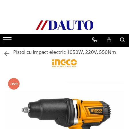
Toate Produsele
Bullbare, Suporti lumini camioane
Accesorii inox
DAF
Pistol cu impact electric 1050W, 220V, 550Nm
CF Euro 6
DAF CF 85
DAF XF 105
Daf XF 95
-35%
DAF XF Euro 6
Daf XG
Ford
Iveco
MAN
TGA