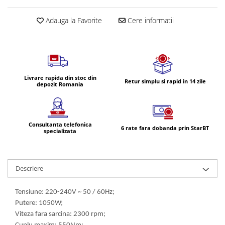
Volvo
Volvo Aero
Adauga la Favorite
Cere informatii
Volvo FH 2 Euro 4
Volvo FH 3 Euro 5
Volvo FH 4 Euro 6
Volvo Model FM
Livrare rapida din stoc din
Retur simplu si rapid in 14 zile
Lumini, Becuri, Proiectoare
depozit Romania
Accesorii iluminare LED camioane
Bare LED (LED Bar) off-road, auto
si camion
Consultanta telefonica
6 rate fara dobanda prin StarBT
specializata
Becuri auto
Becuri Halogen Auto
Becuri Led Auto
Descriere
Becuri Xenon Auto
Seturi de Becuri Auto
Tensiune: 220-240V ~ 50 / 60Hz;
Putere: 1050W;
Faruri Camioane, Utilaje &
Viteza fara sarcina: 2300 rpm;
Tractoare