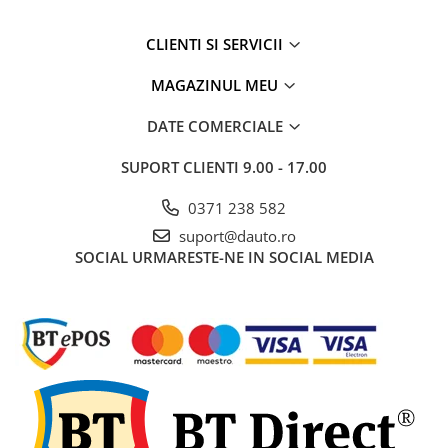
Rampe luminoase girofar
CLIENTI SI SERVICII
Rezistoare CANBUS LED
MAGAZINUL MEU
Stroboscoape Auto
Suporturi pentru girofare auto si
DATE COMERCIALE
camion
SUPORT CLIENTI
9.00 - 17.00
Veste Reflectorizante de Avertizare
Elemente Caroserie
0371 238 582
Capace inox si jante
suport@dauto.ro
Capace piulite
SOCIAL
URMARESTE-NE IN SOCIAL MEDIA
Deflectoare geam
Oglinzi auto
Parasolare Camion – Cabina si
Accesorii
Protectii si pasaje roti
Reclame Luminoase