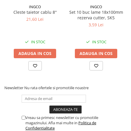
Proiectoare suplimentare, Camion,
INGCO
INGCO
Off Road
Cleste taietor cablu 8''
Set 10 buc lame 18x100mm
rezerva cutter, SK5
Proiectoare Full LED
21,60 Lei
3,59 Lei
Proiectoare Halogen plus LED
Dispozitive Avertizare
Accesorii Goarne Pneumatice
IN STOC
IN STOC
Autocolante reflectorizante si
ADAUGA IN COS
ADAUGA IN COS
fluorescente
Avertizare sonora
Claxoane Auto si Semnale Electrice
de Avertizare
Newsletter
Nu rata ofertele si promotiile noastre
Goarne si trompete cu aer
Benzi si placi reflectorizante
Girofaruri auto si camion
Goarne / Trompete Pneumatice
Vreau sa primesc newsletter cu promotiile
magazinului. Afla mai multe in
Politica de
Kituri Instalare Goarne
Confidentialitate
Pneumatice