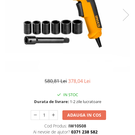
TGL
TGS
TGX
Mercedes Actros
Mercedes Actros MP2
Mercedes Actros MP3
Mercedes Actros MP4, MP5
Mercedes Actros MP6
Mercedes Arocs
RENAULT
580,81 Lei
378,04 Lei
Magnum
IN STOC
Premium
Durata de livrare:
1-2 zile lucratoare
T Line
Scania
ADAUGA IN COS
Scania R S G P Next Generation
Cod Produs:
IW10508
Scania RPG
Ai nevoie de ajutor?
0371 238 582