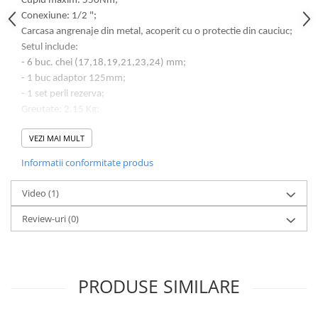
Cuplu maxim: 550Nm;
Lampi de ceata
Conexiune: 1/2 ";
Lampi Gabarit LED
Carcasa angrenaje din metal, acoperit cu o protectie din cauciuc;
Setul include:
Lampi gabarit auto si remorci
- 6 buc. chei (17,18,19,21,23,24) mm;
Lampi gabarit cu brat auto si
- 1 buc adaptor 125mm;
remorci
- 1 set perii rezerva;
Lampi interior, Plafoniere
Greutate: 2.15 Kg;
Lampi LED auto dedicate
Directie de rotatie: stanga si dreapta;
VEZI MAI MULT
Cutie pentru transport si depozitare;
Lampi numar Inmatriculare
Informatii conformitate produs
Lampi Stop, Semnalizare & Triple
Lampi Fata cu Bec & Semnalizare
Video
(1)
Lampi Fata LED & Semnalizare
Review-uri
(0)
Lampi Spate cu Bec & Triple
Lampi Spate LED & Triple
Seturi Lampi Spate Triple
PRODUSE SIMILARE
Lumini de Zi, DRL
Proiectoare de lucru si marsarier