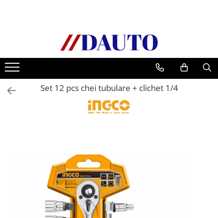
Toate Produsele
Bullbare, Suporti lumini camioane
Accesorii inox
DAF
Set 12 pcs chei tubulare + clichet 1/4
CF Euro 6
DAF CF 85
DAF XF 105
Daf XF 95
DAF XF Euro 6
Daf XG
Ford
Iveco
MAN
TGA