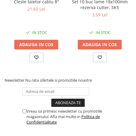
Cleste taietor cablu 8''
Set 10 buc lame 18x100mm
Proiectoare suplimentare, Camion,
rezerva cutter, SK5
21,60 Lei
Off Road
3,59 Lei
Proiectoare Full LED
Proiectoare Halogen plus LED
IN STOC
IN STOC
Dispozitive Avertizare
Accesorii Goarne Pneumatice
ADAUGA IN COS
ADAUGA IN COS
Autocolante reflectorizante si
fluorescente
Avertizare sonora
Claxoane Auto si Semnale Electrice
Newsletter
Nu rata ofertele si promotiile noastre
de Avertizare
Goarne si trompete cu aer
Benzi si placi reflectorizante
Girofaruri auto si camion
Vreau sa primesc newsletter cu promotiile
magazinului. Afla mai multe in
Politica de
Goarne / Trompete Pneumatice
Confidentialitate
Kituri Instalare Goarne
Pneumatice