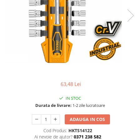
TGL
TGS
TGX
Mercedes Actros
Mercedes Actros MP2
Mercedes Actros MP3
Mercedes Actros MP4, MP5
Mercedes Actros MP6
Mercedes Arocs
RENAULT
63,48 Lei
Magnum
IN STOC
Premium
Durata de livrare:
1-2 zile lucratoare
T Line
Scania
ADAUGA IN COS
Scania R S G P Next Generation
Cod Produs:
HKTS14122
Scania RPG
Ai nevoie de ajutor?
0371 238 582