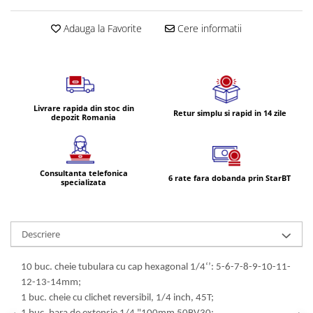
Volvo
Volvo Aero
Adauga la Favorite
Cere informatii
Volvo FH 2 Euro 4
Volvo FH 3 Euro 5
Volvo FH 4 Euro 6
Volvo Model FM
Livrare rapida din stoc din
Retur simplu si rapid in 14 zile
Lumini, Becuri, Proiectoare
depozit Romania
Accesorii iluminare LED camioane
Bare LED (LED Bar) off-road, auto
si camion
Consultanta telefonica
6 rate fara dobanda prin StarBT
specializata
Becuri auto
Becuri Halogen Auto
Becuri Led Auto
Descriere
Becuri Xenon Auto
Seturi de Becuri Auto
10 buc. cheie tubulara cu cap hexagonal 1/4‘’: 5-6-7-8-9-10-11-
12-13-14mm;
Faruri Camioane, Utilaje &
1 buc. cheie cu clichet reversibil, 1/4 inch, 45T;
Tractoare