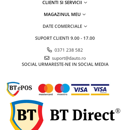
CLIENTI SI SERVICII
Rampe luminoase girofar
MAGAZINUL MEU
Rezistoare CANBUS LED
Stroboscoape Auto
DATE COMERCIALE
Suporturi pentru girofare auto si
SUPORT CLIENTI
9.00 - 17.00
camion
Veste Reflectorizante de Avertizare
0371 238 582
Elemente Caroserie
suport@dauto.ro
SOCIAL
URMARESTE-NE IN SOCIAL MEDIA
Capace inox si jante
Capace piulite
Deflectoare geam
Oglinzi auto
Parasolare Camion – Cabina si
Accesorii
Protectii si pasaje roti
Reclame Luminoase