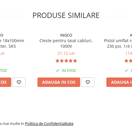
PRODUSE SIMILARE
CO
INGCO
me 18x100mm
Cleste pentru taiat cabluri,
Pistol umflat r
tter, SK5
1000V
230 psi, 1/4
aer pentru
Lei
31,12 Lei
114
STOC
IN STOC
COS
ADAUGA IN COS
ADAUGA I
la mai multe in
Politica de Confidentialitate