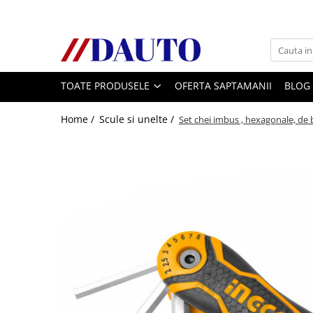
Toate Produsele
Bullbare, Suporti lumini camioane
TOATE PRODUSELE
OFERTA SAPTAMANII
BLOG
Accesorii inox
DAF
Home /
Scule si unelte /
Set chei imbus , hexagonale, de 
CF Euro 6
DAF CF 85
DAF XF 105
Daf XF 95
DAF XF Euro 6
Daf XG
Ford
Iveco
MAN
TGA