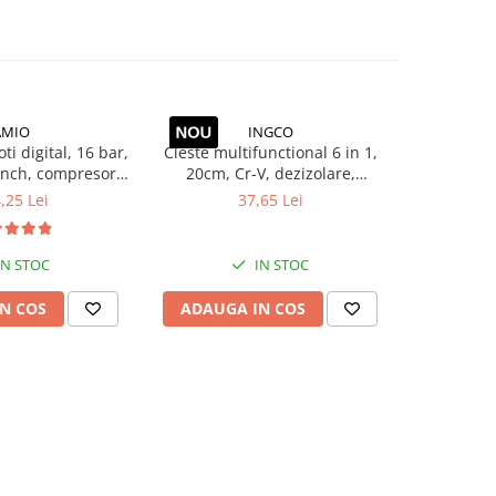
AMIO
INGCO
oti digital, 16 bar,
Cleste multifunctional 6 in 1,
Set 6 buc. 
 inch, compresor
20cm, Cr-V, dezizolare,
 anvelope auto
sertizare, taiere cabluri
,25 Lei
37,65 Lei
IN STOC
IN STOC
N COS
ADAUGA IN COS
ADAUG