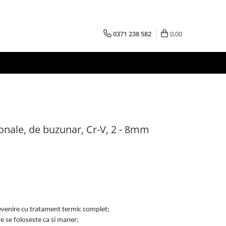
0371 238 582
0,00
onale, de buzunar, Cr-V, 2 - 8mm
revenire cu tratament termic complet;
re se foloseste ca si maner;