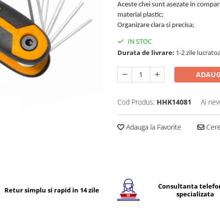
Aceste chei sunt asezate in compart
material plastic;
Organizare clara si precisa;
IN STOC
Durata de livrare:
1-2 zile lucrato
ADAUG
Cod Produs:
HHK14081
Ai nev
Adauga la Favorite
Cere 
Consultanta telefo
Retur simplu si rapid in 14 zile
specializata