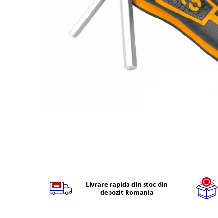
TGL
TGS
TGX
Mercedes Actros
Mercedes Actros MP2
Mercedes Actros MP3
Mercedes Actros MP4, MP5
Mercedes Actros MP6
Mercedes Arocs
RENAULT
Magnum
Premium
Distribuie
T Line
pe
Scania
Facebook
Livrare rapida din stoc din
depozit Romania
Scania R S G P Next Generation
Scania RPG