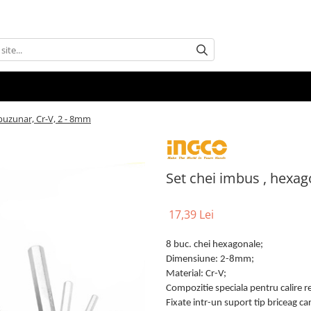
buzunar, Cr-V, 2 - 8mm
Set chei imbus , hexag
17,39 Lei
8 buc. chei hexagonale;
Dimensiune: 2-8mm;
Material: Cr-V;
Compozitie speciala pentru calire 
Fixate intr-un suport tip briceag ca