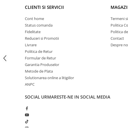
Proiectoare suplimentare, Camion,
CLIENTI SI SERVICII
MAGAZI
Off Road
Proiectoare Full LED
Cont home
Termeni si
Status comanda
Politica C
Proiectoare Halogen plus LED
Fidelitate
Politica d
Dispozitive Avertizare
Reduceri si Promotii
Contact
Accesorii Goarne Pneumatice
Livrare
Despre no
Autocolante reflectorizante si
Politica de Retur
fluorescente
Formular de Retur
Avertizare sonora
Garantia Produselor
Metode de Plata
Claxoane Auto si Semnale Electrice
Solutionarea online a litigiilor
de Avertizare
ANPC
Goarne si trompete cu aer
Benzi si placi reflectorizante
SOCIAL
URMARESTE-NE IN SOCIAL MEDIA
Girofaruri auto si camion
Goarne / Trompete Pneumatice
Kituri Instalare Goarne
Pneumatice