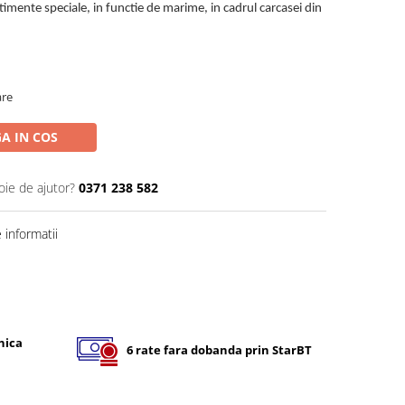
imente speciale, in functie de marime, in cadrul carcasei din
are
A IN COS
oie de ajutor?
0371 238 582
informatii
nica
6 rate fara dobanda prin StarBT