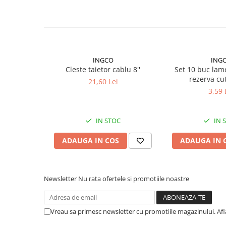
Lampi de ceata
Lampi Gabarit LED
Lampi gabarit auto si remorci
Lampi gabarit cu brat auto si
INGCO
ING
remorci
Cleste taietor cablu 8''
Set 10 buc la
Lampi interior, Plafoniere
rezerva cu
21,60 Lei
Lampi LED auto dedicate
3,59 
Lampi numar Inmatriculare
Lampi Stop, Semnalizare & Triple
IN STOC
IN 
Lampi Fata cu Bec & Semnalizare
ADAUGA IN COS
ADAUGA IN 
Lampi Fata LED & Semnalizare
Lampi Spate cu Bec & Triple
Lampi Spate LED & Triple
Newsletter
Nu rata ofertele si promotiile noastre
Seturi Lampi Spate Triple
Lumini de Zi, DRL
Vreau sa primesc newsletter cu promotiile magazinului. Af
Proiectoare de lucru si marsarier