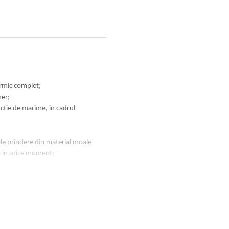
ermic complet;
ner;
ctie de marime, in cadrul
 de prindere din material moale
ma in orice moment;