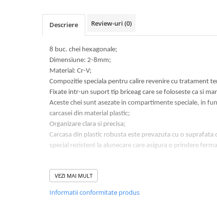
Volvo
Volvo Aero
Review-uri
(0)
Descriere
Volvo FH 2 Euro 4
Volvo FH 3 Euro 5
8 buc. chei hexagonale;
Volvo FH 4 Euro 6
Dimensiune: 2-8mm;
Volvo Model FM
Material: Cr-V;
Lumini, Becuri, Proiectoare
Compozitie speciala pentru calire revenire cu tratament t
Accesorii iluminare LED camioane
Fixate intr-un suport tip briceag care se foloseste ca si ma
Aceste chei sunt asezate in compartimente speciale, in fun
Bare LED (LED Bar) off-road, auto
carcasei din material plastic;
si camion
Organizare clara si precisa;
Becuri auto
Carcasa din plastic robusta este prevazuta cu o suprafata
special rezistent la alunecare care asigura o prindere fer
Becuri Halogen Auto
Becuri Led Auto
Becuri Xenon Auto
VEZI MAI MULT
Seturi de Becuri Auto
Informatii conformitate produs
Faruri Camioane, Utilaje &
Tractoare