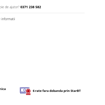
oie de ajutor?
0371 238 582
informatii
nica
6 rate fara dobanda prin StarBT