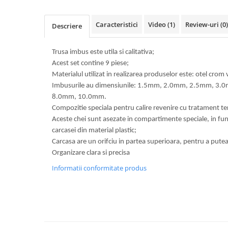
Volvo
Volvo Aero
Caracteristici
Video
(1)
Review-uri
(0)
Descriere
Volvo FH 2 Euro 4
Volvo FH 3 Euro 5
Trusa imbus este utila si calitativa;
Volvo FH 4 Euro 6
Acest set contine 9 piese;
Volvo Model FM
Materialul utilizat in realizarea produselor este: otel crom
Lumini, Becuri, Proiectoare
Imbusurile au dimensiunile: 1.5mm, 2.0mm, 2.5mm, 3
Accesorii iluminare LED camioane
8.0mm, 10.0mm.
Compozitie speciala pentru calire revenire cu tratament t
Bare LED (LED Bar) off-road, auto
Aceste chei sunt asezate in compartimente speciale, in fun
si camion
carcasei din material plastic;
Becuri auto
Carcasa are un orifciu in partea superioara, pentru a putea 
Organizare clara si precisa
Becuri Halogen Auto
Informatii conformitate produs
Becuri Led Auto
Becuri Xenon Auto
Seturi de Becuri Auto
Faruri Camioane, Utilaje &
Tractoare