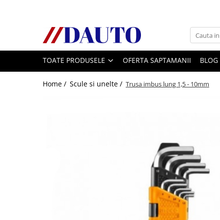
Toate Produsele
Bullbare, Suporti lumini camioane
TOATE PRODUSELE
OFERTA SAPTAMANII
BLOG
Accesorii inox
DAF
Home /
Scule si unelte /
Trusa imbus lung 1,5 - 10mm
CF Euro 6
DAF CF 85
DAF XF 105
Daf XF 95
DAF XF Euro 6
Daf XG
Ford
Iveco
MAN
TGA