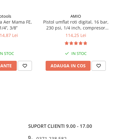
otools
AMIO
a Aer Mama FE,
Pistol umflat roti digital, 16 bar,
Cleste mul
1/4’’, 3/8’’
230 psi, 1/4 inch, compresor
20cm, 
aer pentru anvelope auto
sertiza
 14,87 Lei
114,25 Lei
IN STOC
IN STOC
IANTE
ADAUGA IN COS
ADAUG
SUPORT CLIENTI
9.00 - 17.00
0371 238 582