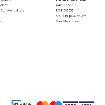
ookies
J24/1061/2019
e Confidentialitate
RO41082652
Str. Principala, Nr. 395
i
Sieu, Maramures