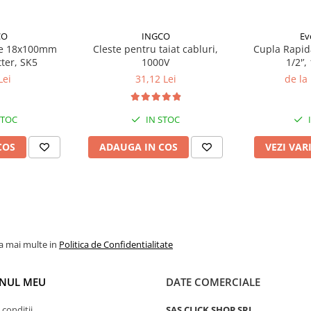
CO
INGCO
Ev
me 18x100mm
Cleste pentru taiat cabluri,
Cupla Rapid
tter, SK5
1000V
1/2'’, 
Lei
31,12 Lei
de la
STOC
IN STOC
COS
ADAUGA IN COS
VEZI VAR
la mai multe in
Politica de Confidentialitate
NUL MEU
DATE COMERCIALE
 conditii
SAS CLICK SHOP SRL