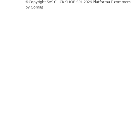
©Copyright SAS CLICK SHOP SRL 2026
Platforma E-commerc
Rampe luminoase girofar
by Gomag
Rezistoare CANBUS LED
Stroboscoape Auto
Suporturi pentru girofare auto si
camion
Veste Reflectorizante de Avertizare
Elemente Caroserie
Capace inox si jante
Capace piulite
Deflectoare geam
Oglinzi auto
Parasolare Camion – Cabina si
Accesorii
Protectii si pasaje roti
Reclame Luminoase