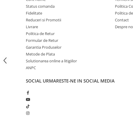
Proiectoare suplimentare, Camion,
Status comanda
Politica C
Off Road
Fidelitate
Politica d
Proiectoare Full LED
Reduceri si Promotii
Contact
Livrare
Despre no
Proiectoare Halogen plus LED
Politica de Retur
Dispozitive Avertizare
Formular de Retur
Accesorii Goarne Pneumatice
Garantia Produselor
Autocolante reflectorizante si
Metode de Plata
fluorescente
Solutionarea online a litigiilor
Avertizare sonora
ANPC
Claxoane Auto si Semnale Electrice
SOCIAL
URMARESTE-NE IN SOCIAL MEDIA
de Avertizare
Goarne si trompete cu aer
Benzi si placi reflectorizante
Girofaruri auto si camion
Goarne / Trompete Pneumatice
Kituri Instalare Goarne
Pneumatice