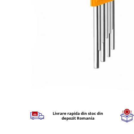
TGL
TGS
TGX
Mercedes Actros
Mercedes Actros MP2
Mercedes Actros MP3
Mercedes Actros MP4, MP5
Mercedes Actros MP6
Mercedes Arocs
RENAULT
Magnum
Premium
Distribuie
T Line
pe
Scania
Facebook
Livrare rapida din stoc din
depozit Romania
Scania R S G P Next Generation
Scania RPG