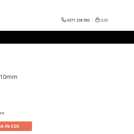
0371 238 582
0,00
- 10mm
are
A IN COS