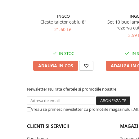
Lampi de ceata
Lampi Gabarit LED
INGCO
ING
Cleste taietor cablu 8''
Set 10 buc la
Lampi gabarit auto si remorci
rezerva cu
21,60 Lei
Lampi gabarit cu brat auto si
3,59 
remorci
Lampi interior, Plafoniere
IN STOC
IN 
Lampi LED auto dedicate
Lampi numar Inmatriculare
ADAUGA IN COS
ADAUGA IN 
Lampi Stop, Semnalizare & Triple
Lampi Fata cu Bec & Semnalizare
Newsletter
Nu rata ofertele si promotiile noastre
Lampi Fata LED & Semnalizare
Lampi Spate cu Bec & Triple
Lampi Spate LED & Triple
Vreau sa primesc newsletter cu promotiile magazinului. Af
Seturi Lampi Spate Triple
Lumini de Zi, DRL
CLIENTI SI SERVICII
MAGAZI
Proiectoare de lucru si marsarier
Cont home
Termeni si