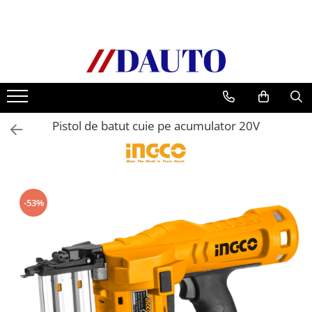
Toate Produsele
Bullbare, Suporti lumini camioane
Accesorii inox
DAF
Pistol de batut cuie pe acumulator 20V
CF Euro 6
DAF CF 85
DAF XF 105
Daf XF 95
-53%
DAF XF Euro 6
Daf XG
Ford
Iveco
MAN
TGA