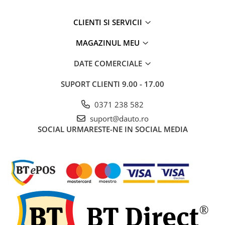
Rampe luminoase girofar
CLIENTI SI SERVICII
Rezistoare CANBUS LED
MAGAZINUL MEU
Stroboscoape Auto
Suporturi pentru girofare auto si
DATE COMERCIALE
camion
SUPORT CLIENTI
9.00 - 17.00
Veste Reflectorizante de Avertizare
Elemente Caroserie
0371 238 582
Capace inox si jante
suport@dauto.ro
Capace piulite
SOCIAL
URMARESTE-NE IN SOCIAL MEDIA
Deflectoare geam
Oglinzi auto
Parasolare Camion – Cabina si
Accesorii
Protectii si pasaje roti
Reclame Luminoase