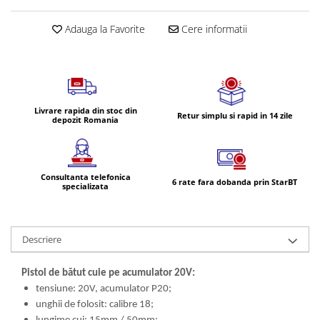
Volvo
Volvo Aero
Adauga la Favorite
Cere informatii
Volvo FH 2 Euro 4
Volvo FH 3 Euro 5
Volvo FH 4 Euro 6
Volvo Model FM
Livrare rapida din stoc din
Retur simplu si rapid in 14 zile
Lumini, Becuri, Proiectoare
depozit Romania
Accesorii iluminare LED camioane
Bare LED (LED Bar) off-road, auto
si camion
Consultanta telefonica
6 rate fara dobanda prin StarBT
specializata
Becuri auto
Becuri Halogen Auto
Becuri Led Auto
Descriere
Becuri Xenon Auto
Seturi de Becuri Auto
Pistol de bătut cuie pe acumulator 20V:
tensiune: 20V, acumulator P20;
Faruri Camioane, Utilaje &
unghii de folosit: calibre 18;
Tractoare