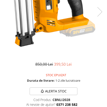
TGL
TGS
TGX
Mercedes Actros
Mercedes Actros MP2
Mercedes Actros MP3
Mercedes Actros MP4, MP5
Mercedes Actros MP6
Mercedes Arocs
RENAULT
850,00 Lei
399,50 Lei
Magnum
STOC EPUIZAT
Premium
Durata de livrare:
1-2 zile lucratoare
T Line
Scania
ALERTA STOC
Scania R S G P Next Generation
Cod Produs:
CBNLI2028
Scania RPG
Ai nevoie de ajutor?
0371 238 582