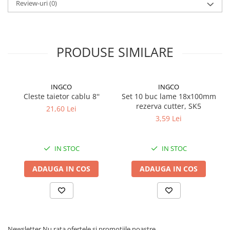
Review-uri
(0)
PRODUSE SIMILARE
INGCO
INGCO
Cleste taietor cablu 8''
Set 10 buc lame 18x100mm
rezerva cutter, SK5
21,60 Lei
3,59 Lei
IN STOC
IN STOC
ADAUGA IN COS
ADAUGA IN COS
Newsletter
Nu rata ofertele si promotiile noastre