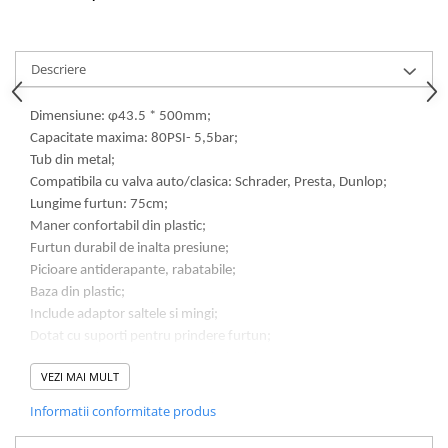
Descriere
Dimensiune: φ43.5 * 500mm;
Capacitate maxima: 80PSI- 5,5bar;
Tub din metal;
Compatibila cu valva auto/clasica: Schrader, Presta, Dunlop;
Lungime furtun: 75cm;
Maner confortabil din plastic;
Furtun durabil de inalta presiune;
Picioare antiderapante, rabatabile;
Baza din plastic;
Include adaptor saltele si mingi;
Dotat cu suporti pentru prindere furtun;
Dupa o perioada indelungata de folosire se recomanda a se
VEZI MAI MULT
injecta putin lubrifiant, in interiorul tubului.
Informatii conformitate produs