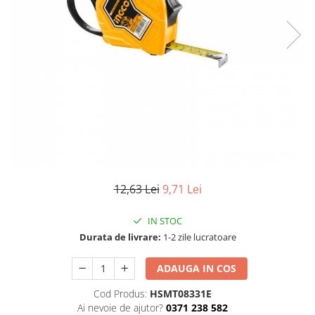
TGL
TGS
TGX
Mercedes Actros
Mercedes Actros MP2
Mercedes Actros MP3
Mercedes Actros MP4, MP5
Mercedes Actros MP6
Mercedes Arocs
RENAULT
12,63 Lei
9,71 Lei
Magnum
IN STOC
Premium
Durata de livrare:
1-2 zile lucratoare
T Line
Scania
ADAUGA IN COS
Scania R S G P Next Generation
Cod Produs:
HSMT08331E
Scania RPG
Ai nevoie de ajutor?
0371 238 582