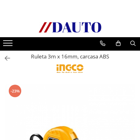
Toate Produsele
Bullbare, Suporti lumini camioane
Accesorii inox
DAF
Ruleta 3m x 16mm, carcasa ABS
CF Euro 6
DAF CF 85
DAF XF 105
Daf XF 95
-23%
DAF XF Euro 6
Daf XG
Ford
Iveco
MAN
TGA