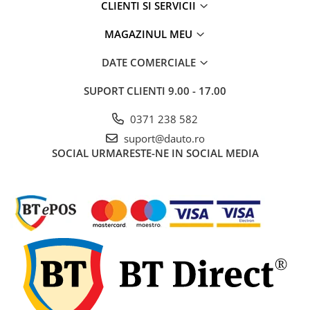
CLIENTI SI SERVICII
Rampe luminoase girofar
MAGAZINUL MEU
Rezistoare CANBUS LED
Stroboscoape Auto
DATE COMERCIALE
Suporturi pentru girofare auto si
SUPORT CLIENTI
9.00 - 17.00
camion
Veste Reflectorizante de Avertizare
0371 238 582
Elemente Caroserie
suport@dauto.ro
SOCIAL
URMARESTE-NE IN SOCIAL MEDIA
Capace inox si jante
Capace piulite
Deflectoare geam
Oglinzi auto
Parasolare Camion – Cabina si
Accesorii
Protectii si pasaje roti
Reclame Luminoase