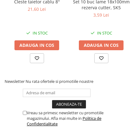
Cleste taietor cablu 8''
Set 10 buc lame 18x100mm
EFICIENTĂ:
cu buton dublu de blocare / deblocare, atât în partea
Proiectoare suplimentare, Camion,
rezerva cutter, SK5
21,60 Lei
Off Road
inferioară și superioară pentru o mai bună și ușoară utilizare.
3,59 Lei
Proiectoare Full LED
Proiectoare Halogen plus LED
IN STOC
IN STOC
Dispozitive Avertizare
Accesorii Goarne Pneumatice
ADAUGA IN COS
ADAUGA IN COS
Autocolante reflectorizante si
fluorescente
Avertizare sonora
Claxoane Auto si Semnale Electrice
Newsletter
Nu rata ofertele si promotiile noastre
de Avertizare
Goarne si trompete cu aer
Benzi si placi reflectorizante
Girofaruri auto si camion
Vreau sa primesc newsletter cu promotiile
magazinului. Afla mai multe in
Politica de
Goarne / Trompete Pneumatice
Confidentialitate
Kituri Instalare Goarne
Pneumatice