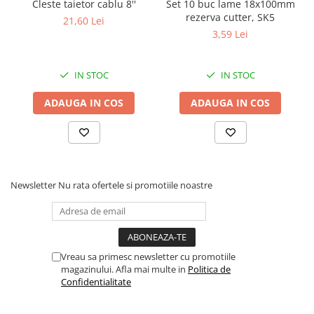
Cleste taietor cablu 8''
Set 10 buc lame 18x100mm
Proiectoare suplimentare, Camion,
rezerva cutter, SK5
21,60 Lei
Off Road
3,59 Lei
Proiectoare Full LED
Proiectoare Halogen plus LED
IN STOC
IN STOC
Dispozitive Avertizare
Accesorii Goarne Pneumatice
ADAUGA IN COS
ADAUGA IN COS
Autocolante reflectorizante si
fluorescente
Avertizare sonora
Claxoane Auto si Semnale Electrice
Newsletter
Nu rata ofertele si promotiile noastre
de Avertizare
Goarne si trompete cu aer
Benzi si placi reflectorizante
Girofaruri auto si camion
Vreau sa primesc newsletter cu promotiile
magazinului. Afla mai multe in
Politica de
Goarne / Trompete Pneumatice
Confidentialitate
Kituri Instalare Goarne
Pneumatice