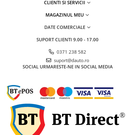
CLIENTI SI SERVICII
Rampe luminoase girofar
MAGAZINUL MEU
Rezistoare CANBUS LED
Stroboscoape Auto
DATE COMERCIALE
Suporturi pentru girofare auto si
SUPORT CLIENTI
9.00 - 17.00
camion
Veste Reflectorizante de Avertizare
0371 238 582
Elemente Caroserie
suport@dauto.ro
SOCIAL
URMARESTE-NE IN SOCIAL MEDIA
Capace inox si jante
Capace piulite
Deflectoare geam
Oglinzi auto
Parasolare Camion – Cabina si
Accesorii
Protectii si pasaje roti
Reclame Luminoase