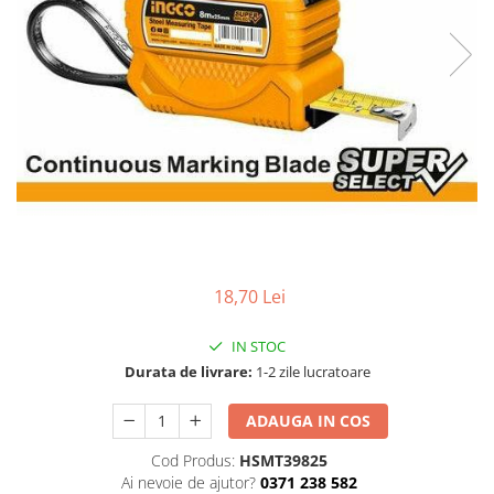
TGL
TGS
TGX
Mercedes Actros
Mercedes Actros MP2
Mercedes Actros MP3
Mercedes Actros MP4, MP5
Mercedes Actros MP6
Mercedes Arocs
RENAULT
18,70 Lei
Magnum
IN STOC
Premium
Durata de livrare:
1-2 zile lucratoare
T Line
Scania
ADAUGA IN COS
Scania R S G P Next Generation
Cod Produs:
HSMT39825
Scania RPG
Ai nevoie de ajutor?
0371 238 582