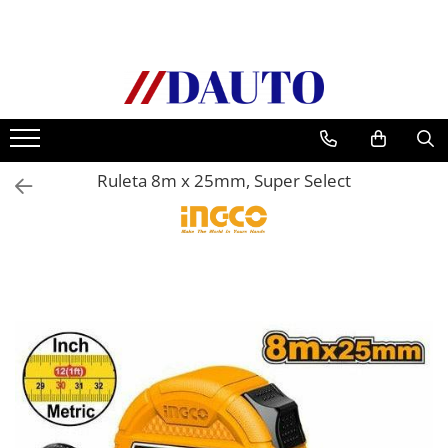
Toate Produsele
Bullbare, Suporti lumini camioane
Accesorii inox
DAF
Ruleta 8m x 25mm, Super Select
CF Euro 6
DAF CF 85
DAF XF 105
Daf XF 95
DAF XF Euro 6
Daf XG
Ford
Iveco
MAN
TGA