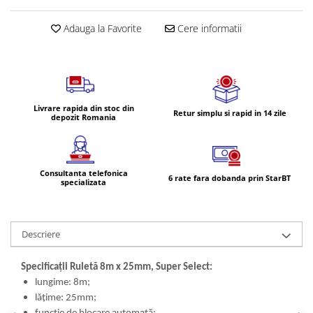
Volvo
Volvo Aero
Adauga la Favorite
Cere informatii
Volvo FH 2 Euro 4
Volvo FH 3 Euro 5
Volvo FH 4 Euro 6
Volvo Model FM
Livrare rapida din stoc din
Retur simplu si rapid in 14 zile
Lumini, Becuri, Proiectoare
depozit Romania
Accesorii iluminare LED camioane
Bare LED (LED Bar) off-road, auto
si camion
Consultanta telefonica
6 rate fara dobanda prin StarBT
specializata
Becuri auto
Becuri Halogen Auto
Becuri Led Auto
Descriere
Becuri Xenon Auto
Seturi de Becuri Auto
Specificații Ruletă 8m x 25mm, Super Select:
lungime: 8m;
Faruri Camioane, Utilaje &
lățime: 25mm;
Tractoare