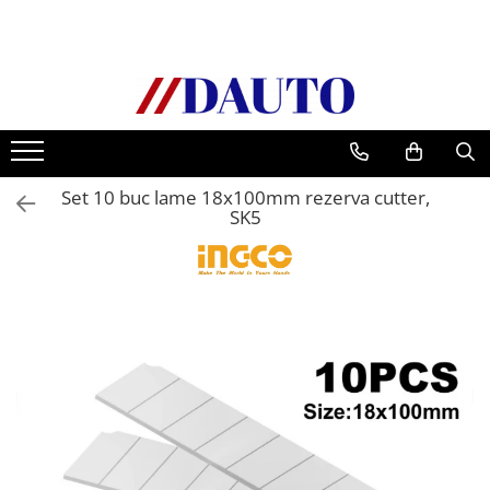
Toate Produsele
Bullbare, Suporti lumini camioane
Accesorii inox
DAF
Set 10 buc lame 18x100mm rezerva cutter,
CF Euro 6
SK5
DAF CF 85
DAF XF 105
Daf XF 95
DAF XF Euro 6
Daf XG
Ford
Iveco
MAN
TGA