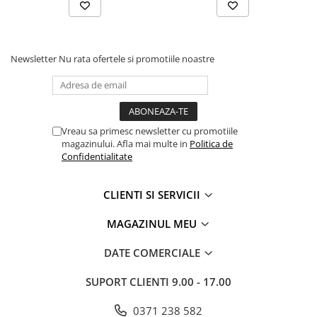
Proiectoare suplimentare, Camion,
Off Road
Proiectoare Full LED
Newsletter
Nu rata ofertele si promotiile noastre
Proiectoare Halogen plus LED
Dispozitive Avertizare
Accesorii Goarne Pneumatice
Autocolante reflectorizante si
Vreau sa primesc newsletter cu promotiile
fluorescente
magazinului. Afla mai multe in
Politica de
Confidentialitate
Avertizare sonora
Claxoane Auto si Semnale Electrice
CLIENTI SI SERVICII
de Avertizare
Goarne si trompete cu aer
MAGAZINUL MEU
Benzi si placi reflectorizante
DATE COMERCIALE
Girofaruri auto si camion
Goarne / Trompete Pneumatice
SUPORT CLIENTI
9.00 - 17.00
Kituri Instalare Goarne
0371 238 582
Pneumatice