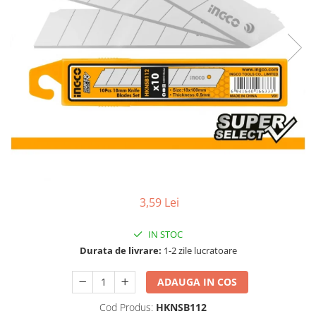
TGL
TGS
TGX
Mercedes Actros
Mercedes Actros MP2
Mercedes Actros MP3
Mercedes Actros MP4, MP5
Mercedes Actros MP6
Mercedes Arocs
RENAULT
3,59 Lei
Magnum
Premium
IN STOC
T Line
Durata de livrare:
1-2 zile lucratoare
Scania
ADAUGA IN COS
Scania R S G P Next Generation
Scania RPG
Cod Produs:
HKNSB112