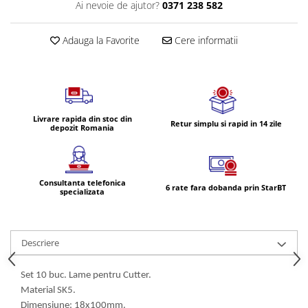
Volvo
Ai nevoie de ajutor?
0371 238 582
Volvo Aero
Adauga la Favorite
Cere informatii
Volvo FH 2 Euro 4
Volvo FH 3 Euro 5
Volvo FH 4 Euro 6
Volvo Model FM
Lumini, Becuri, Proiectoare
Livrare rapida din stoc din
Retur simplu si rapid in 14 zile
depozit Romania
Accesorii iluminare LED camioane
Bare LED (LED Bar) off-road, auto
si camion
Consultanta telefonica
6 rate fara dobanda prin StarBT
Becuri auto
specializata
Becuri Halogen Auto
Becuri Led Auto
Descriere
Becuri Xenon Auto
Seturi de Becuri Auto
Set 10 buc. Lame pentru Cutter.
Faruri Camioane, Utilaje &
Material SK5.
Tractoare
Dimensiune: 18x100mm.