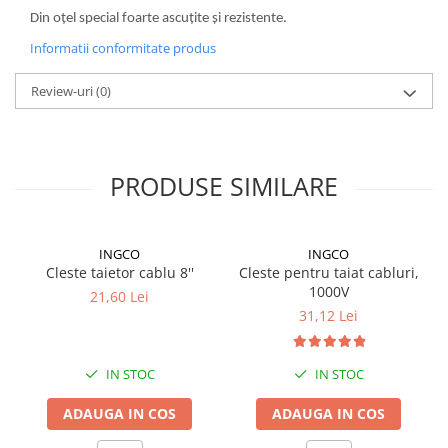
Lampi de ceata
Din oțel special foarte ascuțite și rezistente.
Lampi Gabarit LED
Informatii conformitate produs
Lampi gabarit auto si remorci
Review-uri
(0)
Lampi gabarit cu brat auto si
remorci
Lampi interior, Plafoniere
Lampi LED auto dedicate
PRODUSE SIMILARE
Lampi numar Inmatriculare
Lampi Stop, Semnalizare & Triple
INGCO
INGCO
Lampi Fata cu Bec & Semnalizare
Cleste taietor cablu 8''
Cleste pentru taiat cabluri,
1000V
Lampi Fata LED & Semnalizare
21,60 Lei
31,12 Lei
Lampi Spate cu Bec & Triple
Lampi Spate LED & Triple
Seturi Lampi Spate Triple
IN STOC
IN STOC
Lumini de Zi, DRL
ADAUGA IN COS
ADAUGA IN COS
Proiectoare de lucru si marsarier