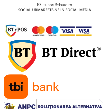
suport@dauto.ro
Rampe luminoase girofar
SOCIAL
URMARESTE-NE IN SOCIAL MEDIA
Rezistoare CANBUS LED
Stroboscoape Auto
Suporturi pentru girofare auto si
camion
Veste Reflectorizante de Avertizare
Elemente Caroserie
Capace inox si jante
Capace piulite
Deflectoare geam
Oglinzi auto
Parasolare Camion – Cabina si
Accesorii
Protectii si pasaje roti
Reclame Luminoase