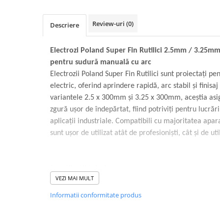
Volvo
Volvo Aero
Review-uri
(0)
Descriere
Volvo FH 2 Euro 4
Volvo FH 3 Euro 5
Electrozi Poland Super Fin Rutilici 2.5mm / 3.25m
Volvo FH 4 Euro 6
pentru sudură manuală cu arc
Volvo Model FM
Electrozii Poland Super Fin Rutilici sunt proiectați p
Lumini, Becuri, Proiectoare
electric, oferind aprindere rapidă, arc stabil și finisaj
Accesorii iluminare LED camioane
variantele 2.5 x 300mm și 3.25 x 300mm, aceștia asi
Bare LED (LED Bar) off-road, auto
zgură ușor de îndepărtat, fiind potriviți pentru lucrări
si camion
aplicații industriale. Compatibili cu majoritatea apar
sunt ușor de utilizat atât de profesioniști, cât și de uti
Becuri auto
Becuri Halogen Auto
Becuri Led Auto
Specificații tehnice:
Becuri Xenon Auto
VEZI MAI MULT
Cod produs: B1690 / B1691
Seturi de Becuri Auto
Informatii conformitate produs
Brand: Poland
Faruri Camioane, Utilaje &
Tractoare
Model: Super Fin - Rutilici