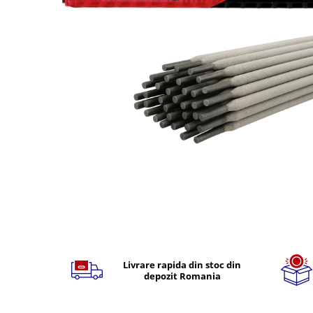
TGL
TGS
TGX
Mercedes Actros
Mercedes Actros MP2
Mercedes Actros MP3
Mercedes Actros MP4, MP5
Mercedes Actros MP6
Mercedes Arocs
RENAULT
Magnum
Premium
Distribuie
T Line
pe
Scania
Facebook
Livrare rapida din stoc din
depozit Romania
Scania R S G P Next Generation
Scania RPG