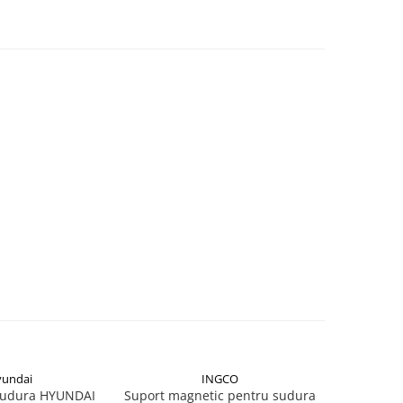
undai
INGCO
 sudura HYUNDAI
Suport magnetic pentru sudura
Clest