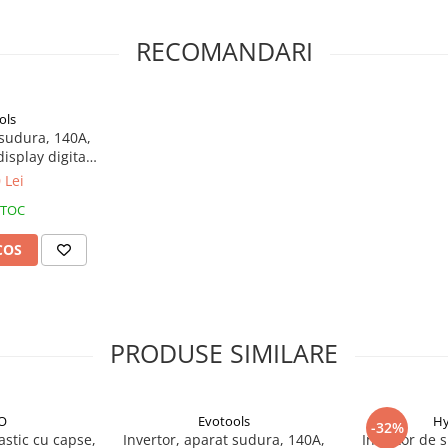
m
RECOMANDARI
ols
 sudura, 140A,
isplay digital,
bil
 Lei
STOC
COS
PRODUSE SIMILARE
O
Evotools
Hy
-32%
astic cu capse,
Invertor, aparat sudura, 140A,
Invertor de