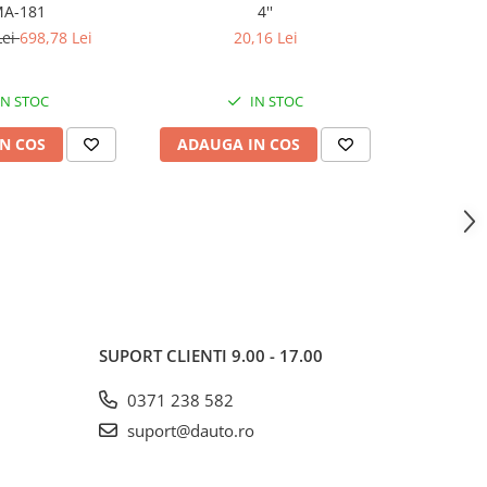
A-181
4''
Porte
Lei
698,78 Lei
20,16 Lei
IN STOC
IN STOC
N COS
ADAUGA IN COS
ADAUG
SUPORT CLIENTI
9.00 - 17.00
0371 238 582
suport@dauto.ro