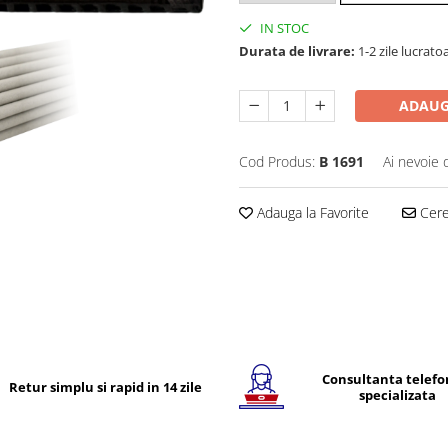
IN STOC
Durata de livrare:
1-2 zile lucrato
ADAUG
Cod Produs:
B 1691
Ai nevoie 
Adauga la Favorite
Cere 
Consultanta telefo
Retur simplu si rapid in 14 zile
specializata