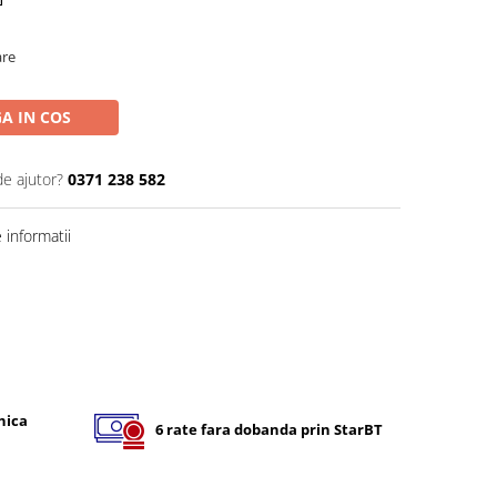
are
A IN COS
de ajutor?
0371 238 582
informatii
nica
6 rate fara dobanda prin StarBT