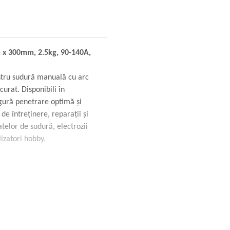
m x 300mm, 2.5kg, 90-140A,
entru sudură manuală cu arc
 curat. Disponibili în
gură penetrare optimă și
 de întreținere, reparații și
atelor de sudură, electrozii
lizatori hobby.