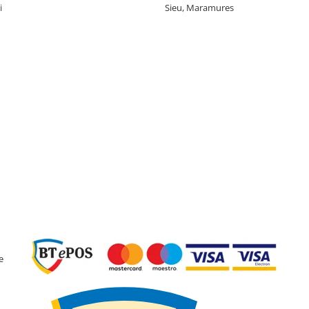
i
Sieu, Maramures
tilizare versatilă
uri curate, stabile și
e