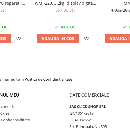
ru reparatii
WMI-220, 3.2kg, display digital,
MM
mponente auto
portabil
Lei
357,80 Lei
1.032,28 
electric și sunt compatibili cu
STOC
IN STOC
COS
ADAUGA IN COS
ADAUGA I
ditate pentru a menține
la mai multe in
Politica de Confidentialitate
ierelor de reparații,
zi fiabili și ușor de utilizat.
NUL MEU
DATE COMERCIALE
 conditii
SAS CLICK SHOP SRL
ookies
J24/1061/2019
tățile de aprindere și
e Confidentialitate
RO41082652
Str. Principala, Nr. 395