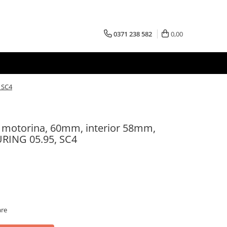
0371 238 582
0,00
 SC4
 motorina, 60mm, interior 58mm,
URING 05.95, SC4
are