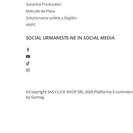
Garantia Produselor
Rampe luminoase girofar
Metode de Plata
Rezistoare CANBUS LED
Solutionarea online a litigiilor
ANPC
Stroboscoape Auto
Suporturi pentru girofare auto si
SOCIAL
URMARESTE-NE IN SOCIAL MEDIA
camion
Veste Reflectorizante de Avertizare
Elemente Caroserie
Capace inox si jante
Capace piulite
Deflectoare geam
©Copyright SAS CLICK SHOP SRL 2026
Platforma E-commerc
Oglinzi auto
by Gomag
Parasolare Camion – Cabina si
Accesorii
Protectii si pasaje roti
Reclame Luminoase