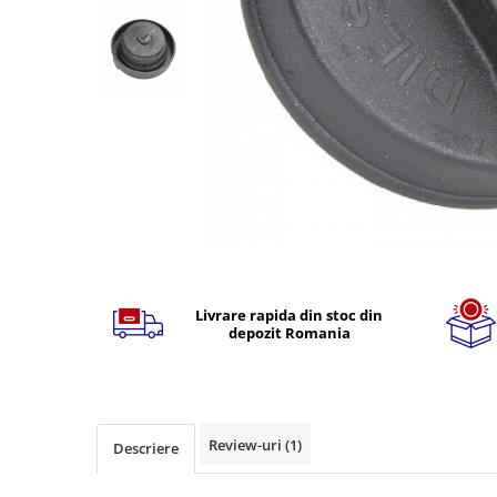
TGL
TGS
TGX
Mercedes Actros
Mercedes Actros MP2
Mercedes Actros MP3
Mercedes Actros MP4, MP5
Mercedes Actros MP6
Mercedes Arocs
Distribuie
pe
RENAULT
Facebook
Livrare rapida din stoc din
Magnum
depozit Romania
Premium
T Line
Scania
Scania R S G P Next Generation
Review-uri
(1)
Descriere
Scania RPG