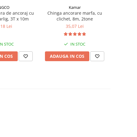
NGCO
Kamar
-33%
ra de ancoraj cu
Chinga ancorare marfa, cu
Chinga a
carlig, 3T x 10m
clichet, 8m, 2tone
clich
,18 Lei
35,07 Lei
28,5
IN STOC
IN STOC
N COS
ADAUGA IN COS
ADAUG