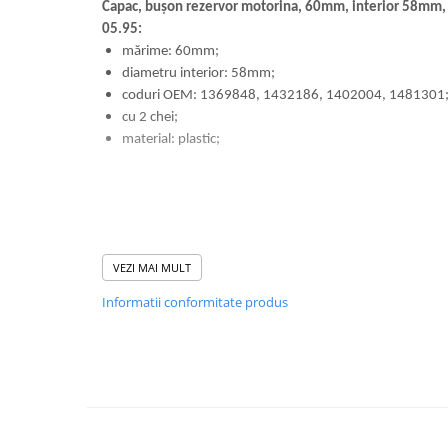
Volvo
Capac, bușon rezervor motorina, 60mm, interior 58mm,
05.95:
Volvo Aero
mărime: 60mm;
Volvo FH 2 Euro 4
diametru interior: 58mm;
Volvo FH 3 Euro 5
coduri OEM: 1369848, 1432186, 1402004, 1481301
Volvo FH 4 Euro 6
cu 2 chei;
Volvo Model FM
material: plastic;
Lumini, Becuri, Proiectoare
Accesorii iluminare LED camioane
Bare LED (LED Bar) off-road, auto
si camion
VEZI MAI MULT
Becuri auto
Informatii conformitate produs
Becuri Halogen Auto
Becuri Led Auto
Becuri Xenon Auto
Seturi de Becuri Auto
Faruri Camioane, Utilaje &
Tractoare