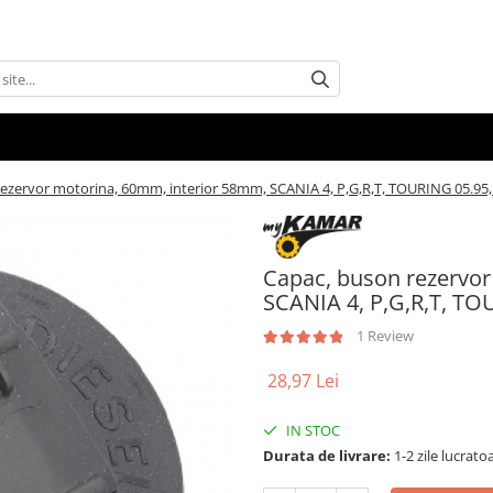
ezervor motorina, 60mm, interior 58mm, SCANIA 4, P,G,R,T, TOURING 05.95,
Capac, buson rezervor
SCANIA 4, P,G,R,T, TO
1 Review
28,97 Lei
IN STOC
Durata de livrare:
1-2 zile lucrato