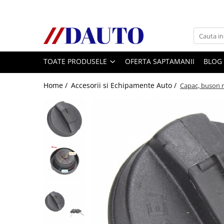
Toate Produsele
Bullbare, Suporti lumini camioane
TOATE PRODUSELE
OFERTA SAPTAMANII
BLOG
Accesorii inox
DAF
Home /
Accesorii si Echipamente Auto /
Capac, buson r
CF Euro 6
DAF CF 85
DAF XF 105
Daf XF 95
DAF XF Euro 6
Daf XG
Ford
Iveco
MAN
TGA