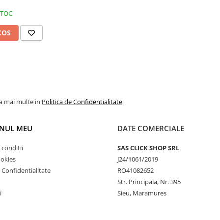
e montat la mașinile care au
STOC
 au funcționalitatea completă. De
imentar în timpul deșurubării/
COS
uia. Capacele de rezervor pot fi
la mai multe in
Politica de Confidentialitate
NUL MEU
DATE COMERCIALE
 conditii
SAS CLICK SHOP SRL
ookies
J24/1061/2019
e Confidentialitate
RO41082652
Str. Principala, Nr. 395
i
Sieu, Maramures