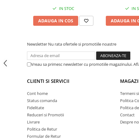
Proiectoare suplimentare, Camion,
SIGURANȚĂ:
bușonul de inchidere rezervor ar trebui să fi
IN STOC
IN 
Off Road
rezervorul ajustat la tipul său de capac și la mașinile care
asemenea, este interzisă utilizarea oricărui dispozitiv supl
Proiectoare Full LED
ADAUGA IN COS
ADAUGA IN 
șurubării capacului, deoarece poate cauza defectarea acest
Proiectoare Halogen plus LED
folosite numai în conformitate cu destinația lor.
Dispozitive Avertizare
Newsletter
Nu rata ofertele si promotiile noastre
Accesorii Goarne Pneumatice
Autocolante reflectorizante si
fluorescente
Vreau sa primesc newsletter cu promotiile magazinului. Af
Avertizare sonora
Claxoane Auto si Semnale Electrice
CLIENTI SI SERVICII
MAGAZI
de Avertizare
Cont home
Termeni si
Goarne si trompete cu aer
Status comanda
Politica C
Benzi si placi reflectorizante
Fidelitate
Politica d
Girofaruri auto si camion
Reduceri si Promotii
Contact
Goarne / Trompete Pneumatice
Livrare
Despre no
Politica de Retur
Kituri Instalare Goarne
Formular de Retur
Pneumatice