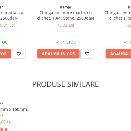
ar
Kamar
I
re marfa, cu
Chinga ancorare marfa, cu
Chinga, centu
, 2500daN
clichet, 10M, 5tone, 2500daN
clichet si 
9,31 Lei
75,32 Lei
79
STOC
IN STOC
COS
ADAUGA IN COS
ADAUGA I
PRODUSE SIMILARE
ar
abil cu închiderea rezervorului
10mm x 160mm,
aterial plastic, rezistent la
ru
,07 Lei
chide în coditii de siguranță