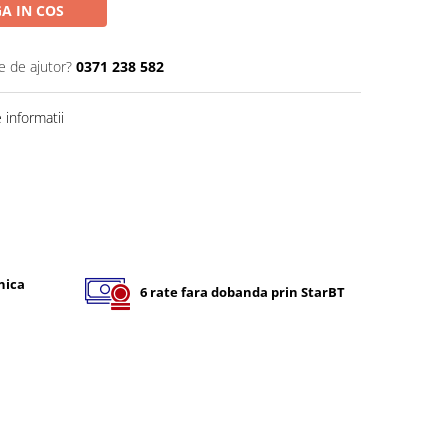
A IN COS
e de ajutor?
0371 238 582
informatii
nica
6 rate fara dobanda prin StarBT