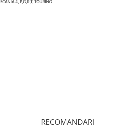
 SCANIA 4, P,G,R,T, TOURING
;
RECOMANDARI