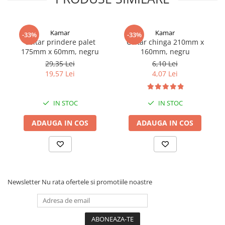
Rampe luminoase girofar
Rezistoare CANBUS LED
Kamar
Kamar
-33%
-33%
Coltar prindere palet
Coltar chinga 210mm x
Stroboscoape Auto
175mm x 60mm, negru
160mm, negru
Suporturi pentru girofare auto si
29,35 Lei
6,10 Lei
camion
19,57 Lei
4,07 Lei
Veste Reflectorizante de Avertizare
Elemente Caroserie
IN STOC
IN STOC
Capace inox si jante
ADAUGA IN COS
ADAUGA IN COS
Capace piulite
Deflectoare geam
Oglinzi auto
Parasolare Camion – Cabina si
Newsletter
Nu rata ofertele si promotiile noastre
Accesorii
Protectii si pasaje roti
Reclame Luminoase