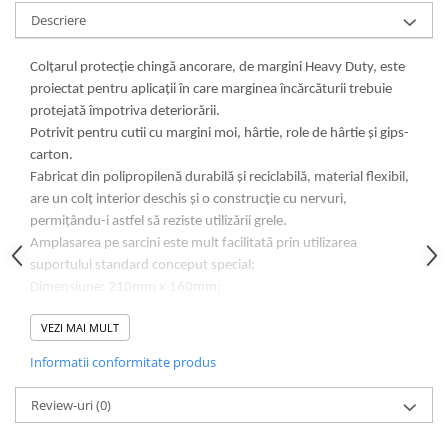
Lampi de ceata
Descriere
Lampi Gabarit LED
Colțarul protecție chingă ancorare, de margini Heavy Duty, este
Lampi gabarit auto si remorci
proiectat pentru aplicații în care marginea încărcăturii trebuie
Lampi gabarit cu brat auto si
protejată împotriva deteriorării.
remorci
Potrivit pentru cutii cu margini moi, hârtie, role de hârtie și gips-
Lampi interior, Plafoniere
carton.
Lampi LED auto dedicate
Fabricat din polipropilenă durabilă și reciclabilă, material flexibil,
are un colț interior deschis și o construcție cu nervuri,
Lampi numar Inmatriculare
permițându-i astfel să reziste utilizării grele.
Lampi Stop, Semnalizare & Triple
Amplasarea pe sarcini este mult facilitată prin utilizarea
suportului standard conceput special;
Lampi Fata cu Bec & Semnalizare
Dimensiune: 210mm x 160mm;
Lampi Fata LED & Semnalizare
Latime chinga: 6.5cm;
Lampi Spate cu Bec & Triple
VEZI MAI MULT
Lampi Spate LED & Triple
Informatii conformitate produs
Seturi Lampi Spate Triple
Lumini de Zi, DRL
Review-uri
(0)
Proiectoare de lucru si marsarier