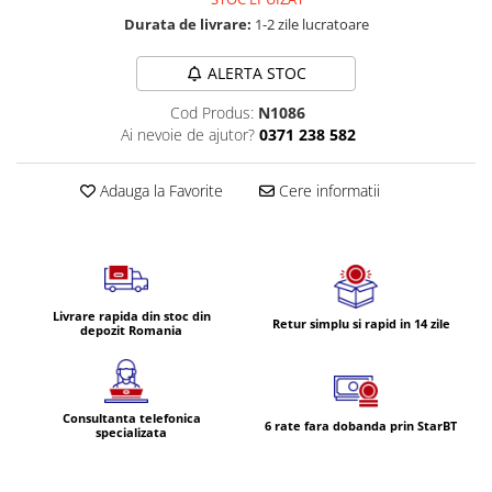
Volvo
Durata de livrare:
1-2 zile lucratoare
Volvo Aero
Volvo FH 2 Euro 4
ALERTA STOC
Volvo FH 3 Euro 5
Cod Produs:
N1086
Volvo FH 4 Euro 6
Ai nevoie de ajutor?
0371 238 582
Volvo Model FM
Lumini, Becuri, Proiectoare
Adauga la Favorite
Cere informatii
Accesorii iluminare LED camioane
Bare LED (LED Bar) off-road, auto
si camion
Becuri auto
Livrare rapida din stoc din
Retur simplu si rapid in 14 zile
depozit Romania
Becuri Halogen Auto
Becuri Led Auto
Becuri Xenon Auto
Consultanta telefonica
Seturi de Becuri Auto
6 rate fara dobanda prin StarBT
specializata
Faruri Camioane, Utilaje &
Tractoare