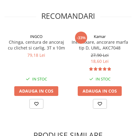
Proiectoare suplimentare, Camion,
Off Road
RECOMANDARI
Proiectoare Full LED
Proiectoare Halogen plus LED
Dispozitive Avertizare
INGCO
Kamar
-33%
Chinga, centura de ancoraj
Inele fixare, ancorare marfa
Accesorii Goarne Pneumatice
cu clichet si carlig, 3T x 10m
tip D, UML, AKC7048
Autocolante reflectorizante si
79,18 Lei
27,90 Lei
fluorescente
18,60 Lei
Avertizare sonora
Claxoane Auto si Semnale Electrice
IN STOC
IN STOC
de Avertizare
ADAUGA IN COS
ADAUGA IN COS
Goarne si trompete cu aer
Benzi si placi reflectorizante
Girofaruri auto si camion
Goarne / Trompete Pneumatice
Kituri Instalare Goarne
PRODUSE SIMILARE
Pneumatice