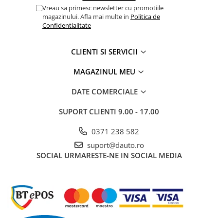
Electrice auto, camioane si remorci
Vreau sa primesc newsletter cu promotiile
magazinului. Afla mai multe in
Politica de
Borne si Conectori Baterie Auto
Confidentialitate
Cabluri Auto Spiralate
Cabluri Multifilare Auto
CLIENTI SI SERVICII
Comutatoare si intrerupatoare
MAGAZINUL MEU
auto
Conectori Cabluri si Izolatie Auto
DATE COMERCIALE
Instalatii Electrice pentru Remorci
SUPORT CLIENTI
9.00 - 17.00
Instalatii Electrice Proiectoare
0371 238 582
Invertoare de tensiune
suport@dauto.ro
Prize bricheta & USB
SOCIAL
URMARESTE-NE IN SOCIAL MEDIA
Prize, stechere si mufe auto
Conectori instalatii electrice auto,
camion si remorca
Mufe si conectori auto etansi
Prize si conectori alimentare 2/3