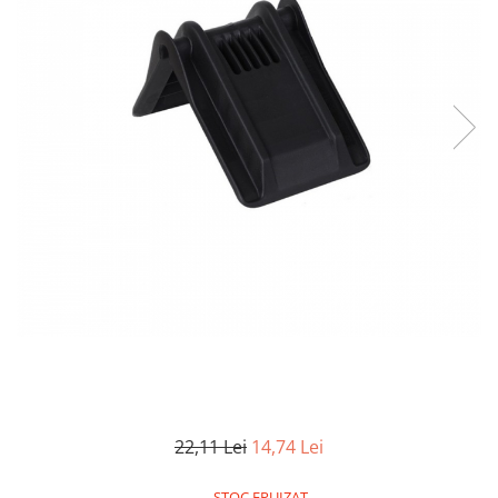
TGL
TGS
TGX
Mercedes Actros
Mercedes Actros MP2
Mercedes Actros MP3
Mercedes Actros MP4, MP5
Mercedes Actros MP6
Mercedes Arocs
RENAULT
Magnum
Premium
T Line
Scania
22,11 Lei
14,74 Lei
Scania R S G P Next Generation
Scania RPG
STOC EPUIZAT