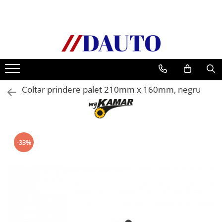
Toate Produsele
Bullbare, Suporti lumini camioane
Accesorii inox
DAF
Coltar prindere palet 210mm x 160mm, negru
CF Euro 6
DAF CF 85
DAF XF 105
Daf XF 95
-33%
DAF XF Euro 6
Daf XG
Ford
Iveco
MAN
TGA