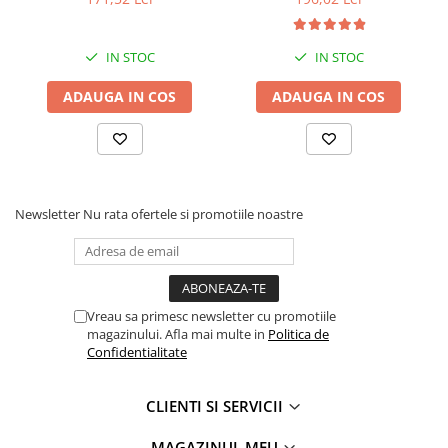
Rampe luminoase girofar
Rezistoare CANBUS LED
IN STOC
IN STOC
Stroboscoape Auto
ADAUGA IN COS
ADAUGA IN COS
Suporturi pentru girofare auto si
camion
Veste Reflectorizante de Avertizare
Elemente Caroserie
Newsletter
Nu rata ofertele si promotiile noastre
Capace inox si jante
Capace piulite
Deflectoare geam
Vreau sa primesc newsletter cu promotiile
Oglinzi auto
magazinului. Afla mai multe in
Politica de
Parasolare Camion – Cabina si
Confidentialitate
Accesorii
Protectii si pasaje roti
CLIENTI SI SERVICII
Reclame Luminoase
MAGAZINUL MEU