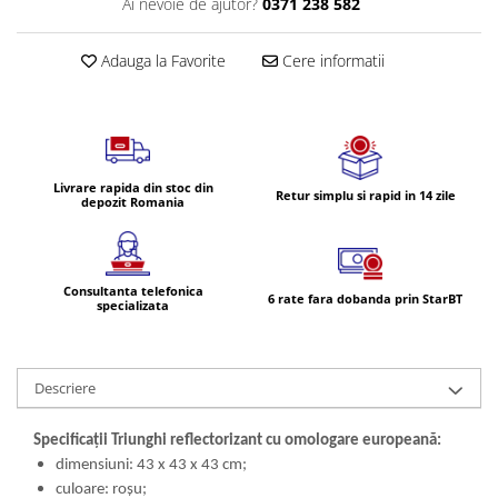
Ai nevoie de ajutor?
0371 238 582
Volvo
Volvo Aero
Adauga la Favorite
Cere informatii
Volvo FH 2 Euro 4
Volvo FH 3 Euro 5
Volvo FH 4 Euro 6
Volvo Model FM
Lumini, Becuri, Proiectoare
Livrare rapida din stoc din
Retur simplu si rapid in 14 zile
depozit Romania
Accesorii iluminare LED camioane
Bare LED (LED Bar) off-road, auto
si camion
Consultanta telefonica
6 rate fara dobanda prin StarBT
Becuri auto
specializata
Becuri Halogen Auto
Becuri Led Auto
Descriere
Becuri Xenon Auto
Seturi de Becuri Auto
Specificații Triunghi reflectorizant cu omologare europeană:
Faruri Camioane, Utilaje &
dimensiuni: 43 x 43 x 43 cm;
Tractoare
culoare: roșu;