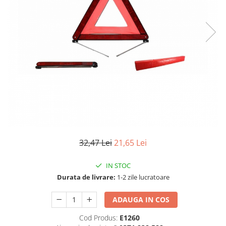
TGL
TGS
TGX
Mercedes Actros
Mercedes Actros MP2
Mercedes Actros MP3
Mercedes Actros MP4, MP5
Mercedes Actros MP6
Mercedes Arocs
RENAULT
32,47 Lei
21,65 Lei
Magnum
Premium
IN STOC
T Line
Durata de livrare:
1-2 zile lucratoare
Scania
ADAUGA IN COS
Scania R S G P Next Generation
Scania RPG
Cod Produs:
E1260