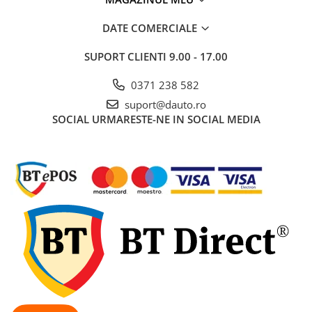
Electrice auto, camioane si remorci
DATE COMERCIALE
Borne si Conectori Baterie Auto
Cabluri Auto Spiralate
SUPORT CLIENTI
9.00 - 17.00
Cabluri Multifilare Auto
0371 238 582
Comutatoare si intrerupatoare
suport@dauto.ro
auto
SOCIAL
URMARESTE-NE IN SOCIAL MEDIA
Conectori Cabluri si Izolatie Auto
Instalatii Electrice pentru Remorci
Instalatii Electrice Proiectoare
Invertoare de tensiune
Prize bricheta & USB
Prize, stechere si mufe auto
Conectori instalatii electrice auto,
camion si remorca
Mufe si conectori auto etansi
Prize si conectori alimentare 2/3