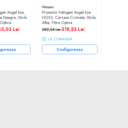
Wesem
Wesem
ogen Angel Eye
Proiector Halogen Angel Eye
Proiector 
 Neagra, Sticla
HOS2, Carcasa Cromata, Sticla
HOS2, Carc
 Optica
Alba, Fibra Optica
Albastra, F
5,03 Lei
318,53 Lei
382,24 Lei
415,56 Lei
LA COMANDA
LA CO
igureaza
Configureaza
Ad