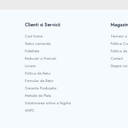
Borne si Conectori Baterie Auto
Cabluri Auto Spiralate
Cabluri Multifilare Auto
Clienti si Servicii
Magazin
Comutatoare si intrerupatoare
Cont home
Termeni si 
auto
Status comanda
Politica Co
Conectori Cabluri si Izolatie Auto
Fidelitate
Politica de
Instalatii Electrice pentru Remorci
Reduceri si Promotii
Contact
Instalatii Electrice Proiectoare
Livrare
Despre noi
Politica de Retur
Invertoare de tensiune
Formular de Retur
Prize bricheta & USB
Garantia Produselor
Prize, stechere si mufe auto
Metode de Plata
Conectori instalatii electrice auto, camion
Solutionarea online a litigiilor
si remorca
ANPC
Mufe si conectori auto etansi
Prize si conectori alimentare 2/3 pini