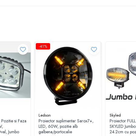
-41%
Ledson
Skyled
 Pozitie si Faza
Proiector suplimentar Sarox7+,
Proiector FULL
V,
LED, 60W, pozitie alb
SKYLED Jumbo
Oval, Jumbo
galbena/portocalie
24.2cm cu pozi