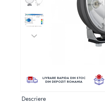
TGL
TGS
TGX
Mercedes Actros
Mercedes Actros MP2
Mercedes Actros MP3
Mercedes Actros MP4, MP5
Mercedes Actros MP6
Mercedes Arocs
RENAULT
Magnum
Distribui
pe
Premium
Faceboo
LIVRARE RAPIDA DIN STOC
T Line
DIN DEPOZIT ROMANIA
Scania
Scania R S G P Next Generation
Descriere
Scania RPG