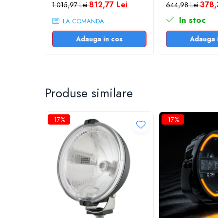
812,77 Lei
378,
1.015,97 Lei
644,98 Lei
Off Road
In stoc
LA COMANDA
Proiectoare Full LED
Proiectoare Halogen plus LED
Adauga in cos
Adauga 
Dispozitive Avertizare
Accesorii Goarne Pneumatice
Autocolante reflectorizante si
fluorescente
Produse similare
Avertizare sonora
Funcții Proiector Halogen cu poziție TIR Rotund HO2:
Claxoane Auto si Semnale Electrice de
-17%
-17%
Avertizare
lumină de poziție;
lumină de conducere;
Goarne si trompete cu aer
Proiectorul Halogen cu poziție TIR Rotund HO2, este un proi
Benzi si placi reflectorizante
Se montează în partea din față pe bara de protecție, bullba
Girofaruri auto si camion
Proiectorul Halogen cu poziție TIR Rotund HO2, se remarcă p
reduse.
Goarne / Trompete Pneumatice
Becurile nu sunt incluse, se pot achiziționă separat.
Kituri Instalare Goarne Pneumatice
Rampe luminoase girofar