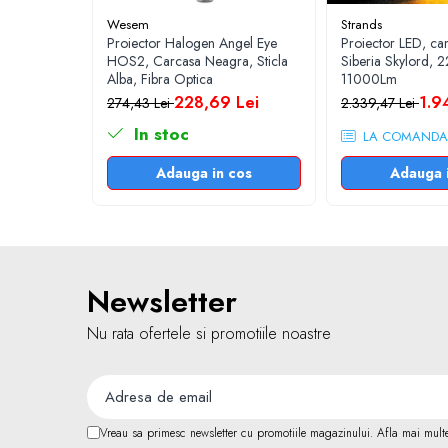
Rezistoare CANBUS LED
Wesem
Strands
Proiector Halogen Angel Eye
Proiector LED, ca
Stroboscoape Auto
HOS2, Carcasa Neagra, Sticla
Siberia Skylord, 
Suporturi pentru girofare auto si
Alba, Fibra Optica
11000Lm
camion
228,69 Lei
1.9
274,43 Lei
2.339,47 Lei
Veste Reflectorizante de
In stoc
LA COMANDA
Avertizare
Adauga in cos
Adauga 
Elemente Caroserie
Capace inox si jante
Capace piulite
Deflectoare geam
Newsletter
Oglinzi auto
Parasolare Camion – Cabina si
Nu rata ofertele si promotiile noastre
Accesorii
Protectii si pasaje roti
Reclame Luminoase
Vreau sa primesc newsletter cu promotiile magazinului. Afla mai mult
Electrice auto, camioane si remorci