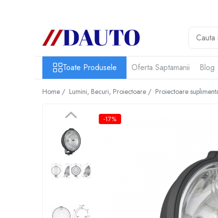
Toate Produsele
Bullbare, Suporti lumini camioane
Accesorii inox
Toate Produsele
Oferta Saptamanii
Blog
DAF
Home /
Lumini, Becuri, Proiectoare /
Proiectoare suplimen
CF Euro 6
DAF CF 85
-17%
DAF XF 105
Daf XF 95
DAF XF Euro 6
Daf XG
Ford
Iveco
MAN
TGA