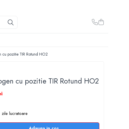
n cu pozitie TIR Rotund HO2
ogen cu pozitie TIR Rotund HO2
ei
 zile lucratoare
Adauga in cos