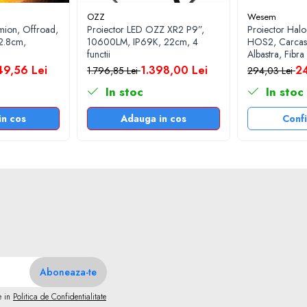
OZZ
Wesem
mion, Offroad,
Proiector LED OZZ XR2 P9”,
Proiector Hal
22.8cm,
10600LM, IP69K, 22cm, 4
HOS2, Carcasa
functii
Albastra, Fibra
49,56 Lei
1.398,00 Lei
24
1.796,85 Lei
294,03 Lei
In stoc
In stoc
in cos
Adauga in cos
Conf
e in
Politica de Confidentialitate