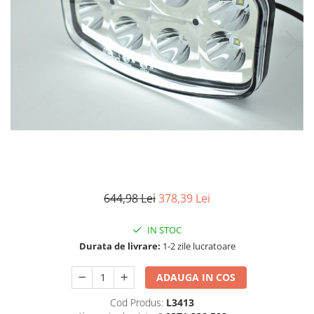
TGL
TGS
TGX
Mercedes Actros
Mercedes Actros MP2
Mercedes Actros MP3
Mercedes Actros MP4, MP5
Mercedes Actros MP6
Mercedes Arocs
RENAULT
644,98 Lei
378,39 Lei
Magnum
Premium
IN STOC
T Line
Durata de livrare:
1-2 zile lucratoare
Scania
ADAUGA IN COS
Scania R S G P Next Generation
Scania RPG
Cod Produs:
L3413