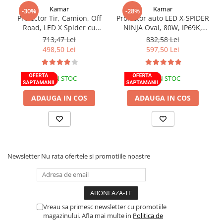
pentru a evita trecerea apei și umezelii în firul de cupru al lămpii,
Kamar
Kamar
-30%
-28%
care poate deteriora componentele electronice. Când vine vorba
Rampe luminoase girofar
Proiector Tir, Camion, Off
Proiector auto LED X-SPIDER
de lampă și ștecher, ștecherul trebuie montat în siguranță;
Rezistoare CANBUS LED
Road, LED X Spider cu
NINJA Oval, 80W, IP69K,
• Nu tăiați capetele cositorite;
pozitie, faza si stroboscop
Pozitie Dinamica,
713,47 Lei
832,58 Lei
Stroboscoape Auto
• Lămpile trebuie instalate numai în conformitate cu
portocaliu, 12/24V, 24.5cm,
Stroboscop, Multifunctional
498,50 Lei
597,50 Lei
reglementările UNECE.
omologat
Suporturi pentru girofare auto si
camion
IN STOC
IN STOC
Veste Reflectorizante de Avertizare
ADAUGA IN COS
ADAUGA IN COS
Elemente Caroserie
Capace inox si jante
Capace piulite
Deflectoare geam
Newsletter
Nu rata ofertele si promotiile noastre
Oglinzi auto
Parasolare Camion – Cabina si
Accesorii
Protectii si pasaje roti
Vreau sa primesc newsletter cu promotiile
Reclame Luminoase
magazinului. Afla mai multe in
Politica de