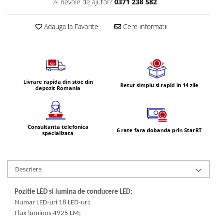
Ai nevoie de ajutor?
0371 238 582
Volvo
Volvo Aero
Adauga la Favorite
Cere informatii
Volvo FH 2 Euro 4
Volvo FH 3 Euro 5
Volvo FH 4 Euro 6
Volvo Model FM
Lumini, Becuri, Proiectoare
Livrare rapida din stoc din
Retur simplu si rapid in 14 zile
depozit Romania
Accesorii iluminare LED camioane
Bare LED (LED Bar) off-road, auto
si camion
Consultanta telefonica
6 rate fara dobanda prin StarBT
Becuri auto
specializata
Becuri Halogen Auto
Becuri Led Auto
Descriere
Becuri Xenon Auto
Seturi de Becuri Auto
Pozitie LED si lumina de conducere LED;
Faruri Camioane, Utilaje &
Numar LED-uri 18 LED-uri;
Tractoare
Flux luminos 4925 LM;