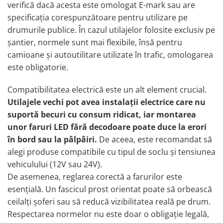
verifică dacă acesta este
omologat E-mark
sau are
pini
specificația corespunzătoare pentru utilizare pe
Prize si stechere remorca, 7/13 pini
drumurile publice. În cazul utilajelor folosite exclusiv pe
Prize, stechere si adaptoare
șantier, normele sunt mai flexibile, însă pentru
remorca N/S, 7/15 Pini
camioane și autoutilitare utilizate în trafic, omologarea
Relee auto
este obligatorie.
Sigurante Auto
Socluri pentru becuri auto
Compatibilitatea electrică este un alt element crucial.
Utilajele vechi pot avea instalații electrice care nu
Suporturi si socluri sigurante auto
suportă becuri cu consum ridicat, iar montarea
Sprayuri, intretinere si cosmetica
unor faruri LED fără decodoare poate duce la erori
auto
în bord sau la pâlpâiri.
De aceea, este recomandat să
Aditivi auto
alegi produse compatibile cu tipul de soclu și tensiunea
Cosmetica interior si exterior auto
vehiculului (12V sau 24V).
Degripante, lubrifianti, creme si
De asemenea, reglarea corectă a farurilor este
adezivi
esențială. Un fascicul prost orientat poate să orbească
Vopsea spray si antifoane
ceilalți șoferi sau să reducă vizibilitatea reală pe drum.
Accesorii si Echipamente Auto
Respectarea normelor nu este doar o obligație legală,