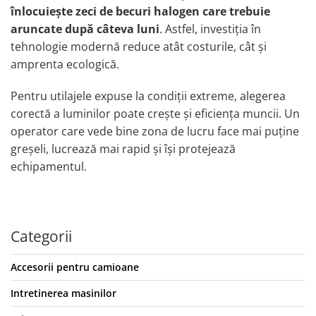
înlocuiește zeci de becuri halogen care trebuie
Bucatarie auto
aruncate după câteva luni
. Astfel, investiția în
Cale de Blocare Roti
tehnologie modernă reduce atât costurile, cât și
Canistre Combustibil
amprenta ecologică.
Capace rezervoare si Antifurturi
Pentru utilajele expuse la condiții extreme, alegerea
Folii Solare pentru Geamuri Auto
corectă a luminilor poate crește și eficiența muncii. Un
Frigidere Auto
operator care vede bine zona de lucru face mai puține
Huse si Protectii Scaun Auto
greșeli, lucrează mai rapid și își protejează
Incalzitoare Auto
echipamentul.
Nuci volan universale pentru auto,
utilaje si tractoare
Organizare si Fixare Portbagaj
Categorii
Palnii pentru Auto si Uz Universal
Parasolare Auto pentru Parbriz si
Accesorii pentru camioane
Geamuri
Intretinerea masinilor
Perii, Bureti si Lavete Auto