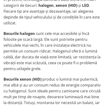
Lampi de ceata
categorii de becuri:
halogen
,
xenon (HID)
și
LED
.
Lampi Gabarit LED
Fiecare tip are avantaje și dezavantaje, iar alegerea
depinde de tipul vehiculului și de condițiile în care este
Lampi gabarit auto si remorci
utilizat.
Lampi gabarit cu brat auto si
remorci
Becurile halogen
sunt cele mai accesibile și încă
Lampi interior, Plafoniere
folosite pe scară largă. Ele sunt potrivite pentru
Lampi LED auto dedicate
vehiculele mai vechi, în care instalația electrică nu
Lampi numar Inmatriculare
permite un consum ridicat. Halogenul oferă o lumină
Lampi Stop, Semnalizare & Triple
caldă, dar durata de viață este limitată, iar rezistența la
vibrații este mai scăzută, ceea ce poate fi o problemă
Lampi Fata cu Bec & Semnalizare
pentru utilajele grele.
Lampi Fata LED & Semnalizare
Lampi Spate cu Bec & Triple
Becurile xenon (HID)
produc o lumină mai puternică,
Lampi Spate LED & Triple
mai albă și au un consum redus de energie comparativ
Seturi Lampi Spate Triple
cu halogenul. Sunt ideale pentru camioane care circulă
Lumini de Zi, DRL
mult pe timp de noapte, deoarece luminează mai bine
Proiectoare de lucru si marsarier
la distanță. Totuși, montarea lor necesită un balast, iar