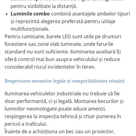
Electrice auto, camioane si remorci
pentru vizibilitate la distanță.
Borne si Conectori Baterie Auto
Luminile combo
combină avantajele ambelor tipuri
și reprezintă alegerea preferată pentru utilaje
Cabluri Auto Spiralate
multifuncționale.
Cabluri Multifilare Auto
Pentru camioane, barele LED sunt utile pe drumuri
Comutatoare si intrerupatoare
forestiere sau zone slab luminate, unde farurile
auto
standard nu sunt suficiente. Iluminarea auxiliară îți
Conectori Cabluri si Izolatie Auto
oferă control mai bun asupra vehiculului și reduce
Instalatii Electrice pentru Remorci
considerabil riscul incidentelor în teren.
Instalatii Electrice Proiectoare
Respectarea normelor legale și compatibilitatea tehnică
Invertoare de tensiune
Iluminarea vehiculelor industriale nu trebuie să fie
Prize bricheta & USB
doar performantă, ci și
legală
. Montarea becurilor și
Prize, stechere si mufe auto
luminilor neomologate poate aduce amenzi,
Conectori instalatii electrice auto,
respingerea la inspecția tehnică și chiar punerea în
camion si remorca
pericol a traficului.
Mufe si conectori auto etansi
Înainte de a achiziționa un bec sau un proiector,
Prize si conectori alimentare 2/3