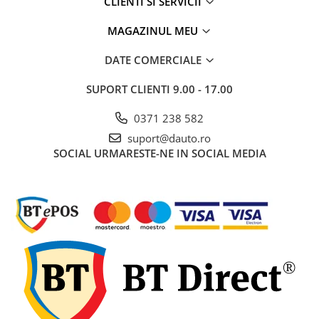
CLIENTI SI SERVICII
frezat
MAGAZINUL MEU
Slefuitoare
Taietoare de beton
DATE COMERCIALE
Accesorii scule electrice
SUPORT CLIENTI
9.00 - 17.00
Accesorii aparate de sudura
0371 238 582
Accesorii pistoale de lipit
suport@dauto.ro
Accesorii polizare, slefuire,
SOCIAL
URMARESTE-NE IN SOCIAL MEDIA
rindeluire si polishat
Burghie beton si seturi burghie
Burghie si seturi burghie pentru
lemn
Burghie si seturi burghie pentru
metal
Burghie si seturi pentru ceramica
si sticla
Carote si freze