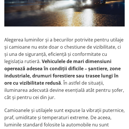
TGL
TGS
TGX
Mercedes Actros
Mercedes Actros MP2
Alegerea luminilor și a becurilor potrivite pentru utilaje
Mercedes Actros MP3
și camioane nu este doar o chestiune de vizibilitate, ci
Mercedes Actros MP4, MP5
și una de siguranță, eficiență și conformitate cu
Mercedes Actros MP6
legislația rutieră.
Vehiculele de mari dimensiuni
Mercedes Arocs
operează adesea în condiții dificile – șantiere, zone
industriale, drumuri forestiere sau trasee lungi în
RENAULT
ore cu vizibilitate redusă
. În astfel de situații,
Magnum
iluminarea adecvată devine esențială atât pentru șofer,
Premium
cât și pentru cei din jur.
T Line
Scania
Camioanele și utilajele sunt expuse la vibrații puternice,
Scania R S G P Next Generation
praf, umiditate și temperaturi extreme. De aceea,
Scania RPG
luminile standard folosite la automobile nu sunt