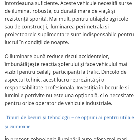
Volvo
întotdeauna suficiente. Aceste vehicule necesită surse
de iluminat robuste, cu durată mare de viață și
Volvo Aero
rezistență sporită. Mai mult, pentru utilajele agricole
Volvo FH 2 Euro 4
sau de construcții, iluminarea perimetrală și
Volvo FH 3 Euro 5
proiectoarele suplimentare sunt indispensabile pentru
Volvo FH 4 Euro 6
lucrul în condiții de noapte.
Volvo Model FM
Lumini, Becuri, Proiectoare
O iluminare bună reduce riscul accidentelor,
Accesorii iluminare LED camioane
îmbunătățește reacția șoferului și face vehiculul mai
Bare LED (LED Bar) off-road, auto
vizibil pentru ceilalți participanți la trafic. Dincolo de
si camion
aspectul tehnic, acest lucru reprezintă și o
Becuri auto
responsabilitate profesională. Investiția în becurile și
luminile potrivite nu este una opțională, ci o necesitate
Becuri Halogen Auto
pentru orice operator de vehicule industriale.
Becuri Led Auto
Becuri Xenon Auto
Tipuri de becuri și tehnologii – ce opțiuni ai pentru utilaje
Seturi de Becuri Auto
și camioane
Faruri Camioane, Utilaje &
Tractoare
În prezent, tehnologia iluminării auto oferă trei mari