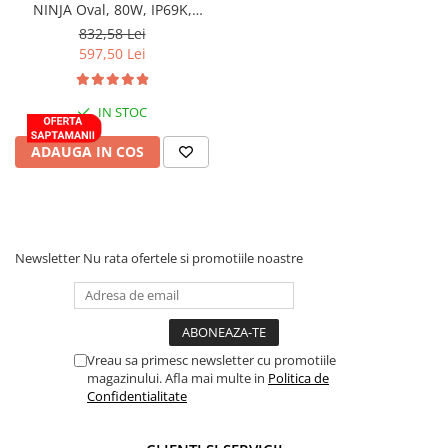
Amestecatoare electrice, mixere
NINJA Oval, 80W, IP69K,
Pozitie Dinamica, Stroboscop,
Aparate sudura
832,58 Lei
Multifunctional
597,50 Lei
Flexuri si polizoare
Generatoare electrice
IN STOC
Masini gaurit si insurubat
ADAUGA IN COS
Masini gaurit, filetat cu
acumulator
Motofierastraie, fierastraie si
debitoare metal
Newsletter
Nu rata ofertele si promotiile noastre
Pistoale aer cald si de lipit
Pistoale de vopsit electrice
Proiectoare si lampi de lucru
Redresoare
Vreau sa primesc newsletter cu promotiile
magazinului. Afla mai multe in
Politica de
Rindele electrice
Confidentialitate
Rotopercutoare si demolatoare
Scule multifunctionale si masini de