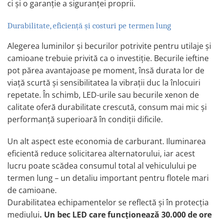
Ancorare Marfa
ci și o garanție a siguranței proprii.
Accesorii Diverse
Durabilitate, eficiență și costuri pe termen lung
Accesorii iarna auto
Alegerea luminilor și becurilor potrivite pentru utilaje și
Lanturi si sisteme antiderapante
camioane trebuie privită ca o investiție. Becurile ieftine
auto
pot părea avantajoase pe moment, însă durata lor de
Lopeti zapada auto
viață scurtă și sensibilitatea la vibrații duc la înlocuiri
Perii si raclete auto pentru iarna
repetate. În schimb, LED-urile sau becurile xenon de
Accesorii Pneumatice – Furtune,
Mufe, Electrovalve
calitate oferă durabilitate crescută, consum mai mic și
performanță superioară în condiții dificile.
Electrovalve si Supape Pneumatice
Furtune Pneumatice pentru Aer
Un alt aspect este economia de carburant. Iluminarea
Comprimat
eficientă reduce solicitarea alternatorului, iar acest
Furtune si Pistoale pentru Umflat
lucru poate scădea consumul total al vehiculului pe
Roti
termen lung – un detaliu important pentru flotele mari
Mufe de Cuplare Aer
de camioane.
Pistoale de Suflat Aer
Durabilitatea echipamentelor se reflectă și în protecția
Racorduri si Cuplaje Rapide
Pneumatice
mediului
. Un bec LED care funcționează 30.000 de ore