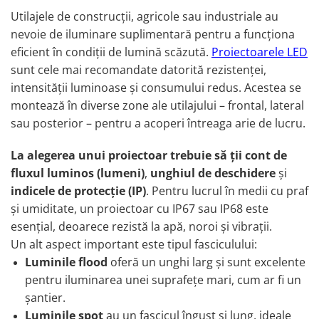
Utilajele de construcții, agricole sau industriale au
Rampe luminoase girofar
nevoie de iluminare suplimentară pentru a funcționa
Rezistoare CANBUS LED
eficient în condiții de lumină scăzută.
Proiectoarele LED
Stroboscoape Auto
sunt cele mai recomandate datorită rezistenței,
Suporturi pentru girofare auto si
intensității luminoase și consumului redus. Acestea se
camion
montează în diverse zone ale utilajului – frontal, lateral
Veste Reflectorizante de Avertizare
sau posterior – pentru a acoperi întreaga arie de lucru.
Elemente Caroserie
La alegerea unui proiectoar trebuie să ții cont de
Capace inox si jante
fluxul luminos (lumeni)
,
unghiul de deschidere
și
Capace piulite
indicele de protecție (IP)
. Pentru lucrul în medii cu praf
Deflectoare geam
și umiditate, un proiectoar cu IP67 sau IP68 este
esențial, deoarece rezistă la apă, noroi și vibrații.
Oglinzi auto
Un alt aspect important este tipul fasciculului:
Parasolare Camion – Cabina si
Luminile flood
oferă un unghi larg și sunt excelente
Accesorii
pentru iluminarea unei suprafețe mari, cum ar fi un
Protectii si pasaje roti
șantier.
Reclame Luminoase
Luminile spot
au un fascicul îngust și lung, ideale