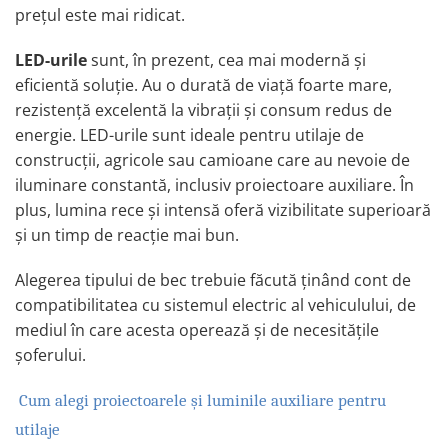
prețul este mai ridicat.
Proiectoare suplimentare, Camion,
Off Road
LED-urile
sunt, în prezent, cea mai modernă și
Proiectoare Full LED
eficientă soluție. Au o durată de viață foarte mare,
Proiectoare Halogen plus LED
rezistență excelentă la vibrații și consum redus de
Dispozitive Avertizare
energie. LED-urile sunt ideale pentru utilaje de
Accesorii Goarne Pneumatice
construcții, agricole sau camioane care au nevoie de
Autocolante reflectorizante si
iluminare constantă, inclusiv proiectoare auxiliare. În
fluorescente
plus, lumina rece și intensă oferă vizibilitate superioară
Avertizare sonora
și un timp de reacție mai bun.
Claxoane Auto si Semnale Electrice
de Avertizare
Alegerea tipului de bec trebuie făcută ținând cont de
Goarne si trompete cu aer
compatibilitatea cu sistemul electric al vehiculului, de
mediul în care acesta operează și de necesitățile
Benzi si placi reflectorizante
șoferului.
Girofaruri auto si camion
Goarne / Trompete Pneumatice
Cum alegi proiectoarele și luminile auxiliare pentru
Kituri Instalare Goarne
utilaje
Pneumatice